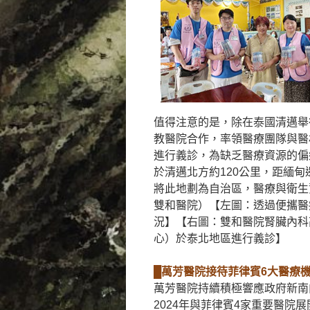
值得注意的是，除在泰國清邁舉
教醫院合作，率領醫療團隊與醫材
進行義診，為缺乏醫療資源的偏
於清邁北方約120公里，距緬
將此地劃為自治區，醫療與衛生
雙和醫院）【左圖：透過便攜醫
況】【右圖：雙和醫院腎臟內科
心）於泰北地區進行義診】
█萬芳醫院接待菲律賓6大醫療
萬芳醫院持續積極響應政府新南
2024年與菲律賓4家重要醫院