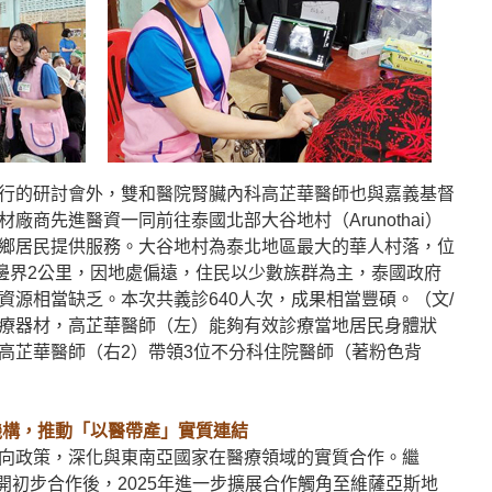
行的研討會外，雙和醫院腎臟內科高芷華醫師也與嘉義基督
廠商先進醫資一同前往泰國北部大谷地村（Arunothai）
鄉居民提供服務。大谷地村為泰北地區最大的華人村落，位
甸邊界2公里，因地處偏遠，住民以少數族群為主，泰國政府
資源相當缺乏。本次共義診640人次，成果相當豐碩。（文/
療器材，高芷華醫師（左）能夠有效診療當地居民身體狀
高芷華醫師（右2）帶領3位不分科住院醫師（著粉色背
機構，推動「以醫帶產」實質連結
向政策，深化與東南亞國家在醫療領域的實質合作。繼
展開初步合作後，2025年進一步擴展合作觸角至維薩亞斯地