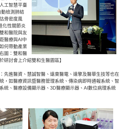
人工智慧平臺
自動檢測肺結
估骨密度風
退化性關節炎
雙和醫院與友
距醫療與AI中
如何帶動產業
右圖：雙和醫
於研討會上介紹雙和生醫園區】
：先進醫資、慧誠智醫、遠東醫電、達擎及醫華生技等也在
統，如醫療資訊暨醫務管理系統、傳染病即時通報系統、智
系統、醫療設備顯示器、3D醫療顯示器、AI數位病理系統