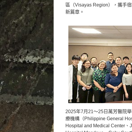
區（Visayas Region）
新篇章。
2025年7月21～25日萬芳
療機構（Philippine General Hospi
Hospital and Medical Center、