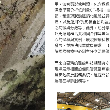
用，如智慧影像判讀，包含透過
深度學習分析低劑量CT掃描，
節、預測冠狀動脈鈣化風險並評
險，以及運用X光影像自動判讀
之病徵與分級等；此外，也分享
邦馬紹爾群島共和國合作建置遠
心的過程與實例，展現醫療科技
發展，並解決民眾健康需求。【
院國際醫療中心副主任李浩醫師
而來自臺灣的醫療科技相關廠商
現場展示相關設備與智慧醫療系
慧高階病房服務系統、遠距門診
及癌症早篩服務等。