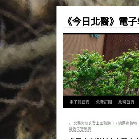
《今日北醫》電子
跳
電子報首頁
免費訂閱
北醫首頁
至
←
北醫大研究登上國際期刊，糖尿病藥物
主
降低失智風險
要