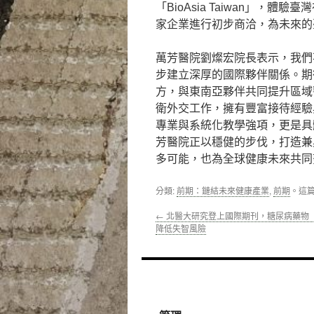
「BioAsia Taiwan」
家企業進行初步商洽，為未來的
萬芳醫院劉燦宏院長表示，我們
步建立深厚的國際夥伴關係。期
方，與東南亞夥伴共同提升區域
衛外交工作，擁有豐富接待經驗
專業與系統化教學強項，更是具
芳醫院正以穩健的步伐，打造兼
多可能，也為全球健康未來共同
分類:
前期：鏈結未來健康產業
,
前期
。這
←
北醫大研究登上國際期刊，糖尿病藥物
降低失智風險