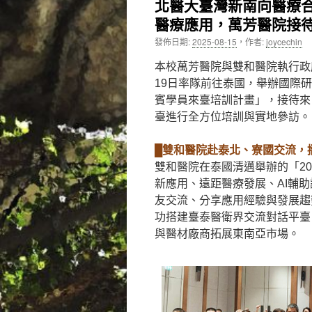
北醫大臺灣新南向醫療
醫療應用，萬芳醫院接
內
發佈日期:
2025-08-15
，
作者:
joycechin
容
本校萬芳醫院與雙和醫院執行政
19日率隊前往泰國，舉辦國際研
賓學員來臺培訓計畫」，接待來
臺進行全方位培訓與實地參訪。
█雙和醫院赴泰北、寮國交流，
雙和醫院在泰國清邁舉辦的「2
新應用、遠距醫療發展、AI輔
友交流、分享應用經驗與發展趨
功搭建臺泰醫衛界交流對話平臺
與醫材廠商拓展東南亞市場。