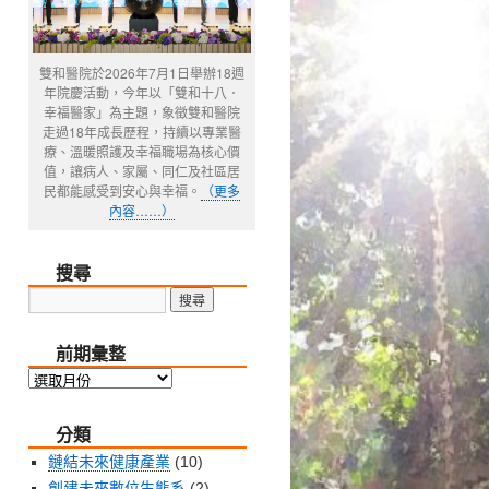
雙和醫院於2026年7月1日舉辦18週
年院慶活動，今年以「雙和十八．
幸福醫家」為主題，象徵雙和醫院
走過18年成長歷程，持續以專業醫
療、溫暖照護及幸福職場為核心價
值，讓病人、家屬、同仁及社區居
民都能感受到安心與幸福。
（更多
內容……）
搜尋
前期彙整
前
期
分類
彙
整
鏈結未來健康產業
(10)
創建未來數位生態系
(2)