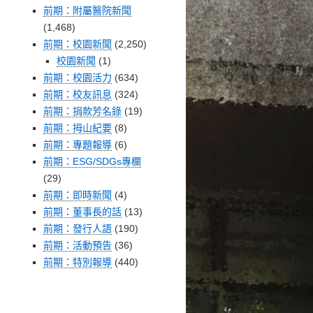
前期：附屬醫院新聞
(1,468)
前期：校園新聞
(2,250)
校園新聞
(1)
前期：校園活力
(634)
前期：校友訊息
(324)
前期：捐款芳名錄
(19)
前期：拇山紀要
(8)
前期：專題報導
(6)
前期：ESG/SDGs專欄
(29)
前期：即時新聞
(4)
前期：董事長的話
(13)
前期：發行人語
(190)
前期：活動預告
(36)
前期：特別報導
(440)