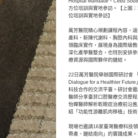
Hospital Mandaue、Cebu
方位培訓與實地參訪。【上圖：
位培訓與實地參訪】
萬芳醫院精心規劃課程內容，涵
產科、新陳代謝科、胸腔內科與
領臨床實作，展現身為國際級教
深化產學醫整合，也特別安排參
療資源與國際夥伴的鏈結。
22日萬芳醫院舉辦國際研討會 「Forging 
Dialogue for a Healt
科技合作的交流平臺。研討會邀
醫師分享臺菲口腔醫療交流歷程
怡嬋醫師解析乾眼症治療前沿進
紹「功能性游離肌肉移植」技術
現場也邀請16家臺灣醫療科技
帶產、鏈結南向」的實踐成果。