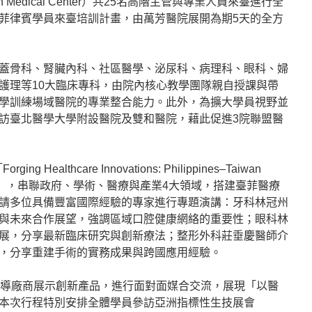
 South Medical Center）共25名高階主管與專業人員來臺進行全
菲律賓學員來臺培訓計畫，由萬芳醫院展開為期5天的全方
蓋骨科、腎臟內科、社區醫學、泌尿科、病理科、眼科、婦
護理等10大臨床專科，由院內核心教學團隊親自授課與帶
學訓練場域醫院的專業整合能力。此外，為擴大學員視野並
訪臺北醫學大學附設醫院及雙和醫院，藉此促進3院聯盟醫
Healthcare Innovations: Philippines–Taiwan
hier Future」，串聯政府、學術、醫療與產業4大領域，搭建臺菲醫療
請多位具備豐富國際經驗的專家進行專題演講：牙科林冠州
與未來合作展望，強調區域口腔健康網絡的重要性；眼科林
展，分享最新臨床研究與創新療法；整形外科莊垂慶醫師介
，分享重建手術的實務成果與跨國應用經驗。
領導廠商展示創新產品，進行面對面媒合交流，展現「以醫
本次行程特別安排全體學員參訪亞洲指標性生技展會