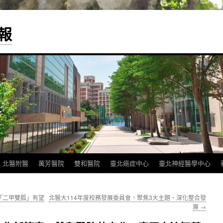
報
北醫附醫
萬芳醫院
雙和醫院
臺北癌症中心
臺北神經醫學中心
「二甲雙胍」有望
北醫大114年度校務發展委員會，聚焦3大主題、深化整合發
展
→