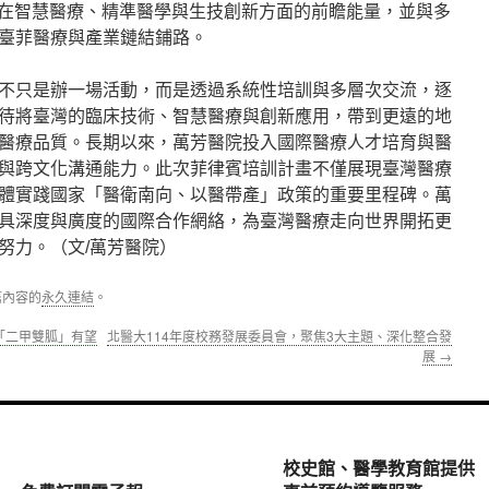
，體驗臺灣在智慧醫療、精準醫學與生技創新方面的前瞻能量，並與多
臺菲醫療與產業鏈結鋪路。
不只是辦一場活動，而是透過系統性培訓與多層次交流，逐
待將臺灣的臨床技術、智慧醫療與創新應用，帶到更遠的地
醫療品質。長期以來，萬芳醫院投入國際醫療人才培育與醫
與跨文化溝通能力。此次菲律賓培訓計畫不僅展現臺灣醫療
體實踐國家「醫衛南向、以醫帶產」政策的重要里程碑。萬
具深度與廣度的國際合作網絡，為臺灣醫療走向世界開拓更
努力。（文/萬芳醫院）
篇內容的
永久連結
。
「二甲雙胍」有望
北醫大114年度校務發展委員會，聚焦3大主題、深化整合發
展
→
校史館、醫學教育館提供