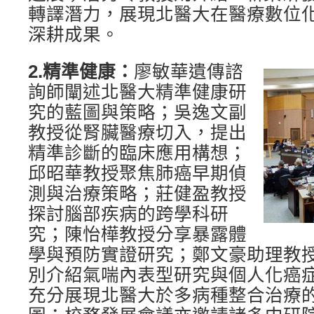
轉譯潛力，展現北醫大在醫療數位
深耕成果。
2.
精準健康：
廖敏華遺傳諮
詢師闡述北醫大精準健康研
究的藍圖與策略；吳逸文副
教授從腎臟醫療切入，提出
精準診斷的臨床應用構想；
邱昭華教授聚焦肺癌早期偵
測與治療策略；莊健盈教授
探討腦部疾病的跨學科研
究；陳怡樺教授分享暴露體
學與預防實證研究；鄭文豪助理教
別介紹氣喘內表型研究與個人化癌
充分展現北醫大於多病種整合治療