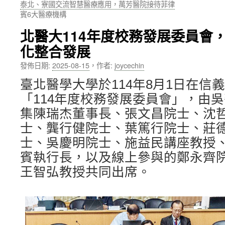
泰北、寮國交流智慧醫療應用，萬芳醫院接待菲律
賓6大醫療機構
內
北醫大114年度校務發展委員會
容
化整合發展
發佈日期:
2025-08-15
，
作者:
joycechin
臺北醫學大學於114年8月1日在信
「114年度校務發展委員會」，由
集陳瑞杰董事長、張文昌院士、沈
士、龔行健院士、葉篤行院士、莊
士、吳慶明院士、施益民講座教授
賓執行長，以及線上參與的鄭永齊
王智弘教授共同出席。