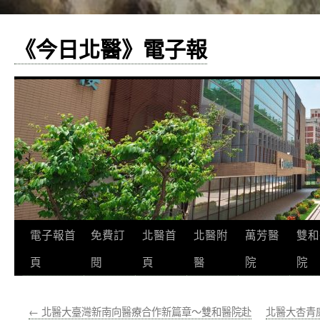
《今日北醫》電子報
跳
電子報首
免費訂
北醫首
北醫附
萬芳醫
雙和
至
頁
閱
頁
醫
院
院
主
←
北醫大臺灣新南向醫療合作新篇章～雙和醫院赴
北醫大杏青
要