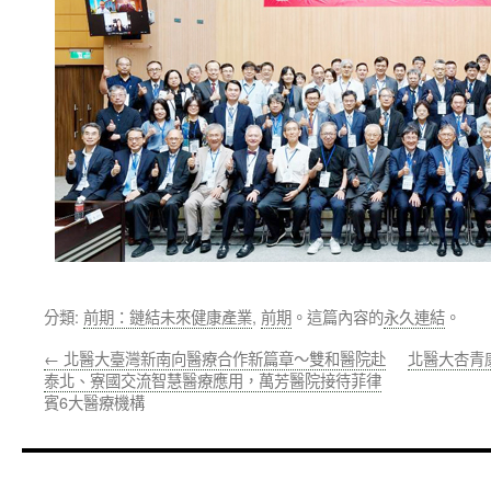
分類:
前期：鏈結未來健康產業
,
前期
。這篇內容的
永久連結
。
←
北醫大臺灣新南向醫療合作新篇章～雙和醫院赴
北醫大杏青
泰北、寮國交流智慧醫療應用，萬芳醫院接待菲律
賓6大醫療機構