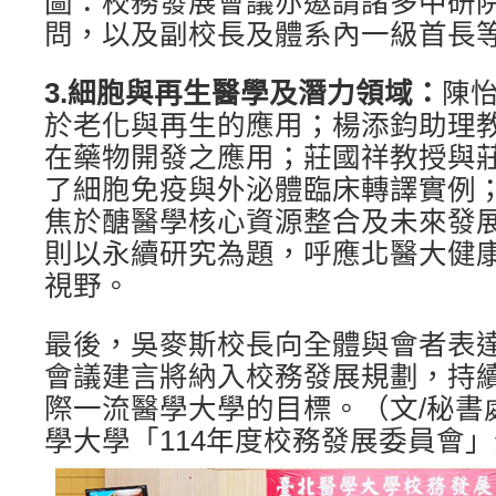
圖：校務發展會議亦邀請諸多中研
問，以及副校長及體系內一級首長等
3.
細胞與再生醫學及潛力領域：
陳
於老化與再生的應用；楊添鈞助理
在藥物開發之應用；莊國祥教授與
了細胞免疫與外泌體臨床轉譯實例
焦於醣醫學核心資源整合及未來發
則以永續研究為題，呼應北醫大健
視野。
最後，吳麥斯校長向全體與會者表
會議建言將納入校務發展規劃，持
際一流醫學大學的目標。（文/秘書
學大學「114年度校務發展委員會