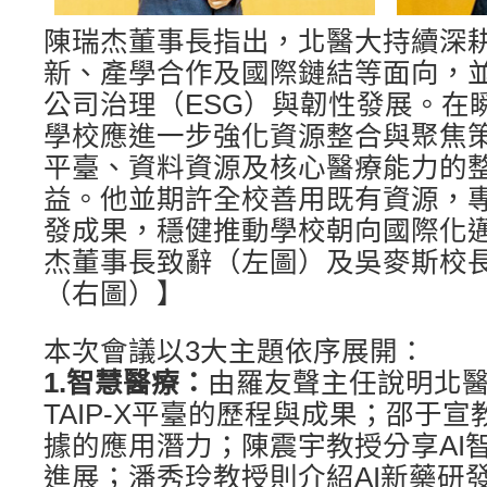
陳瑞杰董事長指出，北醫大持續深
新、產學合作及國際鏈結等面向，
公司治理（ESG）與韌性發展。在
學校應進一步強化資源整合與聚焦
平臺、資料資源及核心醫療能力的
益。他並期許全校善用既有資源，
發成果，穩健推動學校朝向國際化
杰董事長致辭（左圖）及吳麥斯校
（右圖）】
本次會議以3大主題依序展開：
1.
智慧醫療：
由羅友聲主任說明北醫
TAIP-X平臺的歷程與成果；邵于
據的應用潛力；陳震宇教授分享AI
進展；潘秀玲教授則介紹AI新藥研