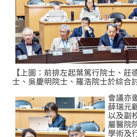
【上圖：前排左起葉篤行院士、莊
士、吳慶明院士、羅浩院士於綜合
會議亦
薛瑞元
以及副
屬醫院
學術及