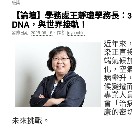
級獎
內
【論壇】學務處王靜瓊學務長：3
容
DNA，與世界接軌！
發佈日期:
2025-09-15
，
作者:
joycechin
近年來
染正直
端氣候
化，空
病攀升
候變遷
專業人
會「治
康的密
未來挑戰。