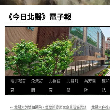
《今日北醫》電子報
跳
電子報首
免費訂
北醫首
北醫附
萬芳醫
雙和
至
頁
閱
頁
醫
院
院
主
←
北醫大與雙和醫院，雙雙榮獲國家企業環保獎銀
北醫大進推
要