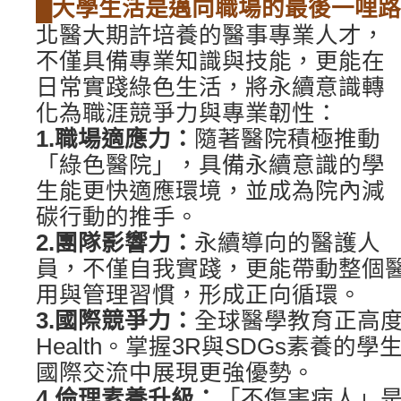
█大學生活是邁向職場的最後一哩路
北醫大期許培養的醫事專業人才，
不僅具備專業知識與技能，更能在
日常實踐綠色生活，將永續意識轉
化為職涯競爭力與專業韌性：
1.職場適應力：
隨著醫院積極推動
「綠色醫院」，具備永續意識的學
生能更快適應環境，並成為院內減
碳行動的推手。
2.團隊影響力：
永續導向的醫護人
員，不僅自我實踐，更能帶動整個
用與管理習慣，形成正向循環。
3.國際競爭力：
全球醫學教育正高度重視
Health。掌握3R與SDGs素養的
國際交流中展現更強優勢。
4.倫理素養升級：
「不傷害病人」