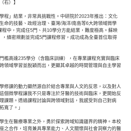
（右）】
學程」結業，非常具挑戰性。中研院於2023年推出：文化
生命的技藝、政經治理、臺灣/海洋/南島等6大跨領域微學
課程中，完成任5門、共10學分方能結業，難度極高。蘇映
），縝密規劃並完成5門課程修習，成功成為全臺首位取得
門檻高達235學分（含臨床訓練），在專業課程充實與臨床
跨領域學習並脫穎而出，更顯其卓越的時間管理與自主學習
學修課的動力顯然源自於結合專業與人文的反思，以及對人
這個微學程讓我不只是專注於牙醫的技術與臨床，更開始反
理課題。透過課程討論與跨領域對話，我感受到自己對病
拓寬了。」
學生在醫療專業之外，勇於探索跨域知識疆界的精神。本校
座之合作，培育兼具專業能力、人文關懷與社會洞察力的醫