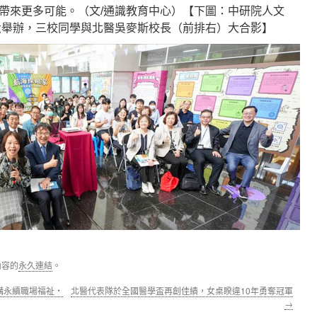
帶來更多可能。（文/通識教育中心）【下圖：中研院人文
醫大舉辦，三校同學與北醫吳麥斯校長（前排右）大合影】
內容的
永久連結
。
構永續職場福祉‧
北醫代表隊於全國醫學盃再創佳績，女桌睽違10年勇奪冠軍
→