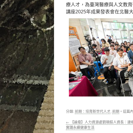
療人才，為臺灣醫療與人文教育
講座2025年成果發表會在北
分類:
前期：培育新世代人才
,
前期
。這篇
←
【論壇】人力資源處劉順鎔人資長：建
實踐永續健康生活