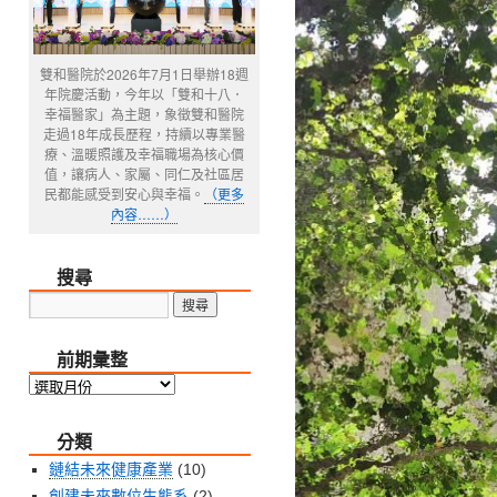
雙和醫院於2026年7月1日舉辦18週
年院慶活動，今年以「雙和十八．
幸福醫家」為主題，象徵雙和醫院
走過18年成長歷程，持續以專業醫
療、溫暖照護及幸福職場為核心價
值，讓病人、家屬、同仁及社區居
民都能感受到安心與幸福。
（更多
內容……）
搜尋
前期彙整
前
期
分類
彙
整
鏈結未來健康產業
(10)
創建未來數位生態系
(2)