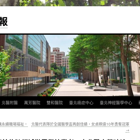
報
北醫附醫
萬芳醫院
雙和醫院
臺北癌症中心
臺北神經醫學中心
構永續職場福祉‧
北醫代表隊於全國醫學盃再創佳績，女桌睽違10年勇奪冠軍
→