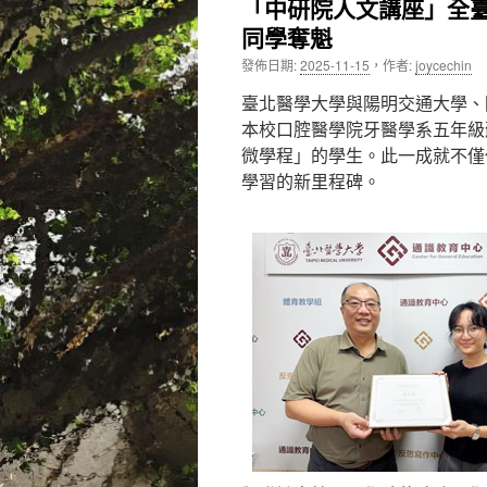
「中研院人文講座」全
同學奪魁
內
發佈日期:
2025-11-15
，
作者:
joycechin
容
臺北醫學大學與陽明交通大學、
本校口腔醫學院牙醫學系五年級
微學程」的學生。此一成就不僅
學習的新里程碑。