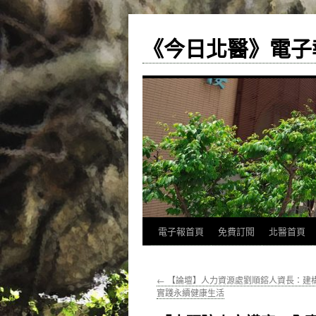
《今日北醫》電子
跳
電子報首頁
免費訂閱
北醫首頁
至
←
【論壇】人力資源處劉順鎔人資長：建
主
實踐永續健康生活
要