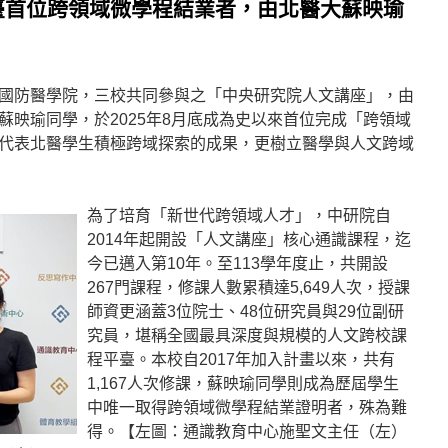
臺首位跨領域微學程結業者，由北醫大蘇映瑜
國防醫學院，三校共同參與之「中央研究院人文講座」，由
蘇映瑜同學，於2025年8月底成為史以來首位完成「跨領域
代表北醫學生積極跨域探索的成果，更樹立醫學與人文跨域
為了培育「新世代跨領域人才」，中研院自
2014年起開設「人文講座」核心通識課程，迄
今已邁入第10年。至113學年度止，共開設
267門課程，修課人數累積達5,649人次，授課
師資更涵蓋3位院士、48位研究員與29位副研
究員，堪稱全國最具深度與規模的人文跨校課
程平臺。本校自2017年加入計畫以來，共有
1,167人次修課，蘇映瑜同學則成為歷屆學生
中唯一取得跨領域微學程結業證明者，殊為難
得。【左圖：通識教育中心施聖文主任（左）