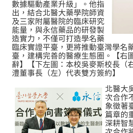
數據驅動產業升級」。他指
出，結合北醫大藥學院師資
及三家附屬醫院的臨床研究
能量，與永信藥品的研發製
造實力，不僅可打造學名藥
臨床實證平臺，更將推動臺灣學名
臺，建構完善的醫療生態圈。【右
辭】【下左圖：本校吳麥斯校長（
澧董事長（左）代表雙方簽約】
北醫大
次合作
象徵著
篇章的
深耕智
次合作