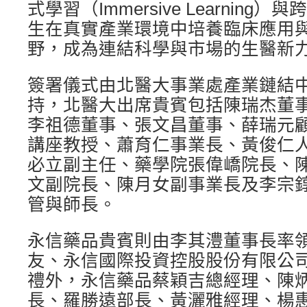
式學習（Immersive Learnin
生在真實產業環境中培養臨床應用
野，成為連結科學與市場的生醫新
簽署儀式由北醫大事業處產業鏈結
持，北醫大出席貴賓包括陳瑞杰董
李祖德董事、張文昌董事、薛瑞元
講座教授、蕭育仁事業長、黃俊仁
必立副主任、藥學院張偉嶠院長、
文副院長、陳月女副事業長及李宗
管與師長。
永信藥品貴賓則由李其澧董事長率
友、永信國際投資控股股份有限公
禮外，永信藥品蔡穎吉總經理、陳
長、羅勝遠部長、黃灑雅經理、楊