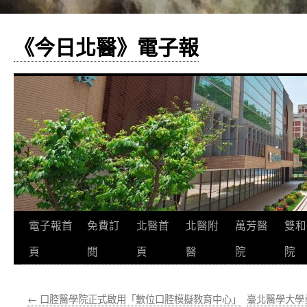
《今日北醫》電子報
跳
電子報首
免費訂
北醫首
北醫附
萬芳醫
雙和
至
頁
閱
頁
醫
院
院
主
←
口腔醫學院正式啟用「數位口腔模擬教育中心」
臺北醫學大學
要