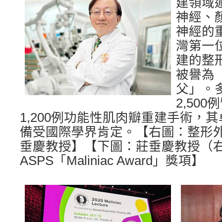
建領域
神經、
神經的
灣第一
建的整
被譽為
父」。
2,50
1,200例功能性肌肉瓣重建手術，
備受國際學界肯定。【右圖：整形
垂慶教授】【下圖：莊垂慶教授（
ASPS「Maliniac Award」獎項】