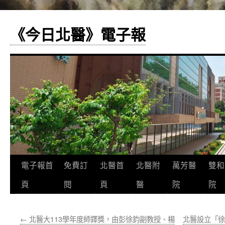
《今日北醫》電子報
跳
電子報首
免費訂
北醫首
北醫附
萬芳醫
雙和
至
頁
閱
頁
醫
院
院
主
←
北醫大113學年度師鐸獎，由彭徐鈞副教授、楊
北醫設立「徐
要