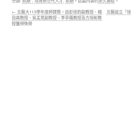
分類:
前期：培育新世代人才
,
前期
。這篇內容的
永久連結
。
←
北醫大113學年度師鐸獎，由彭徐鈞副教授、楊
北醫設立「徐
自森教授、吳孟晃副教授、李亭儀教授及方旭彬教
授獲得殊榮