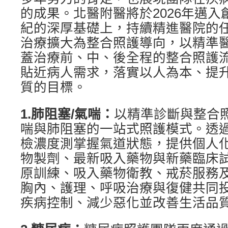
的成果。北醫附醫將於2026年邁入
紀的深厚基礎上，持續精進醫院的
治療擴大為整合照護導向，以精準
蓋治療前、中、後全程的整合照護
貼近病人需求，落實以人為本、提
質的目標。
1.
肺阻塞
/
氣喘：
以精準診斷與整合
喘與肺阻塞的一站式照護模式。透
檢濃度測掌握氣道狀態，提供個人
物製劑、最新吸入藥物與新藥臨床
原訓練、吸入藥物衛教、戒菸服務
胸內、護理、呼吸治療與復健共同
疾病控制、減少惡化並改善生活品