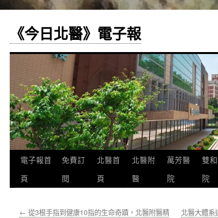
《今日北醫》電子報
跳
電子報首
免費訂
北醫首
北醫附
萬芳醫
雙和
至
頁
閱
頁
醫
院
院
主
←
從3根手指到健康10指的生命奇蹟，北醫附醫精
北醫大體系
要