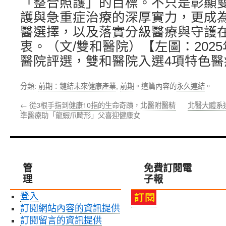
「整合照護」的目標。不只是彰顯
護與急重症治療的深厚實力，更成
醫選擇，以及落實分級醫療與守護
衷。（文/雙和醫院）【左圖：202
醫院評選，雙和醫院入選4項特色醫
分類:
前期：鏈結未來健康產業
,
前期
。這篇內容的
永久連結
。
←
從3根手指到健康10指的生命奇蹟，北醫附醫精
北醫大體系
準醫療助「龍蝦爪畸形」父喜迎健康女
管
免費訂閱電
理
子報
登入
訂閱網站內容的資訊提供
訂閱留言的資訊提供