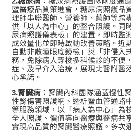
2.
糖尿病：
糖尿病照護團隊兩度通
暨醫療品質策進會，糖尿病照護品
理師串聯醫師、營養師、藥師等跨
供「以人為中心」的整合照護。同
尿病照護儀表板」的建置，即時監
成效量化並即時啟動改善策略。近
自動非散瞳眼底鏡檢」與「非侵入
務，免除病人穿梭多科候診的不便
症、及早介入治療，展現北醫附醫
心承諾。
3.
腎臟病：
腎臟內科團隊涵蓋慢性
性腎傷害照護網、透析暨血管通路
等服務領域，以「病人為中心」為
全人照護、價值導向醫療與醫病共
實現高品質的腎臟醫療照護。多次