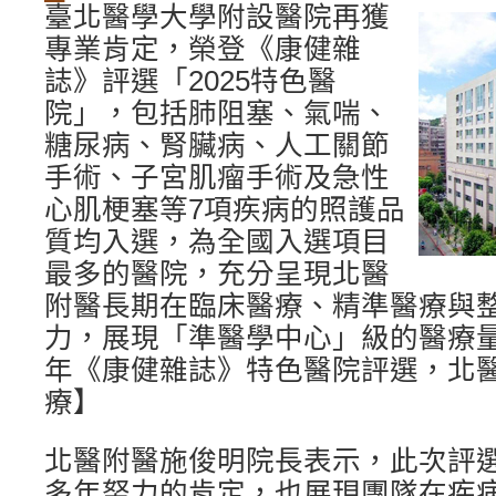
臺北醫學大學附設醫院再獲
專業肯定，榮登《康健雜
誌》評選「2025特色醫
院」，包括肺阻塞、氣喘、
糖尿病、腎臟病、人工關節
手術、子宮肌瘤手術及急性
心肌梗塞等7項疾病的照護品
質均入選，為全國入選項目
最多的醫院，充分呈現北醫
附醫長期在臨床醫療、精準醫療與
力，展現「準醫學中心」級的醫療量
年《康健雜誌》特色醫院評選，北
療】
北醫附醫施俊明院長表示，此次評
多年努力的肯定，也展現團隊在疾