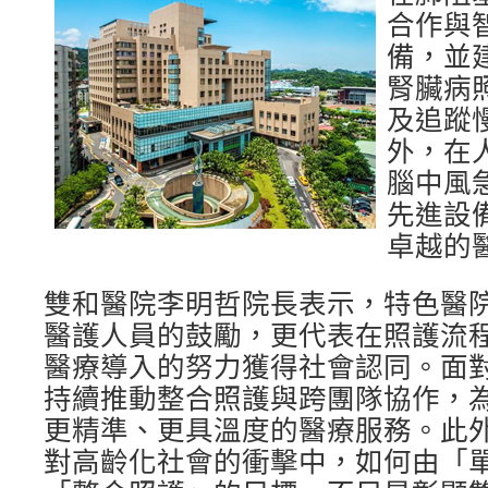
合作與
備，並
腎臟病
及追蹤
外，在
腦中風
先進設
卓越的
雙和醫院李明哲院長表示，特色醫
醫護人員的鼓勵，更代表在照護流
醫療導入的努力獲得社會認同。面
持續推動整合照護與跨團隊協作，
更精準、更具溫度的醫療服務。此
對高齡化社會的衝擊中，如何由「