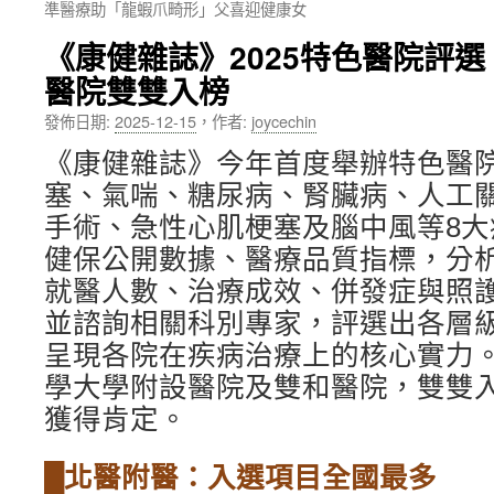
準醫療助「龍蝦爪畸形」父喜迎健康女
內
《康健雜誌》2025特色醫院評
容
醫院雙雙入榜
發佈日期:
2025-12-15
，
作者:
joycechin
《康健雜誌》今年首度舉辦特色醫
塞、氣喘、糖尿病、腎臟病、人工
手術、急性心肌梗塞及腦中風等8大疾
健保公開數據、醫療品質指標，分析
就醫人數、治療成效、併發症與照
並諮詢相關科別專家，評選出各層
呈現各院在疾病治療上的核心實力
學大學附設醫院及雙和醫院，雙雙
獲得肯定。
█北醫附醫：入選項目全國最多