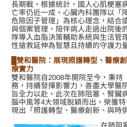
長期戰。根據統計，國人心肌梗塞
亡率仍近一成。心臟內科團隊以「
危險因子管理」為核心理念，結合
與個案管理，陪伴病人走過出院後
隊導入血脂決策輔助系統與生活管
性搶救延伸為智慧且持續的守護力量
█雙和醫院：展現照護轉型、醫療
療實力
雙和醫院自2008年開院至今，秉
務，持續發揮影響力，善盡大學醫
旨全力以赴。此次在肺阻塞、腎臟
腦中風等4大領域脫穎而出，榮獲
現出「照護轉型、醫療創新、與時
在肺阻