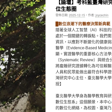
【論壇】考科藍臺灣研
位生態圈
內
發佈日期:
2025-12-15
，
作者:
joycechin
容
█數位浪潮下的醫療決策新典範
隨著全球人工智慧（AI）科技
處於一個關鍵的轉捩點。我們需
資訊，以應對不斷變化的健康挑
醫學（Evidence-Based Med
顯。實證醫學的重要核心方法學
（Systematic Review）與統合
將龐雜研究證據轉化為可信賴醫
人員和民眾能做出最符合科學證
灣研究中心主任、臺北醫學大學
授】
臺北醫學大學身為醫學教育與研
數位生態系」這個願景，本中心
的數位化網絡，為校園、臺灣乃