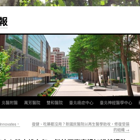
報
北醫附醫
萬芳醫院
雙和醫院
臺北癌症中心
臺北神經醫學中心
novates‧
復健、吃藥都沒用？新國民醫院以再生醫學助攻，修復受損
的組織
→