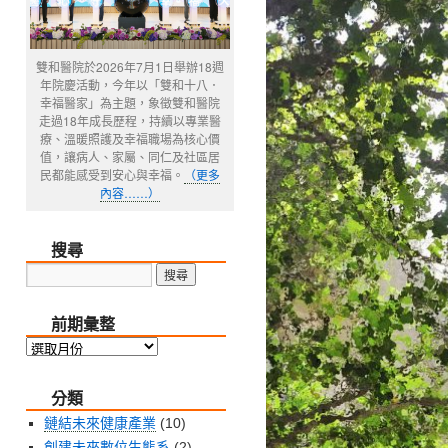
雙和醫院於2026年7月1日舉辦18週
年院慶活動，今年以「雙和十八．
幸福醫家」為主題，象徵雙和醫院
走過18年成長歷程，持續以專業醫
療、溫暖照護及幸福職場為核心價
值，讓病人、家屬、同仁及社區居
民都能感受到安心與幸福。
（更多
內容……）
搜尋
前期彙整
前
期
分類
彙
整
鏈結未來健康產業
(10)
創建未來數位生態系
(2)