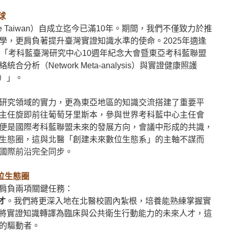
球
ne Taiwan）自成立迄今已滿10年。期間，我們不僅致力於推
學，更肩負著提升臺灣實證知識水準的使命。2025年適逢
行「考科藍臺灣研究中心10週年紀念大會暨東亞考科藍聯盟
析（Network Meta-analysis）與實證健康照護
re）」。
研究領域的實力，更為東亞地區的知識交流搭建了重要平
主任旋即前往葡萄牙里斯本，參與世界考科藍中心主任會
便是國際考科藍聯盟未來的發展方向，會議中形成的共識，
生態圈，這與北醫「創建未來數位生態系」的主軸不謀而
國際前沿完全同步。
位生態圈
肩負兩項關鍵任務：
才
。我們將更深入地在北醫校園內紮根，培養能熟練掌握實
備將實證知識轉譯為臨床與公共衛生行動能力的未來人才，這
的驅動者。