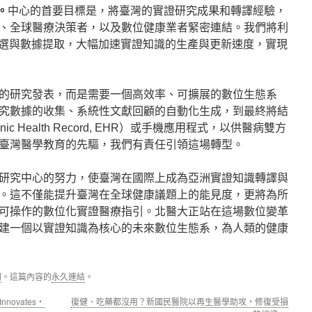
。
中心的首要目標是，將臺灣的實證研究成果和轉譯經驗，
、全球醫療決策者，以及數位健康業者緊密連結。我們將利
篩選與數據提取，大幅加速實證知識的生產與更新速度，實現
的研究發表，而是需要一個高效率、可擴展的數位生態系
究數據的收集、系統性文獻回顧的自動化生成，到最終將結
ic Health Record, EHR）或手機應用程式，以供醫病雙方
臺灣醫學教育的先驅，我們有責任引領這場轉型。
研究中心的努力，使臺灣在國際上成為亞洲實證知識轉譯與
。這不僅能提升臺灣在全球健康議題上的能見度，更將為所
可操作的數位化實證醫療指引。北醫大正站在這場數位變革
建一個以實證知識為核心的未來數位生態系，為人類的健康
期
。這篇內容的
永久連結
。
novates‧
復健、吃藥都沒用？新國民醫院以再生醫學助攻，修復受損