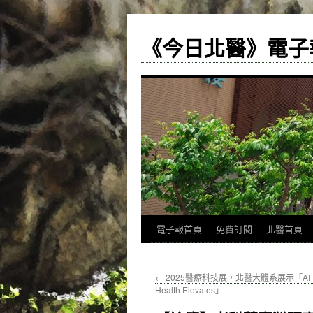
《今日北醫》電子
跳
電子報首頁
免費訂閱
北醫首頁
至
←
2025醫療科技展，北醫大體系展示「AI In
主
Health Elevates」
要