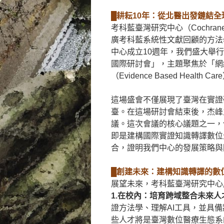
█耕耘10年：從北醫出發鏈結全
考科藍臺灣研究中心（Cochra
廣考科藍系統性文獻回顧的方法
中心成立10週年，我們盛大舉
國際研討會」，主題聚焦於「網絡統合分
（Evidence Based Health Ca
這場盛會不僅展現了臺灣在實證
臺。在這場研討會結束後，杰峰
議。這次會議的核心議題之一，
即是建構國際實證知識轉譯數位
合，證明我們中心的發展策略與
█創建未來：建構知識轉譯的數
展望未來，考科藍臺灣研究中心
1.在校內：培育跨域整合未來人
證方法學、理解AI工具，並具
些人才將是臺灣數位醫療生態系