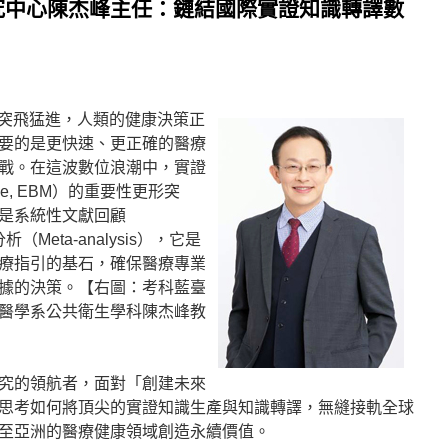
究中心陳杰峰主任：鏈結國際實證知識轉譯數
的突飛猛進，人類的健康決策正
要的是更快速、更正確的醫療
戰。在這波數位浪潮中，實證
icine, EBM）的重要性更形突
是系統性文獻回顧
分析（Meta-analysis），它是
療指引的基石，確保醫療專業
據的決策。【右圖：考科藍臺
醫學系公共衛生學科陳杰峰教
究的領航者，面對「創建未來
思考如何將頂尖的實證知識生產與知識轉譯，無縫接軌全球
至亞洲的醫療健康領域創造永續價值。