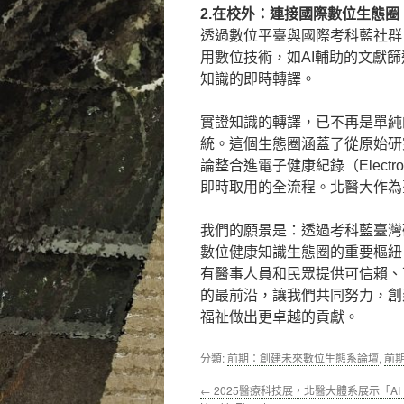
2.在校外：連接國際數位生態圈
透過數位平臺與國際考科藍社群
用數位技術，如AI輔助的文獻
知識的即時轉譯。
實證知識的轉譯，已不再是單純
統。這個生態圈涵蓋了從原始研
論整合進電子健康紀錄（Electron
即時取用的全流程。北醫大作為
我們的願景是：透過考科藍臺灣
數位健康知識生態圈的重要樞紐
有醫事人員和民眾提供可信賴、
的最前沿，讓我們共同努力，創
福祉做出更卓越的貢獻。
分類:
前期：創建未來數位生態系論壇
,
前
←
2025醫療科技展，北醫大體系展示「AI In