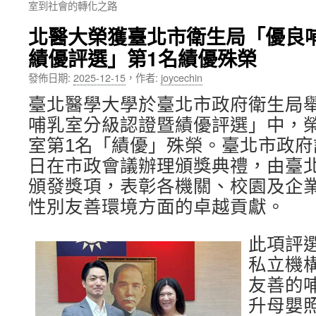
室到社會的轉化之路
內
北醫大榮獲臺北市衛生局「優良
容
績優評選」第1名績優殊榮
發佈日期:
2025-12-15
，
作者:
joycechin
臺北醫學大學於臺北市政府衛生局舉
哺乳室分級認證暨績優評選」中，
室第1名「績優」殊榮。臺北市政府訂於
日在市政會議辦理頒獎典禮，由臺
頒發獎項，表彰各機關、校園及企
性別友善環境方面的卓越貢獻。
此項評
私立機
友善的
升母嬰