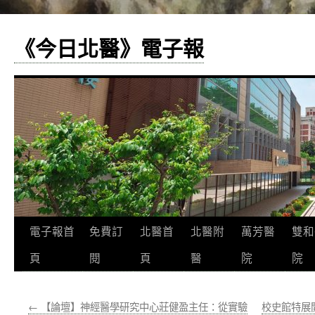
《今日北醫》電子報
跳
電子報首
免費訂
北醫首
北醫附
萬芳醫
雙和
至
頁
閱
頁
醫
院
院
主
←
【論壇】神經醫學研究中心莊健盈主任：從實驗
校史館特展
要