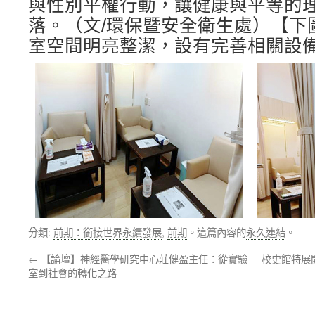
與性別平權行動，讓健康與平等的
落。（文/環保暨安全衛生處）【下
室空間明亮整潔，設有完善相關設
分類:
前期：銜接世界永續發展
,
前期
。這篇內容的
永久連結
。
←
【論壇】神經醫學研究中心莊健盈主任：從實驗
校史館特展
室到社會的轉化之路