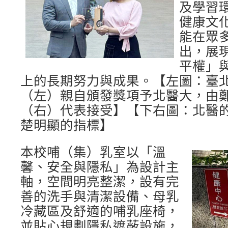
及學習
健康文
能在眾
出，展
平權」
上的長期努力與成果。【左圖：臺
（左）親自頒發獎項予北醫大，由
（右）代表接受】【下右圖：北醫
楚明顯的指標】
本校哺（集）乳室以「溫
馨、安全與隱私」為設計主
軸，空間明亮整潔，設有完
善的洗手與清潔設備、母乳
冷藏區及舒適的哺乳座椅，
並貼心規劃隱私遮蔽設施，