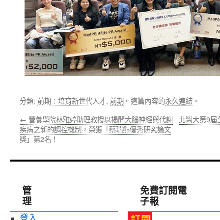
分類:
前期：培育新世代人才
,
前期
。這篇內容的
永久連結
。
←
營養學院林雅婷助理教授以揭開大腦神經與代謝
北醫大第9屆
疾病之新的調控機制，榮獲「蔡瑞熊優秀研究論文
獎」第2名！
管
免費訂閱電
理
子報
登入