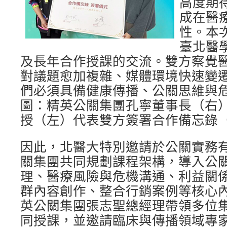
高度期
成在醫
性。本次
臺北醫
及長年合作授課的交流。雙方察覺
對議題愈加複雜、媒體環境快速變
們必須具備健康傳播、公關思維與
圖：精英公關集團孔寧董事長（右
授（左）代表雙方簽署合作備忘錄（
因此，北醫大特別邀請於公關實務
關集團共同規劃課程架構，導入公
理、醫療風險與危機溝通、利益關
群內容創作、整合行銷案例等核心
英公關集團張志聖總經理帶領多位
同授課，並邀請臨床與傳播領域專