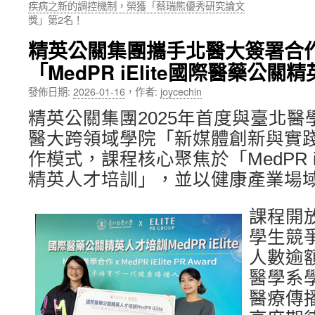
疾病之新的調控機制，榮獲「蔡瑞熊優秀研究論文
獎」第2名！
內
精英公關集團攜手北醫大簽署合
容
「MedPR iElite國際醫藥公
發佈日期:
2026-01-16
，
作者:
joycechin
精英公關集團2025年首度與臺北
醫大跨領域學院「新媒體創新與實
作模式，課程核心聚焦於「MedPR iE
精英人才培訓」，並以健康產業場
課程開放
學生競
人數逾額
醫學系
醫療傳