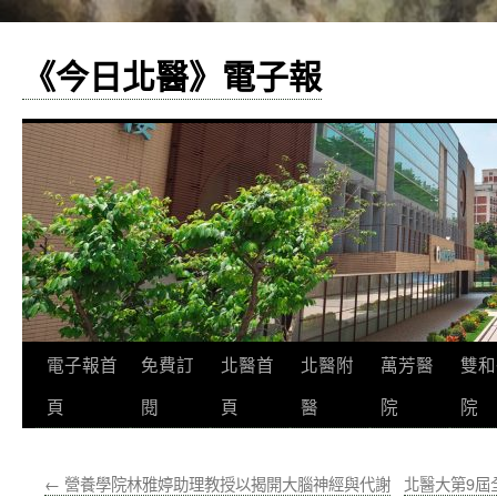
《今日北醫》電子報
跳
電子報首
免費訂
北醫首
北醫附
萬芳醫
雙和
至
頁
閱
頁
醫
院
院
主
←
營養學院林雅婷助理教授以揭開大腦神經與代謝
北醫大第9屆
要