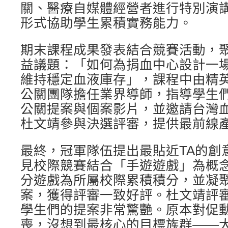
關、醫療自媒體經營者進行特別演
形式協助學生累積實務能力。
期末課程成果發表結合競賽活動，
益議題：「如何為捐血中心設計一
維持穩定血液庫存」，課程中由精
公關團隊擔任業界導師，指導學生
公關提案與個案影片，並邀請台灣
杜文靖參與決選評審，提供最前線
最終，冠軍隊伍提出最貼近TA的創
見校際競賽結合「手遊遊戲」為概
分遊戲為所屬校際累積積分，並凝
案，獲得評審一致好評。杜文靖評
學生們的提案非常驚艷。原本對促
喪，沒想到最核心的目標族群——