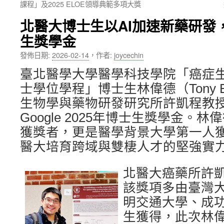
課程」及2025 ELOE領導典範多項大獎
內
北醫大博士生以AI加速新藥研發，
容
生獎學金
發佈日期:
2026-02-14
，
作者:
joycechin
臺北醫學大學醫學科技學院「癌症
士學位學程」博士生林偉德（Tony Ei
生物學與藥物研發研究所許凱程教
Google 2025年博士生獎學金。
獲獎者，更是醫學背景大學第一人
醫大培育跨域與雙棲人才的堅強實
北醫大癌藥所許
該獎項多由臺灣
明交通大學、成
生獲得，此次林