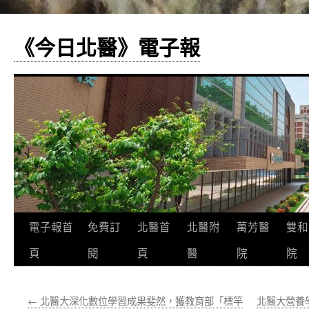
《今日北醫》電子報
跳
電子報首
免費訂
北醫首
北醫附
萬芳醫
雙和
至
頁
閱
頁
醫
院
院
主
←
北醫大深化數位學習成果斐然，獲教育部「標竿
北醫大營養
要