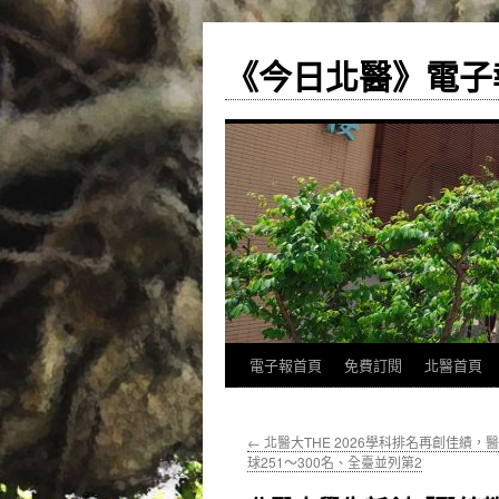
《今日北醫》電子
跳
電子報首頁
免費訂閱
北醫首頁
至
←
北醫大THE 2026學科排名再創佳績，
主
球251～300名、全臺並列第2
要