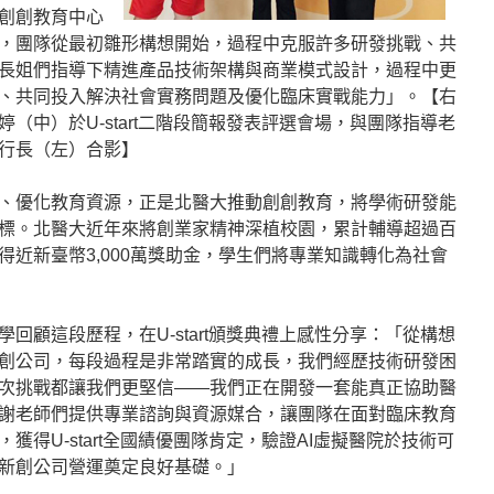
創創教育中心
，團隊從最初雛形構想開始，過程中克服許多研發挑戰、共
長姐們指導下精進產品技術架構與商業模式設計，過程中更
、共同投入解決社會實務問題及優化臨床實戰能力」。【右
（中）於U-start二階段簡報發表評選會場，與團隊指導老
行長（左）合影】
、優化教育資源，正是北醫大推動創創教育，將學術研發能
標。北醫大近年來將創業家精神深植校園，累計輔導超過百
近新臺幣3,000萬獎助金，學生們將專業知識轉化為社會
回顧這段歷程，在U-start頒獎典禮上感性分享：「從構想
創公司，每段過程是非常踏實的成長，我們經歷技術研發困
次挑戰都讓我們更堅信——我們正在開發一套能真正協助醫
謝老師們提供專業諮詢與資源媒合，讓團隊在面對臨床教育
獲得U-start全國績優團隊肯定，驗證AI虛擬醫院於技術可
新創公司營運奠定良好基礎。」