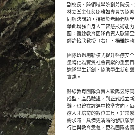
副校長、跨領域學院劉芳院長、
林立峯主任與鄒雅如專員等協助
同解決問題，持續於老師們與學
藉此增強自身人工智慧技術能力
圖：醫線教育團隊負責人歐陽昱婷
師許怡欣教授（右）、楊雅婷執
團隊透過創新模式提升醫療安全
量轉化為實質社會貢獻的重要目
逾隊學生新創，協助學生新創獲得
實踐。
醫線教育團隊負責人歐陽昱婷同學
成型、產品驗證，到正式成立新
難，也曾在評選中校準方向，每
療人才培育的數位工具，非常感
需求時，具備更清晰的發展願景，
行性與教育意義，更為團隊後續