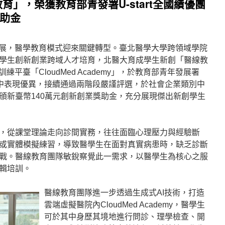
」，榮獲教育部青發署U-start全國績優團
獎助金
發展，醫學教育模式迎來關鍵轉型。臺北醫學大學跨領域學院
學生創新創業跨域人才培育，北醫大育成學生新創「醫線教
平臺「CloudMed Academy」，於教育部青年發展署
業計畫中表現優異，接續通過兩階段嚴謹評選，於社會企業類別中
頒新臺幣140萬元創新創業獎助金，充分展現傑出新創學生
，從課堂理論走向診間實務，往往面臨心理壓力與經驗斷
或實體模擬練習，導致醫學生在面對真實病患時，缺乏診斷
戰。醫線教育團隊敏銳察覺此一需求，以醫學生為核心之服
輯培訓。
醫線教育團隊進一步透過生成式AI技術，打造
雲端虛擬醫院內CloudMed Academy，醫學生
可於其中身歷其境地進行問診、理學檢查、開