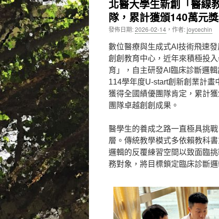
北醫大學生新創「醫線教育
隊，累計獲頒140萬元
內
發佈日期:
2026-02-14
，
作者:
joycechin
容
數位醫療與生成式AI技術飛速
創創教育中心，近年來積極投入
育」，自主研發AI臨床診斷邏輯訓練
114學年度U-start創新創
獲得全國績優團隊肯定，累計獲
團隊卓越創創成果。
醫學生的養成之路一直極具挑戰
層。傳統教學模式多依賴教科書
邏輯的反覆練習空間以致面臨挑
務對象，將目標鎖定臨床診斷邏