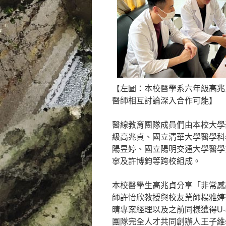
【左圖：本校醫學系六年級高兆貞同
醫師相互討論深入合作可能】
醫線教育團隊成員們由本校大學
級高兆貞、國立清華大學醫學科
陽昱婷、國立陽明交通大學醫學
寧及許博鈞等跨校組成。
本校醫學生高兆貞分享「非常感
師許怡欣教授與校友業師楊雅婷
晴專案經理以及之前同樣獲得U-st
團隊完全人才共同創辦人王子維