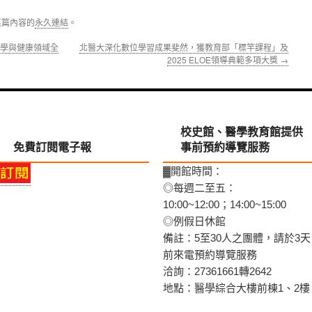
這篇內容的
永久連結
。
醫學與健康領域全
北醫大深化數位學習成果斐然，獲教育部「標竿課程」及
2025 ELOE領導典範多項大獎
→
校史館、醫學教育館提供
免費訂閱電子報
事前預約導覽服務
▓開館時間：
◎每週二至五：
10:00~12:00；14:00~15:00
◎例假日休館
備註：5至30人之團體，請於3天
前來電預約導覽服務
洽詢：27361661轉2642
地點：醫學綜合大樓前棟1、2樓