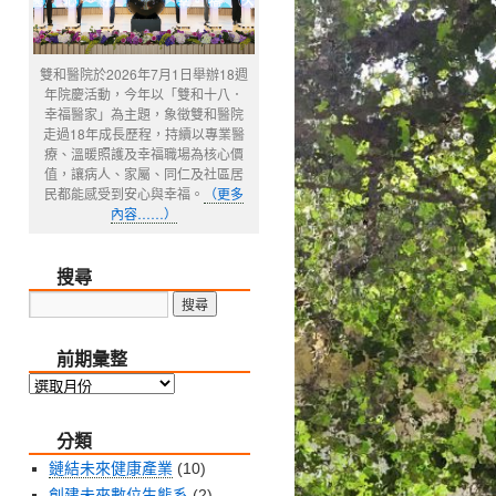
雙和醫院於2026年7月1日舉辦18週
年院慶活動，今年以「雙和十八．
幸福醫家」為主題，象徵雙和醫院
走過18年成長歷程，持續以專業醫
療、溫暖照護及幸福職場為核心價
值，讓病人、家屬、同仁及社區居
民都能感受到安心與幸福。
（更多
內容……）
搜尋
前期彙整
前
期
分類
彙
整
鏈結未來健康產業
(10)
創建未來數位生態系
(2)