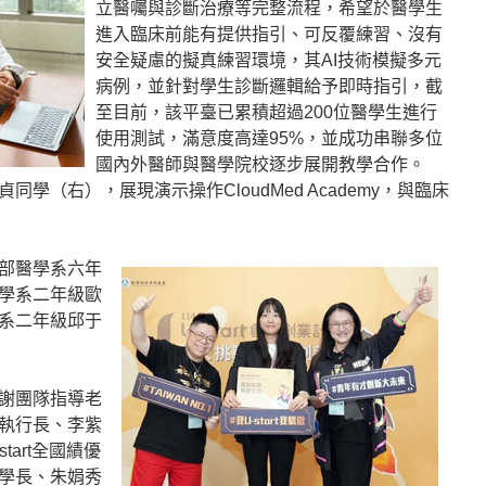
立醫囑與診斷治療等完整流程，希望於醫學生
進入臨床前能有提供指引、可反覆練習、沒有
安全疑慮的擬真練習環境，其AI技術模擬多元
病例，並針對學生診斷邏輯給予即時指引，截
至目前，該平臺已累積超過200位醫學生進行
使用測試，滿意度高達95%，並成功串聯多位
國內外醫師與醫學院校逐步展開教學合作。
學（右），展現演示操作CloudMed Academy，與臨床
部醫學系六年
學系二年級歐
系二年級邱于
謝團隊指導老
執行長、李紫
art全國績優
學長、朱娟秀