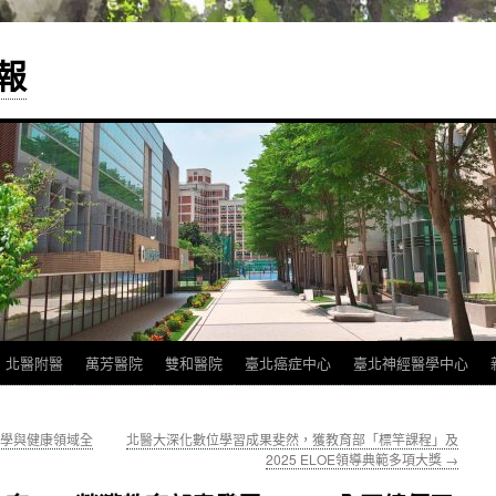
報
北醫附醫
萬芳醫院
雙和醫院
臺北癌症中心
臺北神經醫學中心
醫學與健康領域全
北醫大深化數位學習成果斐然，獲教育部「標竿課程」及
2025 ELOE領導典範多項大獎
→