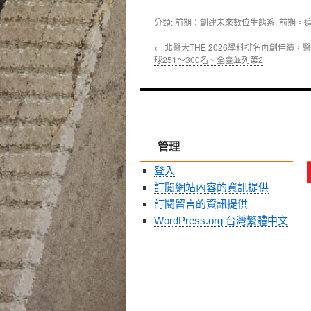
分類:
前期：創建未來數位生態系
,
前期
。
←
北醫大THE 2026學科排名再創佳績，
球251～300名、全臺並列第2
管理
登入
訂閱網站內容的資訊提供
訂閱留言的資訊提供
WordPress.org 台灣繁體中文