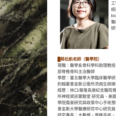
工
經
bi
醫
研
█蔡松航老師（醫學院）
現職：醫學系骨科學科助理教授
部脊椎骨科主治醫師
學歷：臺北醫學大學臨床醫學研
約翰霍普金斯公衛所流病生統碩
經歷：林口/基隆長庚紀念醫院
所神經資訊實驗室 研究員、美
學院傷害研究與政策中心手術預
普金斯大學醫療研究中心研究員
研究專長：大數據、脊椎手術、