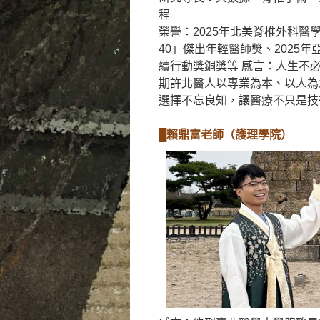
程
榮譽：2025年北美脊椎外科醫學會
40」傑出年輕醫師獎、2025年
續行動獎銅獎等 感言：人生不
期許北醫人以專業為本、以人為
選擇不忘良知，讓醫療不只是技
█賴鼎富老師（護理學院）