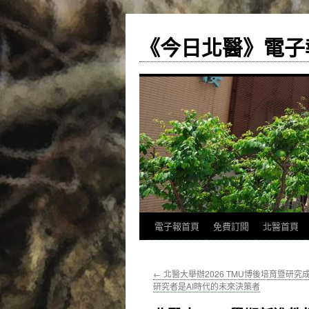
《今日北醫》電子
跳
電子報首頁
免費訂閱
北醫首頁
至
←
北醫大舉辦2026 TMU博後培育暨研
主
研究者是AI時代的未來決策者
要