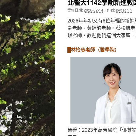
北醫大1142學期新進教
內
發佈日期:
2026-02-14
，
作者:
joycechin
容
2026年年初又有6位年輕的
豪老師、黃婷韵老師、蔡松航老
琪老師，歡迎他們這個大家庭，
█林怡慈老師（醫學院）
榮譽：2023年萬芳醫院「優質論文