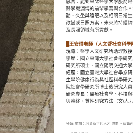
感言：能到臺北醫學大學服務是
醫學識淵博的前輩學習與合作。
動、久坐與睡眠以及相關日常生
改變或日照方案，未來將持續精
及長照領域有所貢獻。
█王安琪老師（人文暨社會科學
現職：醫學人文研究所助理教授
學歷：國立臺灣大學社會學研究
研究所碩士、國立陽明交通大學
經歷：國立臺灣大學社會學系研
生學院健康行為與社區科學研究
院社會學研究所博士後研究人員
研究專長：醫療社會學、科技與
與臨終、質性研究方法（文/人
分類:
前期：培育新世代人才
,
前期
。這篇