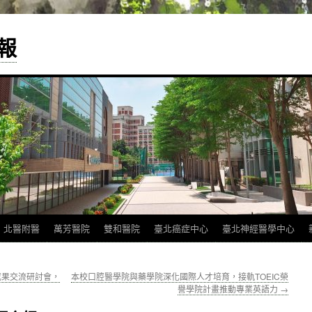
報
北醫附醫
萬芳醫院
雙和醫院
臺北癌症中心
臺北神經醫學中心
究成果交流研討會，
本校口腔醫學院與藥學院深化國際人才培育，接軌TOEIC榮
譽學院計畫推動專業英語力
→