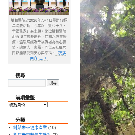
雙和醫院於2026年7月1日舉辦18週
年院慶活動，今年以「雙和十八．
幸福醫家」為主題，象徵雙和醫院
走過18年成長歷程，持續以專業醫
療、溫暖照護及幸福職場為核心價
值，讓病人、家屬、同仁及社區居
民都能感受到安心與幸福。
（更多
內容……）
搜尋
前期彙整
前
期
分類
彙
整
鏈結未來健康產業
(10)
創建未來數位生態系
(2)