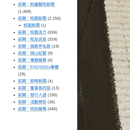
前期：附屬醫院新聞
(1,468)
前期：校園新聞
(2,250)
校園新聞
(1)
前期：校園活力
(634)
前期：校友訊息
(324)
前期：捐款芳名錄
(19)
前期：拇山紀要
(8)
前期：專題報導
(6)
前期：ESG/SDGs專欄
(29)
前期：即時新聞
(4)
前期：董事長的話
(13)
前期：發行人語
(190)
前期：活動預告
(36)
前期：特別報導
(440)