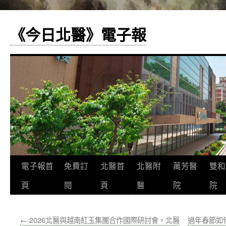
《今日北醫》電子報
跳
電子報首
免費訂
北醫首
北醫附
萬芳醫
雙和
至
頁
閱
頁
醫
院
院
主
←
2026北醫與越南紅玉集團合作國際研討會，北醫
過年春節如
要