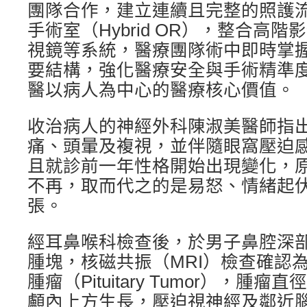
團隊合作，建立連續且完整的照護
手術室（Hybrid OR），整合高
視鏡等系統，醫療團隊術中即時掌
要結構，強化醫療安全與手術精準
醫以病人為中心的醫療核心價值。
收治病人的神經外科陳淑美醫師指
痛、頭暈及複視，並伴隨眼窩壓迫
且就診前一年性格開始出現變化，
不再，取而代之的是易怒、情緒起
張。
經耳鼻喉科檢查後，於男子鼻腔深
腫塊，核磁共振（MRI）檢查確認
腫瘤（Pituitary Tumor），腫瘤
顱內上方生長，壓迫視神經及鄰近