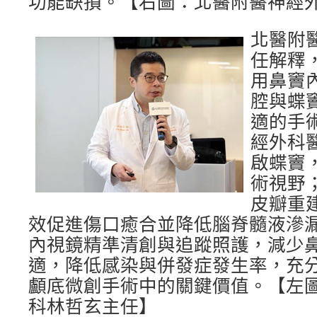
功能缺損。【右圖：北醫附醫神經
北醫附
任解釋
用鼻竇
腔與蝶
適的手
經外科
啟蝶竇
術視野
皮瓣重
效促進傷口癒合並降低腦脊髓液滲
內視鏡精準清創與追蹤照護，減少
適，降低感染與併發症發生率，充
顱底微創手術中的關鍵價值。【左
科林哲玄主任】