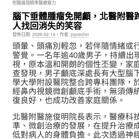
附醫展現精準醫療實力
內
腦下垂體腫瘤免開顱，北醫附醫
容
人找回消失的笑容
發佈日期:
2026-02-14
，
作者:
joycechin
頭暈、頭痛別輕忽，若伴隨情緒或
警覺。一名年逾40歲男子，持續出
視，原本溫和開朗的個性丕變，家
查發現，男子顱底深處長有大型腦
學大學附設醫院整合跨專科團隊，
經鼻內視鏡微創顱底手術，無須傳
復良好，也成功改善家庭關係。
北醫附醫施俊明院長表示，醫療科
準、微創治療的發展，在提升治療
低對病人的身體負擔。此次透過神