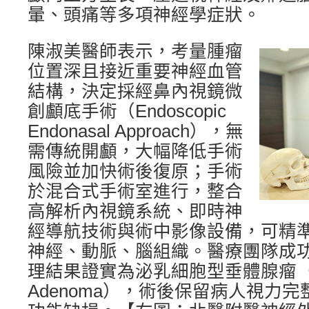
暈、頭痛等多項神經學症狀。
陳淑美醫師表示，考量腫瘤
位置深且接近重要神經血管
結構，決定採經鼻內視鏡微
創顱底手術（Endoscopic
Endonasal Approach），無
需傳統開顱，大幅降低手術
風險並加快術後復原；手術
於混合式手術室進行，整合
高解析內視鏡系統、即時神
經導航技術與術中影像設備，可精
神經、動脈、腦組織。醫療團隊成
理結果證實為泌乳細胞型垂體腺瘤（Lac
Adenoma），術後保留病人視力