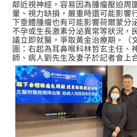
鄰近視神經，容易因為腫瘤壓迫周
暈、視力缺損，嚴重時還可能影響
下垂體腫瘤也有可能影響荷爾蒙分
不孕或生長激素分泌異常等狀況，
議立即就醫，爭取黃金治療期。（文
圖：右起為耳鼻喉科林哲玄主任、
師、病人劉先生及妻子於記者會上