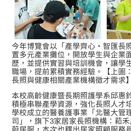
今年博覽會以「產學齊心・智匯長
置多元產業攤位，開放學生與企業
歷，並提供實習與培訓機會，讓學
職場，提前累積實務經驗。【上圖：
長照與健康相關產業機構徵才需求
本校高齡健康暨長期照護學系邱惠
積極串聯產學資源，強化長照人才
學校成立的醫養護事業「北醫大管
司」，旗下3家居家長照機構：萂
蔚居服，本次也釋出居家照顧服務