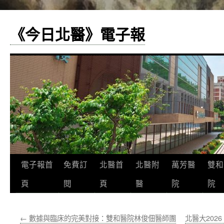
《今日北醫》電子報
跳
電子報首
免費訂
北醫首
北醫附
萬芳醫
雙和
至
頁
閱
頁
醫
院
院
主
←
數據與臨床的完美對接：雙和醫院林俊佃醫師團
北醫大202
要