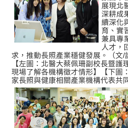
展現北
深耕成
續深化
育、實
兼具專
人才，
求，推動長照產業穩健發展。（文/
【左圖：北醫大蔡佩珊副校長暨護
現場了解各機構徵才情形】【下圖：
家長照與健康相關產業機構代表共