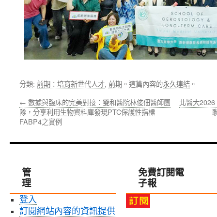
分類:
前期：培育新世代人才
,
前期
。這篇內容的
永久連結
。
←
數據與臨床的完美對接：雙和醫院林俊佃醫師團
北醫大202
隊，分享利用生物資料庫發現PTC保護性指標
FABP4之實例
管
免費訂閱電
理
子報
登入
訂閱網站內容的資訊提供