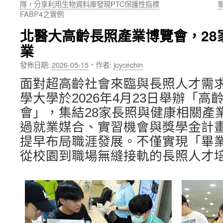
隊，分享利用生物資料庫發現PTC保護性指標
FABP4之實例
內
北醫大高齡長照產業博覽會，28
容
業
發佈日期:
2026-05-15
，
作者:
joycechin
面對超高齡社會來臨與長照人才需
學大學於2026年4月23日舉辦「高
會」，集結28家長照與健康相關產
過就業媒合、實習機會與獎學金計
提早布局職涯發展。不僅實現「畢
從校園到職場無縫接軌的長照人才