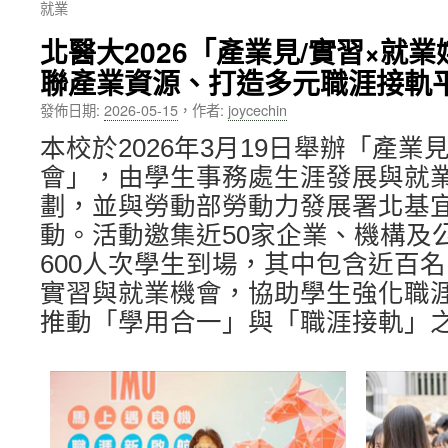
就業
內
北醫大2026「產業見/實習×就
容
聯產業資源、打造多元職涯接軌
發佈日期:
2026-05-15
，
作者:
joycechin
本校於2026年3月19日舉辦「產業
會」，由學生事務處生涯發展與就
劃，並與勞動部勞動力發展署北基
動。活動邀集近50家企業、機構及
600人次學生到場，其中包含近百
實習與就業機會，協助學生強化職
推動「學用合一」與「職涯接軌」