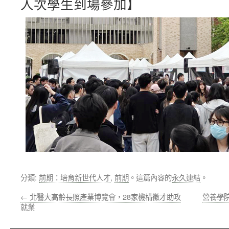
人次學生到場參加】
分類:
前期：培育新世代人才
,
前期
。這篇內容的
永久連結
。
←
北醫大高齡長照產業博覽會，28家機構徵才助攻
營養學
就業