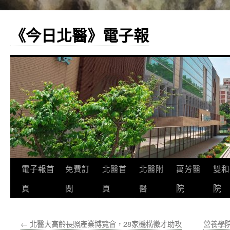
《今日北醫》電子報
跳
電子報首
免費訂
北醫首
北醫附
萬芳醫
雙和
至
頁
閱
頁
醫
院
院
主
←
北醫大高齡長照產業博覽會，28家機構徵才助攻
營養學
要