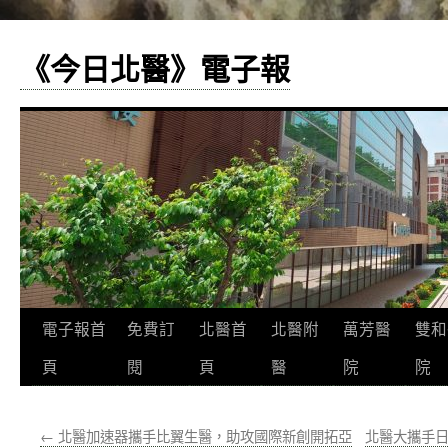
《今日北醫》電子報
跳
電子報首
免費訂
北醫首
北醫附
萬芳醫
雙和
至
頁
閱
頁
醫
院
院
主
←
北醫加速器攜手比翼生醫，助攻國際新創開拓亞
北醫大攜手日
要