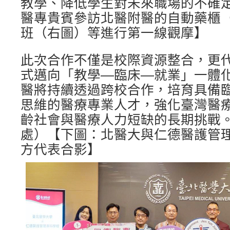
教學、降低學生對未來職場的不確
醫專貴賓參訪北醫附醫的自動藥櫃（
班（右圖）等進行第一線觀摩】
此次合作不僅是校際資源整合，更
式邁向「教學—臨床—就業」一體
醫將持續透過跨校合作，培育具備
思維的醫療專業人才，強化臺灣醫
齡社會與醫療人力短缺的長期挑戰。
處）【下圖：北醫大與仁德醫護管
方代表合影】