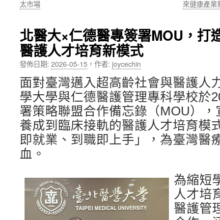
太市場
來健康產業
內
北醫大×仁德醫專簽署MOU，打
容
醫護人才培育新模式
發佈日期:
2026-05-15
，
作者:
joycechin
面對臺灣邁入超高齡社會與醫護人
學大學與仁德醫護管理專科學校於20
署策略聯盟合作備忘錄（MOU），
養成到臨床接軌的醫護人才培育模
即就業、到職即上手」，為臺灣醫
血。
為縮短
人才培
醫護管