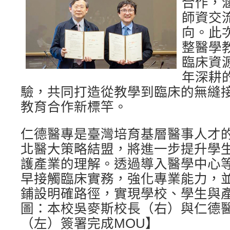
合作，
師資交
向。此
整醫學
臨床資
年深耕
驗，共同打造從教學到臨床的無縫
教育合作新標竿。
仁德醫專是臺灣培育基層醫事人才
北醫大策略結盟，將進一步提升學
護產業的理解。透過導入醫學中心
早接觸臨床實務，強化專業能力，
鋪設明確路徑，實現學校、學生與
圖：本校吳麥斯校長（右）與仁德
（左）簽署完成MOU】