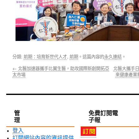
分類:
前期：培育新世代人才
,
前期
。這篇內容的
永久連結
。
←
北醫加速器攜手比翼生醫，助攻國際新創開拓亞
北醫大攜手日
太市場
來健康產業
管
免費訂閱電
理
子報
登入
訂閱網站內容的資訊提供