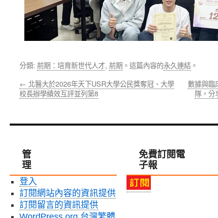
分類:
前期：培育新世代人才
,
前期
。這篇內容的
永久連結
。
←
北醫大於2026年天下USR大學公民獎奪冠、大學
數據與臨
校長辦學績效互評並列第8
隊，分
管
免費訂閱電
理
子報
登入
訂閱網站內容的資訊提供
訂閱留言的資訊提供
WordPress.org 台灣繁體