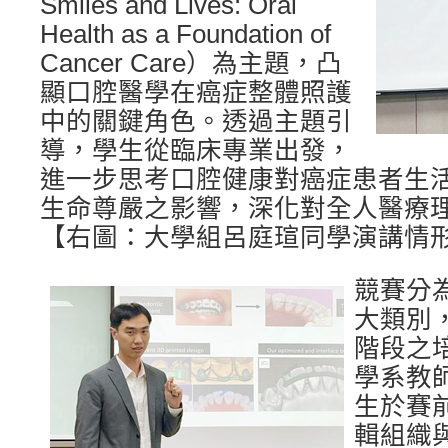
Smiles and Lives: Oral
Health as a Foundation of
Cancer Care）為主題，凸
顯口腔醫學在癌症整體照護
中的關鍵角色。透過主題引
導，學生從臨床專業出發，
進一步思考口腔健康對癌症患者生
生命尊嚴之影響，深化對全人醫療
【右圖：大學組呂庭瑄同學演講情
競賽分
大類別
階段之
學系教
生於賽
輯組織