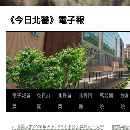
《今日北醫》電子報
跳
電子報首
免費訂
北醫首
北醫附
萬芳醫
雙和
至
頁
閱
頁
醫
院
院
主
←
北醫大於2026年天下USR大學公民獎奪冠、大學
數據與臨
要