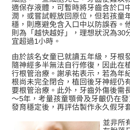
適保存液體，可暫時將牙齒含於口
潤，或嘗試輕放回原位，但若孩童
穩，則應避免含入口中以防誤吞。
則為「越快越好」，理想狀況為30
宜超過1小時。
由於該名女童已就讀五年級，牙根
隨神經多半無法自行修復，因此在
行根管治療。謝承祐表示，若為年
根尚未完全閉合，植回後牙神經仍
要根管治療。此外，牙齒外傷後需
～5年，考量孩童顎骨及牙齦仍在發
發育穩定後，再評估製作永久假牙
並非所