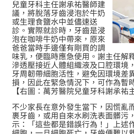
兒童牙科主任謝承祐醫師建
議，將脫落牙齒浸泡於牛奶
或生理食鹽水中並儘速送
診。實際就診時，牙齒是浸
泡在咖啡牛奶中帶來，原來
爸爸當時手邊僅有剛買的調
味乳，便臨時應急使用。謝主任解
滲透壓接近人體組織液及口腔環境
牙周韌帶細胞活性，避免因環境差
損，因此在緊急情況下，可作為暫
【右圖：萬芳醫院兒童牙科謝承祐
不少家長在意外發生當下，因慌亂
裹牙齒，或用自來水刷洗表面髒污
示：「這些都是錯誤行為！」上述
細胞，一旦細胞死亡，牙齒便難以