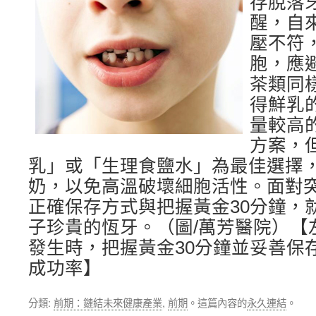
存脫落
醒，自
壓不符
胞，應
茶類同
得鮮乳
量較高
方案，
乳」或「生理食鹽水」為最佳選擇
奶，以免高溫破壞細胞活性。面對
正確保存方式與把握黃金30分鐘，
子珍貴的恆牙。（圖/萬芳醫院）【
發生時，把握黃金30分鐘並妥善保
成功率】
分類:
前期：鏈結未來健康產業
,
前期
。這篇內容的
永久連結
。