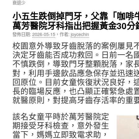
衰退少
內
小五生跌倒掉門牙，父靠「咖啡
容
萬芳醫院牙科指出把握黃金30分
發佈日期:
2026-05-15
，
作者:
joycechin
校園意外導致牙齒脫落的案例屢見
決定牙齒能否成功救回。日前一名
不慎跌倒，導致門牙整顆脫落，家
對，利用手邊飲品應急保存並迅速
回原位。目前女童恢復狀況良好，
長的臨場反應，也凸顯正確緊急處置
就醫原則，對提高牙齒存活率的重
該名女童平時於萬芳醫院定
期接受牙科檢查，意外發生
當下，媽媽立即致電求助，