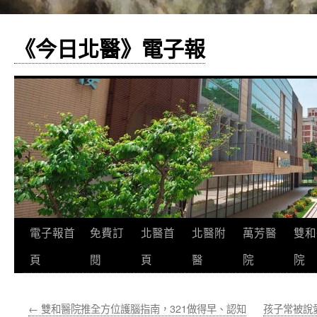
《今日北醫》電子報
跳
電子報首
免費訂
北醫首
北醫附
萬芳醫
雙和
至
頁
閱
頁
醫
院
院
主
←
雙和醫院推全方位護腦指南，321做得早、認知
孩子常被說
要