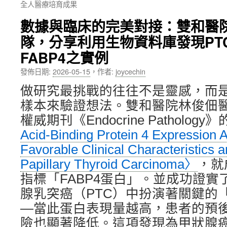
全人醫療培育成果
內
數據與臨床的完美對接：雙和醫
容
隊，分享利用生物資料庫發現PT
FABP4之實例
發佈日期:
2026-05-15
，
作者:
joycechin
做研究最挑戰的往往不是靈感，而
樣本來驗證想法。雙和醫院林俊佃
權威期刊《Endocrine Pathology
Acid-Binding Protein 4 Expression A
Favorable Clinical Characteristics 
Papillary Thyroid Carcinoma〉
，就
指標「FABP4蛋白」。並成功證實了
腺乳突癌（PTC）中扮演著關鍵的
—當此蛋白表現量越高，患者的預
險也顯著降低。這項發現為甲狀腺