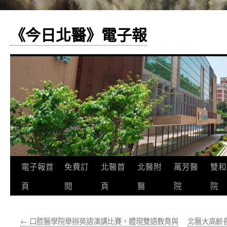
《今日北醫》電子報
跳
電子報首
免費訂
北醫首
北醫附
萬芳醫
雙和
至
頁
閱
頁
醫
院
院
主
←
口腔醫學院舉辦英語演講比賽，體現雙語教育與
北醫大高齡
要