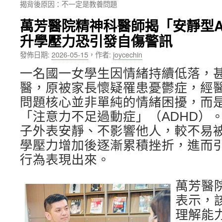
揭背後原因：不一定是教養問題
內
萬芳醫院精神科醫師揭「安靜型A
容
升學壓力恐引發自傷警訊
發佈日期:
2026-05-15
，
作者:
joycechin
一名國一女學生因情緒持續低落，
醫，原被家長懷疑罹患憂鬱症，經
問題核心並非單純的情緒困擾，而
「注意力不足過動症」（ADHD）
子外表安靜、不影響他人，較不易
學壓力增加後逐漸累積挫折，進而
行為表現出來。
萬芳醫
表示，
理解能