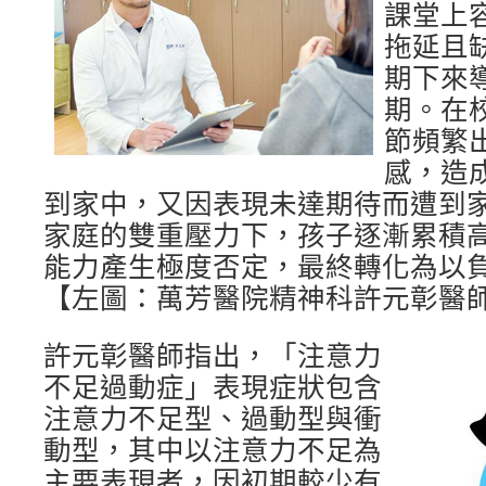
課堂上
拖延且
期下來
期。在
節頻繁
感，造
到家中，又因表現未達期待而遭到
家庭的雙重壓力下，孩子逐漸累積
能力產生極度否定，最終轉化為以
【左圖：萬芳醫院精神科許元彰醫
許元彰醫師指出，「注意力
不足過動症」表現症狀包含
注意力不足型、過動型與衝
動型，其中以注意力不足為
主要表現者，因初期較少有