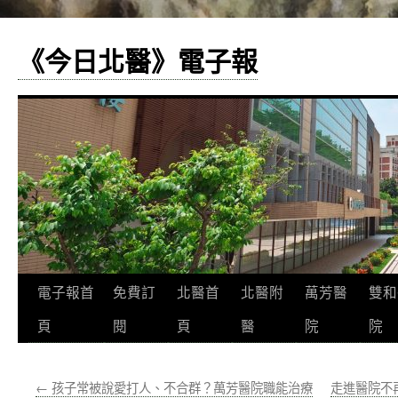
《今日北醫》電子報
跳
電子報首
免費訂
北醫首
北醫附
萬芳醫
雙和
至
頁
閱
頁
醫
院
院
主
←
孩子常被說愛打人、不合群？萬芳醫院職能治療
走進醫院不
要