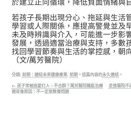
於建立正向循環，降低負面情緒與
若孩子長期出現分心、拖延與生活
學習或人際關係，應提高警覺並及
未及時辨識與介入，可能進一步影
發展，透過適當治療與支持，多數
找回學習節奏與生活的掌控感，朝
（文/萬芳醫院）
分類:
前期：鏈結未來健康產業
,
前期
。這篇內容的
永久連結
。
←
孩子常被說愛打人、不合群？萬芳醫院職能治療
走進醫院不
揭背後原因：不一定是教養問題