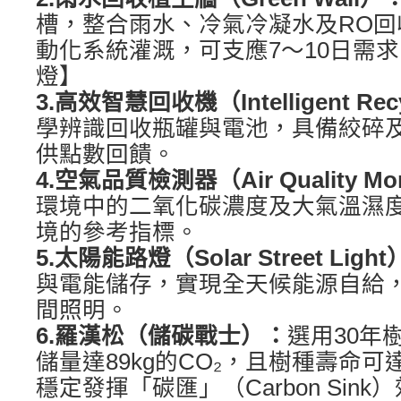
槽，整合雨水、冷氣冷凝水及RO回
動化系統灌溉，可支應7～10日需
燈】
3.高效智慧回收機（Intelligent Rec
學辨識回收瓶罐與電池，具備絞碎及
供點數回饋。
4.空氣品質檢測器（Air Quality Mo
環境中的二氧化碳濃度及大氣溫濕
境的參考指標。
5.太陽能路燈（Solar Street Ligh
與電能儲存，實現全天候能源自給
間照明。
6.羅漢松（儲碳戰士）：
選用30年
儲量達89kg的CO₂，且樹種壽命
穩定發揮「碳匯」（Carbon Sink