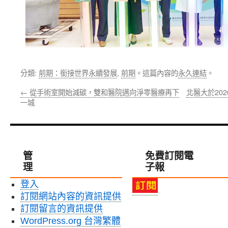
分類:
前期：銜接世界永續發展
,
前期
。這篇內容的
永久連結
。
←
從手術室開始減碳，雙和醫院邁向淨零醫療再下
北醫大於20
一城
管
免費訂閱電
理
子報
登入
訂閱網站內容的資訊提供
訂閱留言的資訊提供
WordPress.org 台灣繁體