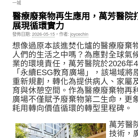
一城
內
醫療廢棄物再生應用，萬芳醫院打
容
展現循環實力
發佈日期:
2026-05-15
，
作者:
joycechin
想像過原本該進焚化爐的醫療廢棄
人們的生活之中嗎？為應對全球氣
業的環境責任，萬芳醫院於2026年
「永續ESG教育廣場」，該場域將
重新規劃，轉化為提供病人、家屬
育與休憩空間。作為醫療廢棄物再
廣場不僅賦予廢棄物第二生命，更
耗用轉向價值循環的轉型里程碑。
萬芳醫
技術，