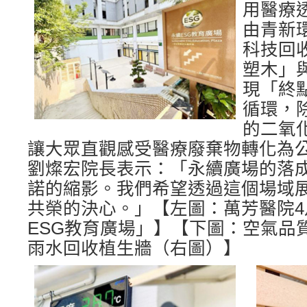
用醫療
由青新
科技回
塑木」
現「終
循環，除
的二氧
讓大眾直觀感受醫療廢棄物轉化為
劉燦宏院長表示：「永續廣場的落成
諾的縮影。我們希望透過這個場域
共榮的決心。」【左圖：萬芳醫院
ESG教育廣場」】【下圖：空氣品
雨水回收植生牆（右圖）】