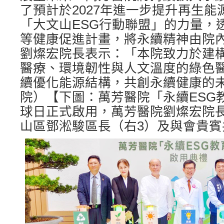
了預計於2027年進一步提升再生
「大文山ESG行動聯盟」的力量，
等健康促進計畫，將永續精神由院
劉燦宏院長表示：「本院致力於建
醫療、環境韌性與人文溫度的綠色
續優化能源結構，共創永續健康的未
院）【下圖：萬芳醫院「永續ESG
球日正式啟用，萬芳醫院劉燦宏院
山區鄧淞駿區長（右3）及與會貴賓