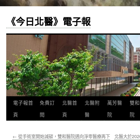
《今日北醫》電子報
跳
電子報首
免費訂
北醫首
北醫附
萬芳醫
雙和
至
頁
閱
頁
醫
院
院
主
←
從手術室開始減碳，雙和醫院邁向淨零醫療再下
北醫大於20
要