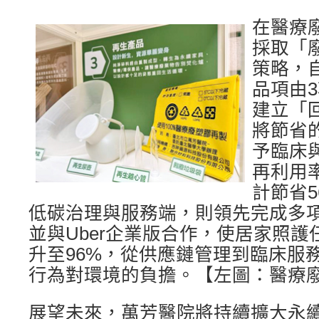
在醫療
採取「
策略，自
品項由3
建立「
將節省
予臨床
再利用率
計節省5
低碳治理與服務端，則領先完成多項
並與Uber企業版合作，使居家照
升至96%，從供應鏈管理到臨床服
行為對環境的負擔。【左圖：醫療
展望未來，萬芳醫院將持續擴大永