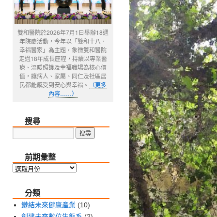
雙和醫院於2026年7月1日舉辦18週
年院慶活動，今年以「雙和十八．
幸福醫家」為主題，象徵雙和醫院
走過18年成長歷程，持續以專業醫
療、溫暖照護及幸福職場為核心價
值，讓病人、家屬、同仁及社區居
民都能感受到安心與幸福。
（更多
內容……）
搜尋
前期彙整
前
期
分類
彙
整
鏈結未來健康產業
(10)
創建未來數位生態系
(2)