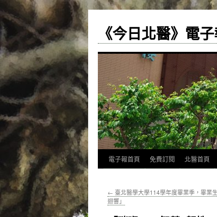
《今日北醫》電子
跳
電子報首頁
免費訂閱
北醫首頁
至
←
臺北醫學大學114學年度畢業季，畢業
主
迴響」
要