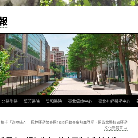
報
北醫附醫
萬芳醫院
雙和醫院
臺北癌症中心
臺北神經醫學中心
生攜手「為呢喃而
楓林運動競賽週18項運動賽事熱血登場，開啟北醫校園運動
文化新篇章
→