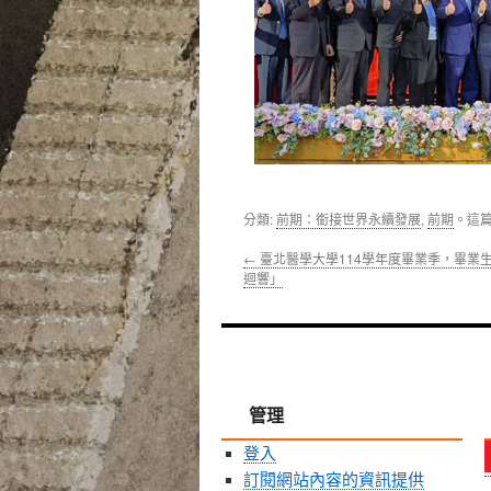
分類:
前期：銜接世界永續發展
,
前期
。這
←
臺北醫學大學114學年度畢業季，畢業
迴響」
管理
登入
訂閱網站內容的資訊提供