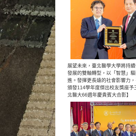
展望未來，臺北醫學大學將持續
發展的雙軸轉型，以「智慧」驅
進。發揮更長遠的社會影響力，
頒發114學年度傑出校友獎座
北醫大66週年慶貴賓大合影】