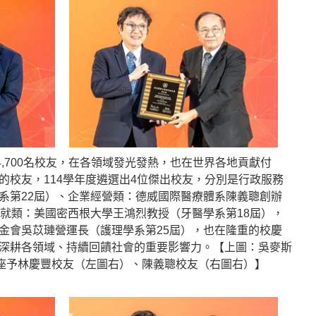
4,700名校友，在各領域發光發熱，也在世界各地貢獻付
的校友，114學年度遴選出4位傑出校友，分別是行政服務
系第22屆）、企業經營類：德威國際醫療體系陳義聰創辦
成就類：美國密西根大學王鴻烈教授（牙醫學系第18屆），
金會吳苡璉營運長（護理學系第25屆），也在隆重的校慶
深耕各領域、持續回饋社會的重要影響力。【上圖：吳麥斯
獎座予林慶豐校友（左圖右）、陳義聰校友（右圖右）】