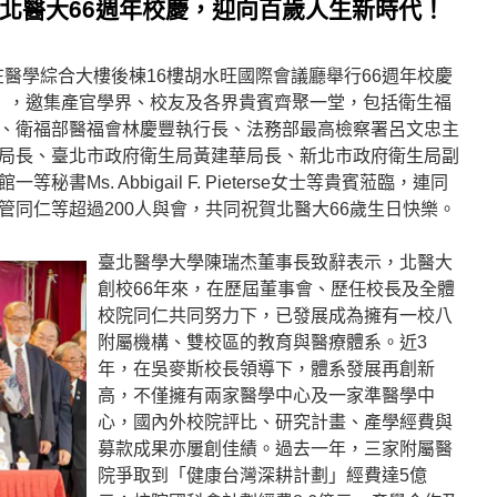
」北醫大66週年校慶，迎向百歲人生新時代！
日在醫學綜合大樓後棟16樓胡水旺國際會議廳舉行66週年校慶
」，邀集產官學界、校友及各界貴賓齊聚一堂，包括衛生福
、衛福部醫福會林慶豐執行長、法務部最高檢察署呂文忠主
局長、臺北市政府衛生局黃建華局長、新北市政府衛生局副
Ms. Abbigail F. Pieterse女士等貴賓蒞臨，連同
管同仁等超過200人與會，共同祝賀北醫大66歲生日快樂。
臺北醫學大學陳瑞杰董事長致辭表示，北醫大
創校66年來，在歷屆董事會、歷任校長及全體
校院同仁共同努力下，已發展成為擁有一校八
附屬機構、雙校區的教育與醫療體系。近3
年，在吳麥斯校長領導下，體系發展再創新
高，不僅擁有兩家醫學中心及一家準醫學中
心，國內外校院評比、研究計畫、產學經費與
募款成果亦屢創佳績。過去一年，三家附屬醫
院爭取到「健康台灣深耕計劃」經費達5億