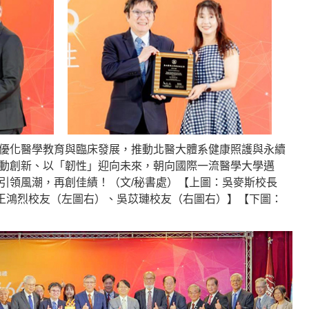
優化醫學教育與臨床發展，推動北醫大體系健康照護與永續
動創新、以「韌性」迎向未來，朝向國際一流醫學大學邁
引領風潮，再創佳績！（文/秘書處）【上圖：吳麥斯校長
予王鴻烈校友（左圖右）、吳苡璉校友（右圖右）】【下圖：