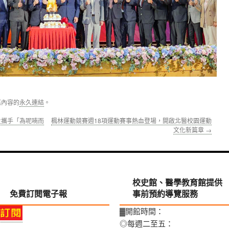
篇內容的
永久連結
。
生攜手「為呢喃而
楓林運動競賽週18項運動賽事熱血登場，開啟北醫校園運動
文化新篇章
→
校史館、醫學教育館提供
免費訂閱電子報
事前預約導覽服務
▓開館時間：
◎每週二至五：