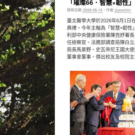
「璀璨66．智慧×韌性
內
發佈日期:
2026-06-15
，
作者:
joycechin
容
臺北醫學大學於2026年6月1
典禮，今年主軸為「智慧×韌性
利部中央健康保險署陳亮妤署長
任檢察官、法務部調查局陳白立
局長馬景野、史瓦帝尼王國大使館一等秘書
董事會董事、傑出校友及校院主