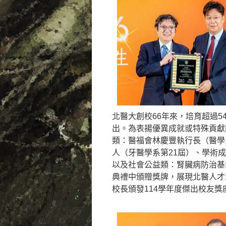
北醫大創校66年來，培育超過5
出。為表揚優異成就或特殊貢獻
類：醫福會林慶豐執行長（醫學
人（牙醫學系第21屆）、學術
以及社會公益類：腎臟病防治基
典禮中頒贈獎牌，展現北醫人才
校長頒發114學年度傑出校友