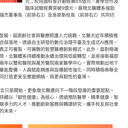
元；校院國科會計劃經費8.6億元，產學合作及
臨床試驗經費突破9億元，展現北醫體系強勁
瑞杰董事長（前排右3）及吳麥斯校長（前排右2）共同切
速發展、超高齡社會與醫療照護人力挑戰，北醫大近年積極推
合與落地，透過自主研發的數位治理平臺及生成式AI應用，
真正可複製、可擴散的智慧醫療創新模式。此外，面對極端
險，北醫體系持續推動永續治理與低碳轉型，並承接衛福部
兩年以雙和醫院與萬芳醫院兩家醫學中心，實際規劃出地下
量能整備、人員賦能精進與設備韌性強化，同時積極串聯全
同打造更安全應變網絡、與更具韌性的臺灣。
而言只是開始，更象徵北醫邁向下一階段發展的重要起點。
持續以「韌性健康」為核心，透過預防醫學、精準健康、智
競爭力的人才，推動創新服務與轉譯研究，攜手校友與社會
的未來。