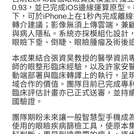
0.93，並已完成iOS邊緣運算原型。
下，可於iPhone上在1秒內完成
轉介建議；影像無須上傳雲端，兼
與病人隱私。系統亦採模組化設計
眼瞼下垂、倒睫、眼瞼腫瘤及術後
本成果結合張資昊教授的醫學資訊
師的眼整形臨床經驗，以及許家安
動端部署與臨床轉譯上的執行，呈
域合作的價值。團隊目前已完成專
臨床評估計畫亦已正式送審，並持
國驗證。
團隊期盼未來讓一般智慧型手機成
使用的眼瞼疾病篩檢工具，使原本