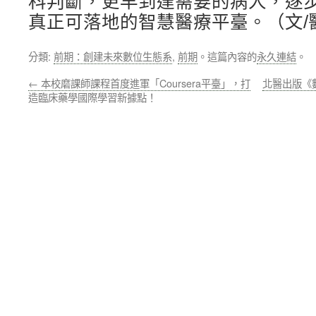
科判斷，更早到達需要的病人，逐
真正可落地的智慧醫療平臺。（文/
分類:
前期：創建未來數位生態系
,
前期
。這篇內容的
永久連結
。
←
本校磨課師課程首度進軍「Coursera平臺」，打
北醫出版《
造臨床藥學國際學習新據點！