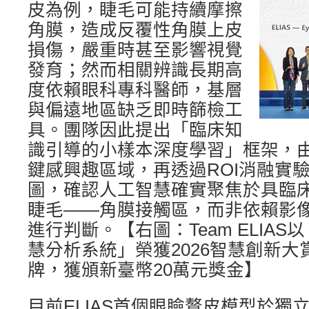
皮為例，睫毛可能持續摩擦
角膜，造成反覆性角膜上皮
損傷，嚴重時甚至影響視覺
發育；然而相關辨識長期高
度依賴眼科專科醫師，基層
與偏遠地區缺乏即時篩檢工
具。團隊因此提出「臨床知
識引導的小樣本深度學習」框架，
鍵感興趣區域，再透過ROI消融實驗與
圖，確認人工智慧確實聚焦於具臨
睫毛——角膜接觸區，而非依賴影
進行判斷。【右圖：Team ELIAS以
慧分析系統」榮獲2026智慧創新大
牌，獲頒新臺幣20萬元獎金】
目前ELIAS首個眼瞼贅皮模型於獨