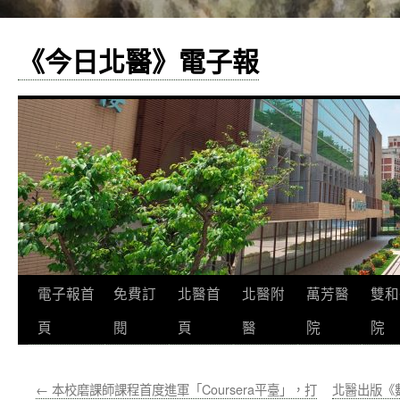
《今日北醫》電子報
跳
電子報首
免費訂
北醫首
北醫附
萬芳醫
雙和
至
頁
閱
頁
醫
院
院
主
←
本校磨課師課程首度進軍「Coursera平臺」，打
北醫出版《
要