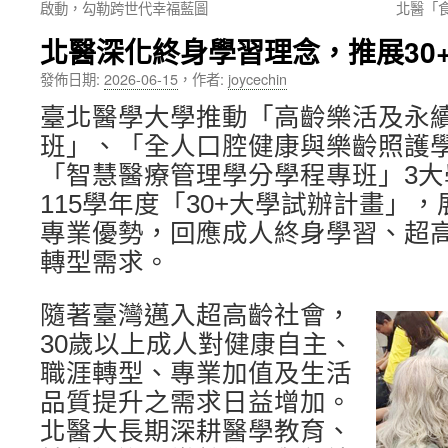
啟動，勾勒跨世代幸福藍圖
北醫「
內
北醫深化終身學習理念，推展30
容
發佈日期:
2026-06-15
，
作者:
joycechin
臺北醫學大學推動「高齡樂活及永
班」、「全人口腔健康與樂齡照護
「智慧醫療管理學分學程專班」3
115學年度「30+大學試辦計畫」
專業優勢，回應成人終身學習、超
轉型需求。
隨著臺灣邁入超高齡社會，
30歲以上成人對健康自主、
職涯轉型、專業加值及生活
品質提升之需求日益增加。
北醫大長期深耕醫學教育、