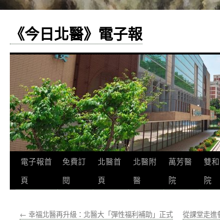
《今日北醫》電子報
跳
電子報首
免費訂
北醫首
北醫附
萬芳醫
雙和
至
頁
閱
頁
醫
院
院
主
←
幸福北醫再升級：北醫大「彈性福利補助」正式
從課堂走進
要