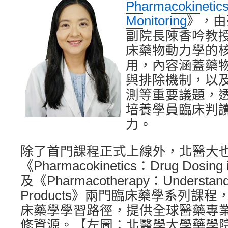
Pharmacokinetic
Monitoring
》，由
副院長陳香吟教
床藥物動力學的
用，內容涵蓋藥
與排除機制，以
測等重要議題，
培養學員臨床判
力。
除了首門課程正式上線外，北醫大
《Pharmacokinetics：Drug Dosing 
及《Pharmacotherapy：Understandi
Products》兩門臨床藥學系列課
床藥學學習路徑，提供全球醫藥專
修資源。【左圖：北醫學大學藥學