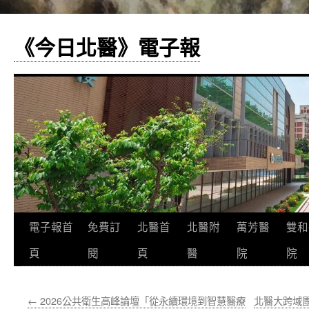
《今日北醫》電子報
跳
電子報首
免費訂
北醫首
北醫附
萬芳醫
雙和
至
頁
閱
頁
醫
院
院
主
←
2026公共衛生高峰論壇「從永續環境到智慧醫療
北醫大跨域團
要