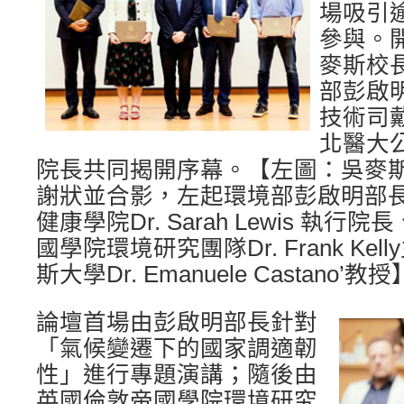
場吸引逾
參與。
麥斯校
部彭啟
技術司
北醫大
院長共同揭開序幕。【左圖：吳麥
謝狀並合影，左起環境部彭啟明部
健康學院Dr. Sarah Lewis 執
國學院環境研究團隊Dr. Frank Ke
斯大學Dr. Emanuele Castano’教授
論壇首場由彭啟明部長針對
「氣候變遷下的國家調適韌
性」進行專題演講；隨後由
英國倫敦帝國學院環境研究