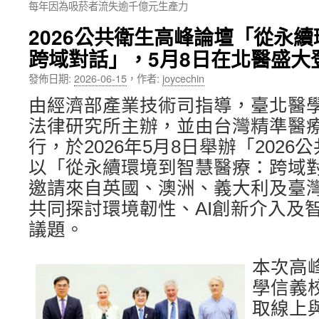
每年因為吸菸者流失逾千億元生產力
內
2026公共衛生高峰論壇「從永
容
跨域對話」，5月8日在北醫盛大
發佈日期:
2026-06-15
，
作者:
joycechin
由經濟部產業技術司指導，臺北醫
法律研究所主辦，並由台灣精準醫
行，於2026年5月8日舉辦「202
以「從永續環境到智慧醫療：跨域
邀請來自英國、澳洲、義大利及臺
共同探討環境韌性、AI創新介入及
議題。
本次高
學信義
取線上