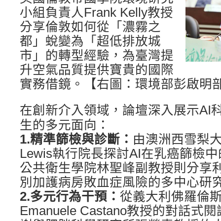
小組負責人Frank Kelly教授
分享倫敦如何從「濃霧之
都」蛻變為「超低排放城
市」的轉型經驗，為臺灣提
升空氣品質提供寶貴的國際
實務借鏡。【右圖：環境部彭啟明
在創新介入領域，論壇深入展示AI
生的多元面向：
1.
精準篩檢與診斷：
由澳洲西雪梨大學
Lewis執行院長探討AI在乳癌篩
公共衛生學院林聖峰副教授則分享
別加護病房敗血症風險的多中心研
2.
多元行為干預：
從義大利佛羅倫
Emanuele Castano教授的對