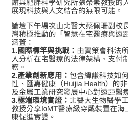
謝與肥胖科學研究所張榮素教授的
展現科技與人文結合的無限可能。
論壇下午場次由北醫大蔡佩珊副校
灣積極推動的「智慧在宅醫療與遠
涵蓋：
1.國際標竿與挑戰：
由資策會科法
入分析在宅醫療的法律架構、支付
務。
2.產業創新應用：
包含緯謙科技如何
性、匯嘉健康（Huijia Health
及金屬工業研究發展中心對遠距醫
3.極端環境實證：
北醫大生物醫學
教授分享IoMT醫療級穿戴裝置在
康促進實證。