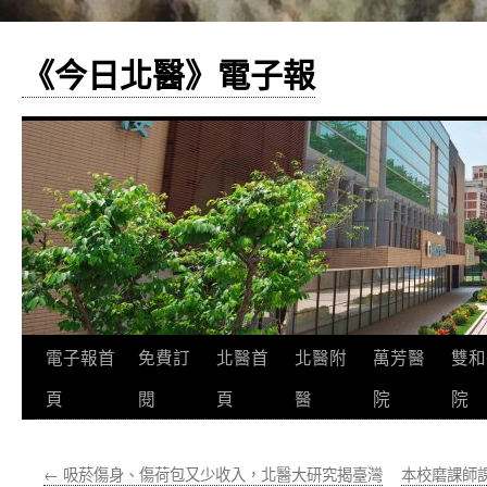
《今日北醫》電子報
跳
電子報首
免費訂
北醫首
北醫附
萬芳醫
雙和
至
頁
閱
頁
醫
院
院
主
←
吸菸傷身、傷荷包又少收入，北醫大研究揭臺灣
本校磨課師課
要