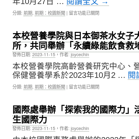
年10月27日 …
閱讀全文
→
年
臺
在
分類:
前期
,
前期：校園新聞
|
留言功能已關閉
灣
〈日
醫
本
學
筑
圖
本校營養學院與日本御茶水女子大
波
書
所，共同舉辦「永續綠能飲食救
大
館
學
學
發佈日期:
2023-11-15
，
作者:
joycechin
校
會
長
年
本校營養學院高齡營養研究中心、
永
會
保健營養學系於2023年10月2 …
閱
田
學
恭
術
在
分類:
前期
,
前期：校園新聞
|
留言功能已關閉
介
海
〈本
率
報
校
領
展
營
國
第
國際處舉辦「探索我的國際力」
養
際
2
生國際力
學
主
名
院
管
及
發佈日期:
2023-11-15
，
作者:
joycechin
與
訪
佳
日
問
作〉