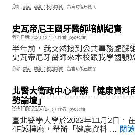
與
在
分類:
前期
,
前期：校園新聞
|
留言功能已關閉
澳
〈北
洲
醫
西
大
雪
史瓦帝尼王國牙醫師培訓紀實
廣
梨
結
大
發佈日期:
2023-12-15
，
作者:
joycechin
聯
學
半年前，我突然接到公共事務處蘇
盟
訪
～
臺
史瓦帝尼牙醫師來本校跟我學齒顎矯
拜
研
訪
討
在
分類:
前期
,
前期：校園新聞
|
留言功能已關閉
日
會
〈史
本、
聯
瓦
印
合
帝
北醫大衛政中心舉辦「健康資料
尼、
舉
尼
蒙
辦〉
勢論壇」
王
古，
中
國
促
發佈日期:
2023-12-15
，
作者:
joycechin
牙
進
醫
臺北醫學大學於2023年11月2日
國
師
際
4F誠樸廳，舉辦「健康資料 …
閱
培
學
訓