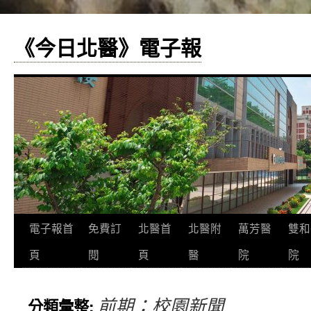
《今日北醫》電子報
跳
電子報首
免費訂
北醫首
北醫附
萬芳醫
雙和
至
頁
閱
頁
醫
院
院
主
前期：校園新聞
分類彙整:
要