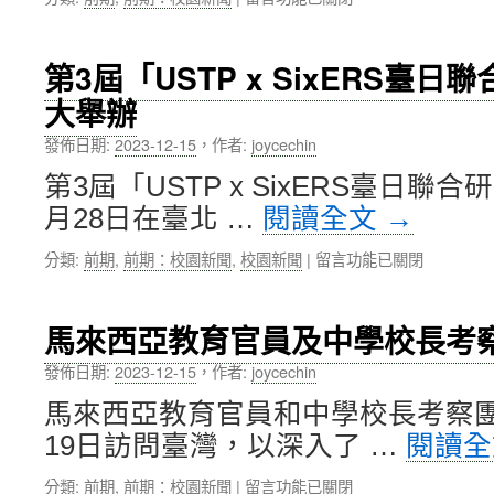
〈112
理
年
念，
北
共
第3屆「USTP x SixERS臺
醫
同
大舉辦
大
朝
高
向
發佈日期:
2023-12-15
，
作者:
joycechin
等
未
教
來
第3屆「USTP x SixERS臺日聯合
育
目
月28日在臺北 …
閱讀全文
→
深
標
耕
前
在
分類:
前期
,
前期：校園新聞
,
校園新聞
|
留言功能已關閉
計
行〉
〈第
畫
中
3
教
屆
學
馬來西亞教育官員及中學校長考
「USTP
面
x
論
發佈日期:
2023-12-15
，
作者:
joycechin
SixERS
壇
馬來西亞教育官員和中學校長考察團於2
臺
暨
日
醫
19日訪問臺灣，以深入了 …
閱讀
聯
模
合
大
在
分類:
前期
,
前期：校園新聞
|
留言功能已關閉