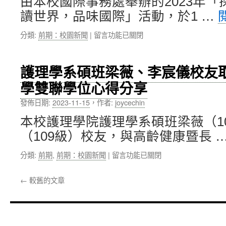
由本校國際事務處舉辦的2023年
本
北
中
讀世界，品味國際」活動，於1 …
御
醫
茶
大〉
在
分類:
前期：校園新聞
|
留言功能已關閉
水
中
〈國
女
際
子
處
大
護理學系碩班梁薇、李宸儀校友
舉
學
學雙聯學位心得分享
辦
SDGs
「探
推
發佈日期:
2023-11-15
，
作者:
joycechin
索
動
我
研
本校護理學院護理學系碩班梁薇（1
的
究
（109級）校友，與高齡健康暨長 
國
所，
際
共
在
分類:
前期
,
前期：校園新聞
|
留言功能已關閉
力」
同
〈護
活
舉
理
動，
辦
←
較舊的文章
學
持
「永
系
續
續
碩
提
綠
班
升
能
梁
學