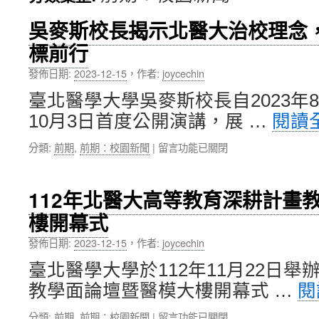
內
吳麥斯校長揭示北醫大治校理念
標前行
容
發佈日期:
2023-12-15
，
作者:
joycechin
臺北醫學大學吳麥斯校長自2023年
10月3日首度公開演講，展 …
閱讀
在
分類:
前期
,
前期：校園新聞
|
留言功能已關閉
〈吳
麥
斯
112年北醫大高等教育深耕計畫
校
樓開幕式
長
揭
發佈日期:
2023-12-15
，
作者:
joycechin
示
北
臺北醫學大學於112年11月22日
醫
教學面論壇暨醫模大樓開幕式 …
閱
大
治
在
分類:
前期
,
前期：校園新聞
|
留言功能已關閉
校