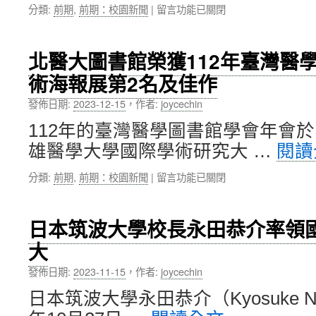
連
勢
在
分類:
前期
,
前期：校園新聞
|
留言功能已關閉
線
論
〈校
同
壇」〉
史
慶
中
館
北醫大圖書館榮獲112年臺灣醫
「2023
綠
璀
術海報展第2名及佳作
杏
璨
特
溫
發佈日期:
2023-12-15
，
作者:
joycechin
展
馨，
「看
112年的臺灣醫學圖書館學會年會於1
感
見
恩
雄醫學大學國際學術研究大 …
閱讀
北
晚
醫
會」〉
在
分類:
前期
,
前期：校園新聞
|
留言功能已關閉
校
中
〈北
園
醫
的
大
聲
日本筑波大學校長永田恭介率領
圖
音」〉
大
書
中
館
發佈日期:
2023-11-15
，
作者:
joycechin
榮
獲
日本筑波大學永田恭介（Kyosuke Na
112