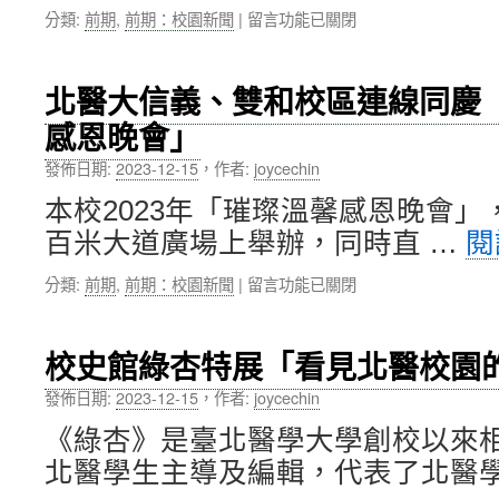
術
在
分類:
前期
,
前期：校園新聞
|
留言功能已關閉
紀
合
〈北
實〉
作
醫
中
交
大
北醫大信義、雙和校區連線同慶「
流〉
衛
中
感恩晚會」
政
中
發佈日期:
2023-12-15
，
作者:
joycechin
心
舉
本校2023年「璀璨溫馨感恩晚會」
辦
百米大道廣場上舉辦，同時直 …
閱
「健
康
在
分類:
前期
,
前期：校園新聞
|
留言功能已關閉
資
〈北
料
醫
商
大
業
校史館綠杏特展「看見北醫校園
信
利
義、
用
發佈日期:
2023-12-15
，
作者:
joycechin
雙
之
《綠杏》是臺北醫學大學創校以來
和
法
校
制
北醫學生主導及編輯，代表了北醫學
區
趨