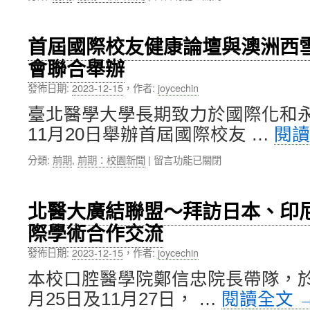
研
樓
〈馬
討
開
來
會」
幕
西
首屆國際校友健康論壇與澳洲西
在
式〉
亞
北
中
會聯合舉辦
教
醫
育
大
發佈日期:
2023-12-15
，
作者:
joycechin
官
舉
員
臺北醫學大學長期致力於國際化和永
辦〉
及
中
11月20日舉辦首屆國際校友 …
閱
中
學
在
分類:
前期
,
前期：校園新聞
|
留言功能已關閉
校
〈首
長
屆
考
國
察
北醫大廣結聯盟～拜訪日本、印
際
團
際學術合作交流
校
蒞
友
臨
發佈日期:
2023-12-15
，
作者:
joycechin
健
北
康
醫
本校口腔醫學院鄭信忠院長帶隊，於20
論
大〉
月25日及11月27日， …
閱讀全文
壇
中