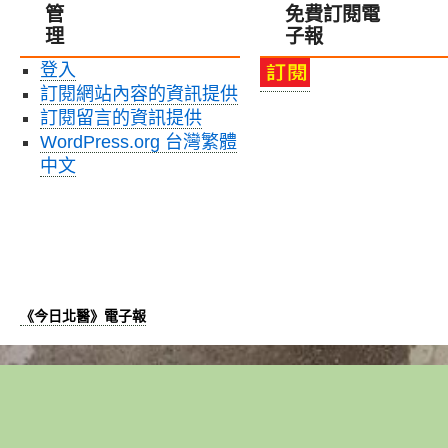
飲
管
免費訂閱電
薇、
生
食
理
子報
李
國
救
宸
際
地
登入
儀
力〉
球
訂閱網站內容的資訊提供
校
中
國
友
訂閱留言的資訊提供
際
取
研
WordPress.org 台灣繁體
得
討
中文
澳
會」〉
洲
中
伍
倫
貢
大
學
《今日北醫》電子報
雙
聯
學
位
心
得
分