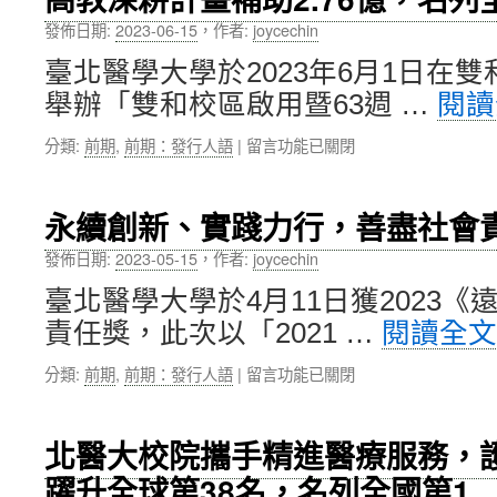
醫
北
學
發佈日期:
2023-06-15
，
作者:
joycechin
醫
大
大
臺北醫學大學於2023年6月1日在
學
邁
邁
舉辦「雙和校區啟用暨63週 …
閱
向
進〉
嶄
中
在
分類:
前期
,
前期：發行人語
|
留言功能已關閉
新
〈北
境
醫
界！〉
大
中
永續創新、實踐力行，善盡社會
慶
祝
發佈日期:
2023-05-15
，
作者:
joycechin
63
臺北醫學大學於4月11日獲2023《
週
年
責任獎，此次以「2021 …
閱讀全
校
慶
在
分類:
前期
,
前期：發行人語
|
留言功能已關閉
啟
〈永
用
續
雙
創
北醫大校院攜手精進醫療服務，
和
新、
校
躍升全球第38名，名列全國第1
實