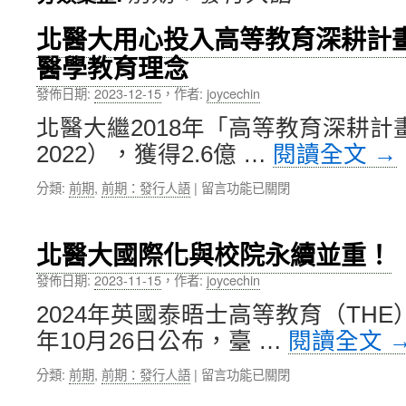
內
北醫大用心投入高等教育深耕計
醫學教育理念
容
發佈日期:
2023-12-15
，
作者:
joycechin
北醫大繼2018年「高等教育深耕計畫
2022），獲得2.6億 …
閱讀全文
→
在
分類:
前期
,
前期：發行人語
|
留言功能已關閉
〈北
醫
大
北醫大國際化與校院永續並重！
用
心
發佈日期:
2023-11-15
，
作者:
joycechin
投
2024年英國泰晤士高等教育（THE
入
高
年10月26日公布，臺 …
閱讀全文
等
教
在
分類:
前期
,
前期：發行人語
|
留言功能已關閉
育
〈北
深