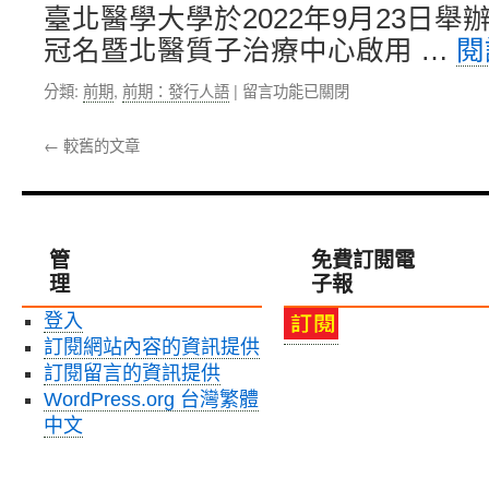
同
臺北醫學大學於2022年9月23日
邀
歡！〉
請
冠名暨北醫質子治療中心啟用 …
閱
中
全
球
在
分類:
前期
,
前期：發行人語
|
留言功能已關閉
校
〈感
友
謝
←
較舊的文章
返
各
校
界
共
支
享
持
榮
愛
管
免費訂閱電
耀！〉
護，
理
中
子報
北
醫
登入
大
訂閱網站內容的資訊提供
邁
向
訂閱留言的資訊提供
新
WordPress.org 台灣繁體
紀
中文
元〉
中