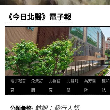
《今日北醫》電子報
跳
電子報首
免費訂
北醫首
北醫附
萬芳醫
雙和
至
頁
閱
頁
醫
院
院
主
前期：發行人語
分類彙整:
要