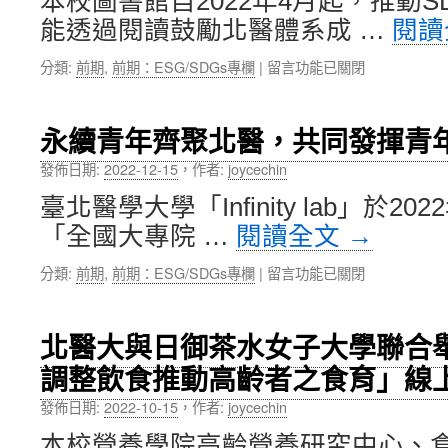
本校圖書館自2022年4月起，推動S
第
能透過閱讀鼓勵北醫體系成 …
閱讀
1
的
在
分類:
前期
,
前期：ESG/SDGs專欄
|
留言功能已關閉
澳
〈圖
洲
書
西
館
雪
永續青年齊聚北醫，共同發揮青
推
梨
動
大
發佈日期:
2022-12-15
，
作者:
joycechin
SDGs
學，
臺北醫學大學「Infinity lab」於20
主
校
題
長
「全國大專院 …
閱讀全文
→
閱
Barney
讀，
Glover
在
分類:
前期
,
前期：ESG/SDGs專欄
|
留言功能已關閉
邀
教
〈永
請
授
續
簡
蒞
青
北醫大與日御茶水女子大學聯合
伶
臨
年
朱、
北
調整飲食推動高齡者之食育」線
齊
趙
醫，
聚
振
發佈日期:
2022-10-15
，
作者:
joycechin
分
北
瑞、
享
醫，
本校營養學院高齡營養研究中心、
李
大