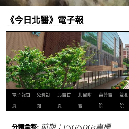
《今日北醫》電子報
跳
電子報首
免費訂
北醫首
北醫附
萬芳醫
雙和
至
頁
閱
頁
醫
院
院
主
前期：ESG/SDGs專欄
分類彙整:
要