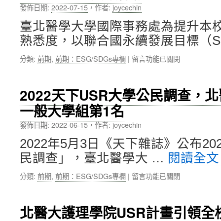
現
發佈日期:
2022-07-15
，
作者:
joycechin
院
ESG
走
願
臺北醫學大學國際事務處為提升本
入
景
熟悉度，以聯合國永續發展目標（S
部
工
落，
程〉
在
分類:
前期
,
前期：ESG/SDGs專欄
|
留言功能已關閉
以
中
〈響
「食
應
源
聯
×
2022天下USR大學公民調查，
合
食
一般大學組第1名
國
安
永
×
發佈日期:
2022-06-15
，
作者:
joycechin
續
食
發
育」
2022年5月3日《天下雜誌》公布20
展
建
民調查」，臺北醫學大 …
閱讀全
目
構
標，
永
在
分類:
前期
,
前期：ESG/SDGs專欄
|
留言功能已關閉
北
續
〈2022
醫
營
天
大
養〉
下
國
中
北醫大護理學院USR計畫引領全
USR
際