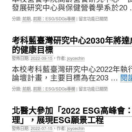
共
宜
學
發展研究中心與保健營養學系於20 
同
達、
永
發
孫
續
在
分類:
前期
,
前期：ESG/SDGs專欄
|
留言功能已關閉
揮
瑛
經
〈北
青
穗
營
醫
年
老
經
大
永
考科藍臺灣研究中心2030年將達成臺
師
驗〉
與
續
等
的健康目標
中
日
影
引
御
響
發佈日期:
2022-09-15
，
作者:
joycechin
導
茶
力〉
深
水
中
本校考科藍臺灣研究中心2022年
度
女
學
論壇計畫，主要目標為在203 …
閱
子
習〉
大
中
在
分類:
前期
,
前期：ESG/SDGs專欄
|
留言功能已關閉
學
〈考
聯
科
合
藍
舉
北醫大參加「2022 ESG高峰
臺
辦
理」，展現ESG願景工程
灣
「以
研
食
發佈日期:
2022-07-15
，
作者:
joycechin
究
物