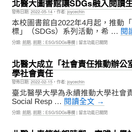
北醫大圖書館讓SDGs融入閱讀
榮
鮮
中
獲
人
發佈日期:
2022-05-14
，
作者:
joycechin
2022「遠
攜
本校圖書館自2022年4月起，推動
見
手
USR
走
標」（SDGs）系列活動，希 …
閱
大
入
學
社
在
分類:
前期
,
前期：ESG/SDGs專欄
|
留言功能已關閉
社
區〉
〈北
會
中
醫
責
大
北醫大成立「社會責任推動辦公
任
圖
獎」
學社會責任
書
綜
館
合
發佈日期:
2022-02-15
，
作者:
joycechin
讓
績
SDGs
臺北醫學大學為永續推動大學社會責任（U
效、
融
國
Social Resp …
閱讀全文
→
入
際
閱
共
在
分類:
前期
,
前期：ESG/SDGs專欄
|
留言功能已關閉
讀
享
〈北
生
雙
醫
活，
項
大
關