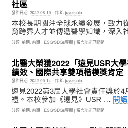
社區
大
處
學
舉
發佈日期:
2022-06-15
，
作者:
joycechin
公
辦
民
SDGs
本校長期關注全球永續發展，致力
調
in
育跨界人才並傳遞醫學知識，深入社
查，
Actions
北
系
在
分類:
前期
,
前期：ESG/SDGs專欄
|
留言功能已關閉
醫
列
〈北
大
活
醫
蟬
動〉
大
聯
中
北醫大榮獲2022「遠見USR大
護
全
績效、國際共享雙項楷模獎肯定
理
國
學
私
發佈日期:
2022-05-14
，
作者:
joycechin
院
立
USR
一
遠見2022第3屆大學社會責任獎於4
計
般
禮。本校參加《遠見》USR …
閱
畫
大
引
學
在
分類:
前期
,
前期：ESG/SDGs專欄
|
留言功能已關閉
領
組
〈北
全
第
醫
校
1
大
新
名〉