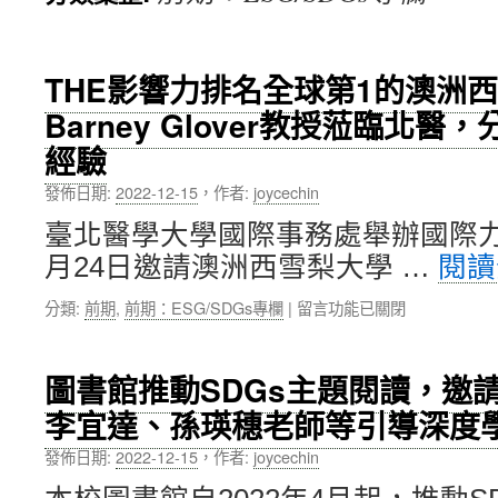
內
容
THE影響力排名全球第1的澳洲
Barney Glover教授蒞臨北
經驗
發佈日期:
2022-12-15
，
作者:
joycechin
臺北醫學大學國際事務處舉辦國際力講
月24日邀請澳洲西雪梨大學 …
閱
在
分類:
前期
,
前期：ESG/SDGs專欄
|
留言功能已關閉
〈THE
影
響
圖書館推動SDGs主題閱讀，邀
力
李宜達、孫瑛穗老師等引導深度
排
名
發佈日期:
2022-12-15
，
作者:
joycechin
全
球