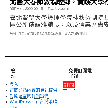
北醫大春節敦親睦鄰，實踐大學
楷
成
注
模
立
永
發佈日期:
2022-02-15
，
作者:
joycechin
獎
「社
續
肯
臺北醫學大學護理學院林秋芬副院
會
議
定〉
責
題〉
區公所傅靖雅館長，以及信義區惠安
中
任
中
推
在
分類:
前期
,
前期：ESG/SDGs專欄
|
留言功能已關閉
動
〈北
辦
醫
公
大
室」，
春
永
節
續
敦
發
親
管
免費訂閱電
展
睦
理
大
子報
鄰，
學
實
登入
社
踐
會
訂閱網站內容的資訊提供
大
責
學
訂閱留言的資訊提供
任〉
社
WordPress.org 台灣繁體
中
會
中文