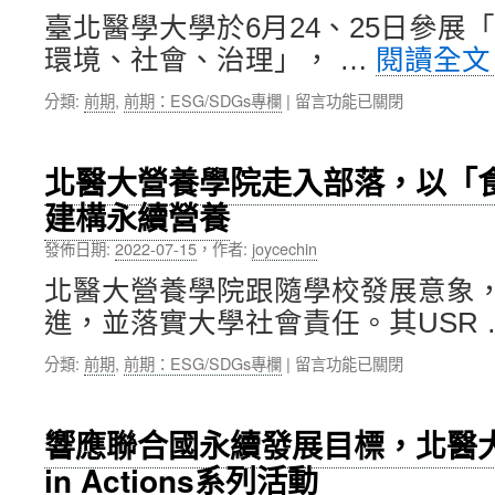
中
質
臺北醫學大學於6月24、25日參展「2
心
地
環境、社會、治理」， …
閱讀全
2030
調
年
整
在
分類:
前期
,
前期：ESG/SDGs專欄
|
留言功能已關閉
將
飲
〈北
達
食
醫
成
推
大
臺
動
北醫大營養學院走入部落，以「食
參
灣
高
建構永續營養
加
SDG
齡
「2022
3.4.1
者
發佈日期:
2022-07-15
，
作者:
joycechin
ESG
的
之
高
健
食
北醫大營養學院跟隨學校發展意象
峰
康
育」
進，並落實大學社會責任。其USR
會：
目
線
環
標〉
上
在
分類:
前期
,
前期：ESG/SDGs專欄
|
留言功能已關閉
境、
中
國
〈北
社
際
醫
會、
研
大
治
響應聯合國永續發展目標，北醫大
討
營
理」，
會〉
in Actions系列活動
養
展
中
學