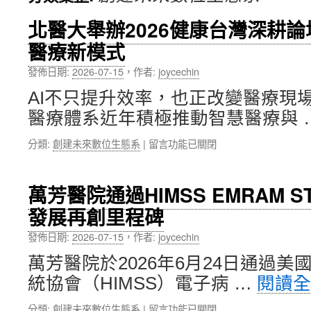
內
北醫大舉辦2026健康台灣深耕
醫療新模式
容
發佈日期:
2026-07-15
，
作者:
joycechin
AI不只提升效率，也正改變醫療現
醫療體系近年積極推動智慧醫療與 
在
分類:
創建未來數位生態系
|
留言功能已關閉
〈北
醫
大
萬芳醫院通過HIMSS EMRAM S
舉
發展再創里程碑
辦
2026
發佈日期:
2026-07-15
，
作者:
joycechin
健
康
萬芳醫院於2026年6月24日通過
台
統協會（HIMSS）電子病 …
閱讀
灣
深
在
分類:
創建未來數位生態系
|
留言功能已關閉
耕