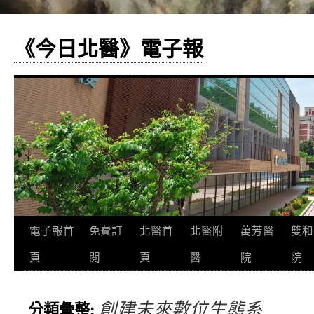
《今日北醫》電子報
跳
電子報首
免費訂
北醫首
北醫附
萬芳醫
雙和
至
頁
閱
頁
醫
院
院
主
創建未來數位生態系
分類彙整:
要