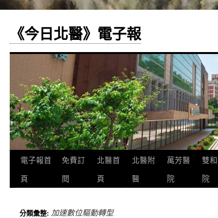
《今日北醫》電子報
跳
電子報首
免費訂
北醫首
北醫附
萬芳醫
雙和
至
頁
閱
頁
醫
院
院
主
加速數位驅動轉型
分類彙整:
要