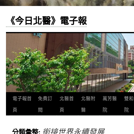
《今日北醫》電子報
跳
電子報首
免費訂
北醫首
北醫附
萬芳醫
雙和
至
頁
閱
頁
醫
院
院
主
銜接世界永續發展
分類彙整:
要