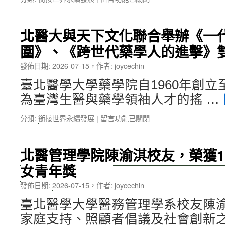
〈衛
項
福
入
部
圍
北醫大與天下文化聯合舉辦《一
攜
居
圍》、《跨世代藥學人的進擊》
手
全
臺
臺
發佈日期:
2026-07-15
，
作者:
joycechin
北
之
醫
冠〉
臺北醫學大學藥學院自1960年創
學
中
為臺灣生醫與藥學領袖人才的搖 …
大
學、
在
分類:
銜接世界永續發展
|
留言功能已關閉
銘
〈北
傳
醫
大
大
學，
北醫管理學院陳渝淇校友，榮獲1
與
推
女青年獎
天
動
下
醫
發佈日期:
2026-07-15
，
作者:
joycechin
文
療
化
廢
臺北醫學大學醫務管理學系校友陳
聯
棄
家庭支持、照顧者倡議及社會創新之
合
物