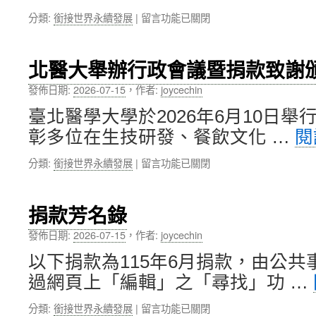
舉
美
在
分類:
銜接世界永續發展
|
留言功能已關閉
辦
學
〈北
《一
再
醫
代
生
管
藥
新
北醫大舉辦行政會議暨捐款致謝
理
學
模
學
人
發佈日期:
2026-07-15
，
作者:
joycechin
式〉
院
的
中
臺北醫學大學於2026年6月10日
陳
突
渝
圍》、
彰多位在生技研發、餐飲文化 …
閱
淇
《跨
校
世
在
分類:
銜接世界永續發展
|
留言功能已關閉
友，
代
〈北
榮
藥
醫
獲
學
大
捐款芳名錄
115
人
舉
年
的
辦
發佈日期:
2026-07-15
，
作者:
joycechin
中
進
行
華
擊》
以下捐款為115年6月捐款，由公
政
民
雙
會
過網頁上「編輯」之「尋找」功 …
國
書
議
優
新
暨
在
分類:
銜接世界永續發展
|
留言功能已關閉
秀
書