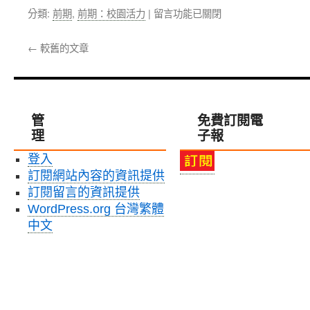
部
在
分類:
前期
,
前期：校園活力
|
留言功能已關閉
頭
〈香
部
港
←
較舊的文章
外
中
傷
文
治
大
療
學
準
威
管
免費訂閱電
則
爾
理
問
子報
斯
世〉
親
登入
中
王
訂閱網站內容的資訊提供
醫
院
訂閱留言的資訊提供
觀
WordPress.org 台灣繁體
摩
中文
心
得〉
中