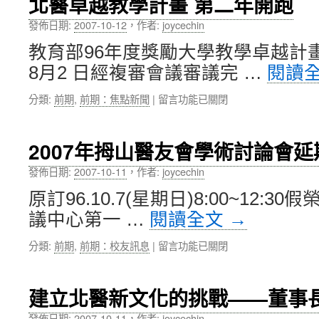
北醫卓越教學計畫 第二年開跑
校
友
發佈日期:
2007-10-12
，
作者:
joycechin
謝
教育部96年度獎勵大學教學卓越計畫
偉
斌
8月2 日經複審會議審議完 …
閱讀
返
校
在
分類:
前期
,
前期：焦點新聞
|
留言功能已關閉
演
〈北
講〉
醫
中
卓
2007年拇山醫友會學術討論會延
越
教
發佈日期:
2007-10-11
，
作者:
joycechin
學
原訂96.10.7(星期日)8:00~12:
計
畫
議中心第一 …
閱讀全文
→
第
二
在
分類:
前期
,
前期：校友訊息
|
留言功能已關閉
年
〈2007
開
年
跑〉
拇
建立北醫新文化的挑戰——董事
中
山
醫
發佈日期:
2007-10-11
，
作者:
joycechin