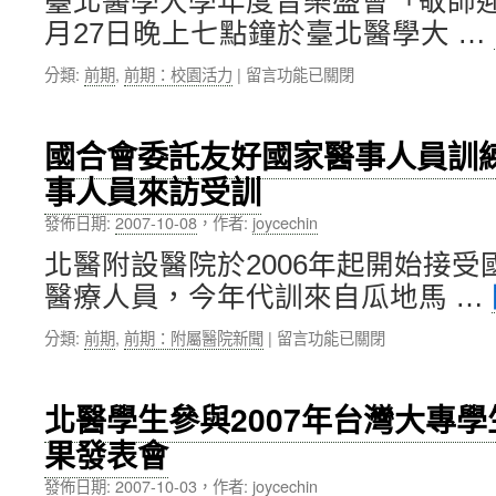
臺北醫學大學年度音樂盛會「敬師
演
月27日晚上七點鐘於臺北醫學大 …
講〉
中
在
分類:
前期
,
前期：校園活力
|
留言功能已關閉
〈杏
聲
「敬
國合會委託友好國家醫事人員訓練
師
事人員來訪受訓
迎
新
發佈日期:
2007-10-08
，
作者:
joycechin
音
樂
北醫附設醫院於2006年起開始接
會」〉
醫療人員，今年代訓來自瓜地馬 …
中
在
分類:
前期
,
前期：附屬醫院新聞
|
留言功能已關閉
〈國
合
會
北醫學生參與2007年台灣大專
委
果發表會
託
友
發佈日期:
2007-10-03
，
作者:
joycechin
好