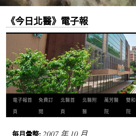
《今日北醫》電子報
跳
電子報首
免費訂
北醫首
北醫附
萬芳醫
雙和
至
頁
閱
頁
醫
院
院
主
2007 年 10 月
每月彙整:
要