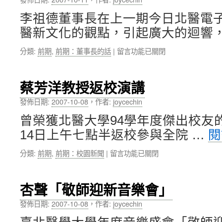
友
李祖德董事長在上一期今日北醫電
會
學
醫新文化的觀點，引起廣大的迴響，
術
討
在
分類:
前期
,
前期：董事長的話
|
留言功能已關閉
論
〈建
會
立
延
北
蔡芳洋教授返校演講
期
醫
舉
新
發佈日期:
2007-10-08
，
作者:
joycechin
辦〉
文
中
曾榮獲北醫大學94學年度傑出校友
化
的
14日上午七點半返校參與全院 …
閱
挑
戰
在
分類:
前期
,
前期：校園新聞
|
留言功能已關閉
——
〈蔡
董
芳
事
洋
杏聲「敬師迎新音樂會」
長
教
的
授
發佈日期:
2007-10-08
，
作者:
joycechin
話〉
返
中
校