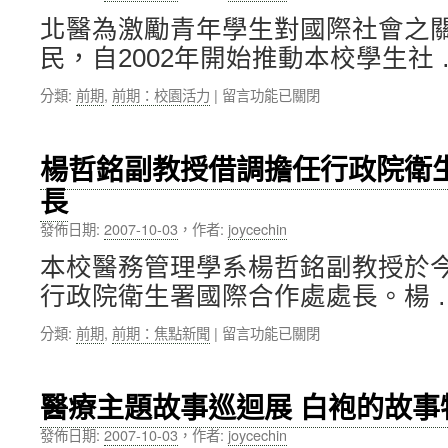
國
北醫為激勵青年學生對國際社會之
家
民，自2002年開始推動本校學生社
醫
事
在
分類:
前期
,
前期：校園活力
|
留言功能已關閉
人
〈北
員
醫
訓
學
練
楊哲銘副教授借調擔任行政院衛
生
計
長
參
畫
與
瓜
發佈日期:
2007-10-03
，
作者:
joycechin
2007
地
年
馬
本校醫務管理學系楊哲銘副教授於今
台
拉
行政院衛生署國際合作處處長。楊 
灣
醫
大
事
在
分類:
前期
,
前期：焦點新聞
|
留言功能已關閉
專
人
〈楊
學
員
哲
生
來
銘
國
訪
醫療主題故事巡迴展 白袍的故事
副
際
受
教
志
發佈日期:
2007-10-03
，
作者:
joycechin
訓〉