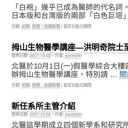
授
工
中
「白袍」幾乎已成為醫師的代名詞
借
服
調
務
日本版和台灣版的兩部「白色巨塔」
擔
成
任
果
在
分類:
前期
,
前期：校園新聞
|
留言功能已關閉
行
發
〈醫
政
表
療
院
會〉
主
拇山生物醫學講座—洪明奇院士
衛
中
題
生
故
發佈日期:
2007-10-02
，
作者:
joycechin
署
事
國
北醫於10月1日(一)假醫學綜合大
巡
際
迴
辦拇山生物醫學講座，特別請 …
閱
合
展
作
白
在
分類:
前期
,
前期：校園新聞
|
留言功能已關閉
處
袍
〈拇
處
的
山
長〉
故
生
新任系所主管介紹
中
事
物
特
醫
發佈日期:
2007-10-02
，
作者:
joycechin
展〉
學
中
北醫這學期成立四個新學系和研究
講