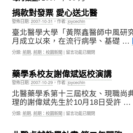
內
捐款對發票 愛心送北醫
容
發佈日期:
2007-10-31
，
作者:
joycechin
臺北醫學大學「黃際鑫醫師中風研究中
月成立以來，在流行病學、基礎 …
在
分類:
前期
,
前期：校園新聞
|
留言功能已關閉
〈捐
款
對
藥學系校友謝偉斌返校演講
發
票
發佈日期:
2007-10-29
，
作者:
joycechin
愛
北醫藥學系第十三屆校友、現職尚
心
送
理的謝偉斌先生於10月18日受許 …
北
醫〉
在
分類:
前期
,
前期：校園新聞
|
留言功能已關閉
中
〈藥
學
系