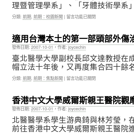
座
理暨管理學系」、「牙體技術學系」
—
洪
在
分類:
前期
,
前期：校園新聞
|
留言功能已關閉
明
〈新
奇
任
院
系
適用台灣本土的第一部頭部外傷
士
所
至
主
發佈日期:
2007-10-01
，
作者:
joycechin
校
管
演
臺北醫學大學副校長邱文達教授在
介
講〉
紹〉
帽立法十年後，又再度集合四十餘名
中
中
在
分類:
前期
,
前期：焦點新聞
|
留言功能已關閉
〈適
用
台
香港中文大學威爾斯親王醫院觀
灣
本
發佈日期:
2007-10-01
，
作者:
joycechin
土
北醫醫學系學生游典錡與林芳瑩，
的
第
前往香港中文大學威爾斯親王醫院進
一