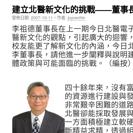
建立北醫新文化的挑戰——董事
內
發佈日期:
2007-10-11
，
作者:
joycechin
容
李祖德董事長在上一期今日北醫電
醫新文化的觀點，引起廣大的迴響
校友能更了解新文化的內涵，今日
李董事長，請他進一步闡釋與說明
體政策與可能面臨的挑戰。（編按
四十餘年來，沒有
的資源進行建設與
非常艱辛困難的道
北醫卻能採取發展
一方面積極建立軟
斷精益求精，透過