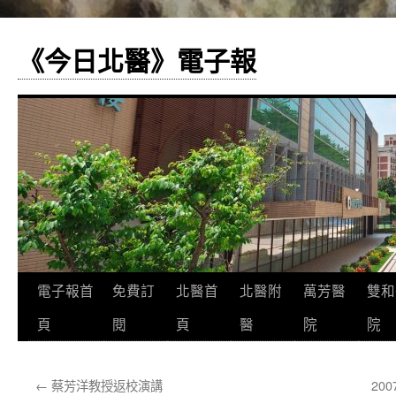
《今日北醫》電子報
跳
電子報首
免費訂
北醫首
北醫附
萬芳醫
雙和
至
頁
閱
頁
醫
院
院
主
←
蔡芳洋教授返校演講
20
要