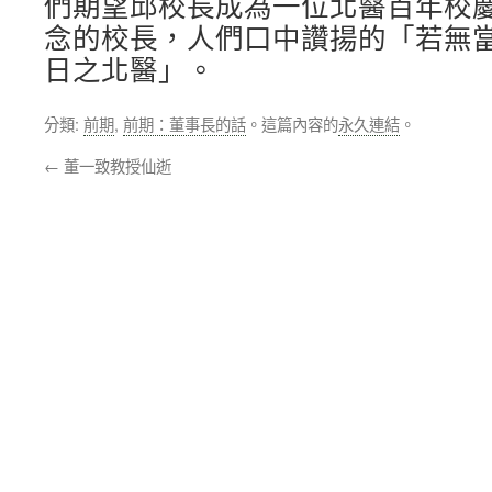
們期望邱校長成為一位北醫百年校
念的校長，人們口中讚揚的「若無
日之北醫」。
分類:
前期
,
前期：董事長的話
。這篇內容的
永久連結
。
←
董一致教授仙逝