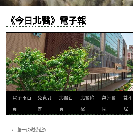
《今日北醫》電子報
跳
電子報首
免費訂
北醫首
北醫附
萬芳醫
雙和
至
頁
閱
頁
醫
院
院
主
←
董一致教授仙逝
要