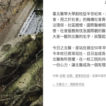
臺北醫學大學創校這半世紀來，
會、用之於社會」的機構社會責
注環保、社區關懷、國際醫療照
懷、社會服務熱忱及國際觀的醫
大家一聽到北醫的名字，就豎起
今日之北醫，是站在過往50年
今本校已逐漸茁壯，且日益成長
北醫無所畏懼，在一校三院的共
一份心力，讓北醫成為一個有理
分類:
前期
,
前期：董事長的話
。這篇內容
←
北醫五十，開創新世紀