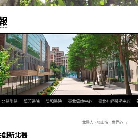
報
北醫附醫
萬芳醫院
雙和醫院
臺北癌症中心
臺北神經醫學中心
北醫人‧拇山情‧世界心
→
共創新北醫