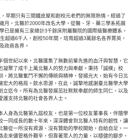
學生，早期只有三間鐵皮屋和創校元老們的無限熱情，經過了
歲月，北醫於2000年改名大學，從醫、牙、藥三學系拓展
學已是擁有三家總計3千餘床附屬醫院的國際級醫療體系，
生超過6千人，創校50年間，培育超過3萬餘名各界菁英，
及政商各界。
半個世紀以來，北醫匯集了無數前輩先進的血汗與智慧，它
也凝聚了成千上萬北醫人的努力與奉獻。秉持「誠樸」校
訓，將北醫奮鬥不懈的傳統與精神，發揚光大，始有今日北
醫宏大的格局。飲水思源，在此，誠摯地感謝臺北醫學大學
創立迄今，所有為北醫發展茁壯默默奉獻的師生同仁，以及
愛護支持北醫的社會各界人士。
本人身為北醫第九屆校友，也是第一位校友董事長，伴隨學
校一同成長的數十年來，深深體會到北醫人特有的韌性，讓
北醫從一所沒有資源、沒有贊助的學校開始，自給自足，一
路走來儘管格外艱辛，但靠著眾人的力量，以穩健的腳步，