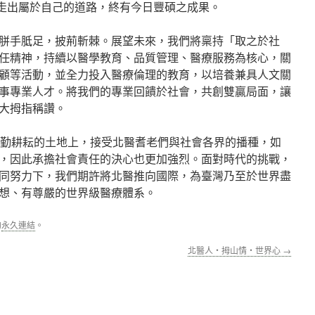
走出屬於自己的道路，終有今日豐碩之成果。
胼手胝足，披荊斬棘。展望未來，我們將稟持「取之於社
任精神，持續以醫學教育、品質管理、醫療服務為核心，關
顧等活動，並全力投入醫療倫理的教育，以培養兼具人文關
事專業人才。將我們的專業回饋於社會，共創雙贏局面，讓
大拇指稱讚。
辛勤耕耘的土地上，接受北醫耆老們與社會各界的播種，如
，因此承擔社會責任的決心也更加強烈。面對時代的挑戰，
同努力下，我們期許將北醫推向國際，為臺灣乃至於世界盡
想、有尊嚴的世界級醫療體系。
的
永久連結
。
北醫人‧拇山情‧世界心
→