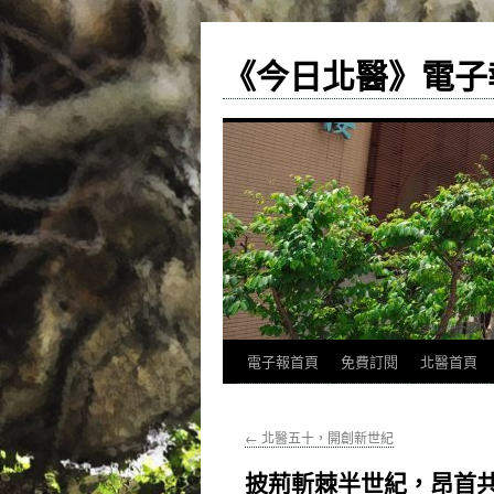
《今日北醫》電子
跳
電子報首頁
免費訂閱
北醫首頁
至
←
北醫五十，開創新世紀
主
披荊斬棘半世紀，昂首
要