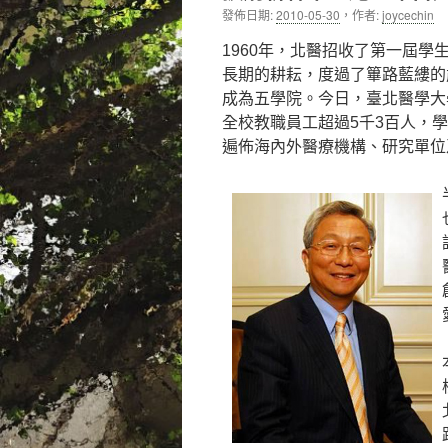
發佈日期:
2010-05-30
，
作者:
joycechin
內
1960年，北醫招收了第一屆
容
長期的耕耘，度過了篳路藍縷的
成為五學院。今日，臺北醫學大
全校教職員工超過5千3百人，學
遍佈海內外醫療機構、研究單位