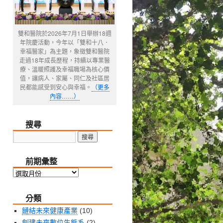
雙和醫院於2026年7月1日舉辦18週
年院慶活動，今年以「雙和十八．
幸福醫家」為主題，象徵雙和醫院
走過18年成長歷程，持續以專業醫
療、溫暖照護及幸福職場為核心價
值，讓病人、家屬、同仁及社區居
民都能感受到安心與幸福。
（更多
內容……）
搜尋
前期彙整
前
期
分類
彙
整
鏈結未來健康產業
(10)
創建未來數位生態系
(2)