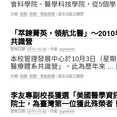
會科學院、醫學科技學院，從5個學
基
榮
授
因
獲
贈〉
在
分類:
前期
,
前期：焦點新聞
|
留言功能已關閉
定
「第
中
〈態
序
8
度
中
屆
引
心
金
「萃鍊菁英，領航北醫」～201
導
開
擘
共識營
方
幕，
獎」
向
基
特
發佈日期:
2010-10-22
，
作者:
joycechin
～
因
優
李
定
獎
本校管理發展中心於10月3日（星
祖
序
項！〉
醫療體系共識營」，此為歷年來 …
德
解
中
董
碼
在
分類:
前期
,
前期：焦點新聞
|
留言功能已關閉
事
癌
〈「萃
長
症
鍊
捐
治
菁
贈
療
李友專副校長獲選「美國醫學資訊
英，
20
進
院士，為臺灣第一位獲此殊榮者
領
萬
入
航
美
「個
發佈日期:
2010-10-22
，
作者:
joycechin
北
金
人