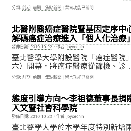
巴
醫
在
分類:
前期
,
前期：焦點新聞
|
留言功能已關閉
赫‧
並
〈繼
西
捐
第
諾
贈
20
希
EKG
北醫附醫癌症醫院暨基因定序中
屆
博
Monitor
解碼癌症治療進入「個人化治療
國
士，
與
家
蒞
電
發佈日期:
2010-10-22
，
作者:
joycechin
品
校
腦〉
質
演
中
臺北醫學大學附設醫院「癌症醫院」
獎
講
六）開幕，將癌症醫療從篩檢、診 
之
並
後，
接
在
分類:
前期
,
前期：焦點新聞
|
留言功能已關閉
本
受
〈北
校
本
醫
再
校
附
以
榮
態度引導方向～李祖德董事長捐贈
醫
「雙
譽
人文暨社會科學院
癌
和
博
症
醫
士
發佈日期:
2010-10-22
，
作者:
joycechin
醫
院
學
院
BOT
位
臺北醫學大學於本學年度特別新增
暨
案」，
之