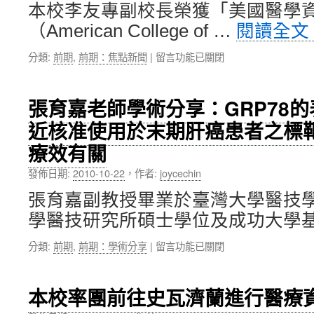
醫」
予
化
本校李友專副校長榮獲「美國醫學
～
本
治
（American College of …
閱讀全文
2010
校
療」
年
人
時
在
分類:
前期
,
前期：焦點新聞
|
留言功能已關閉
北
文
代！〉
〈李
醫
暨
中
友
大
社
專
醫
會
張育嘉老師學術分享：GRP78
副
療
科
近核准使用於末期肝癌患者之標靶藥物
校
體
學
長
系
院〉
療效有關
獲
共
中
選
識
發佈日期:
2010-10-22
，
作者:
joycechin
「美
營〉
國
張育嘉副教授畢業於臺灣大學醫技
中
醫
學醫技研究所碩士學位及成功大學基
學
資
在
分類:
前期
,
前期：學術分享
|
留言功能已關閉
訊
〈張
學
育
院」
嘉
本校率團前往史瓦濟蘭進行醫療
（ACMI）
老
院