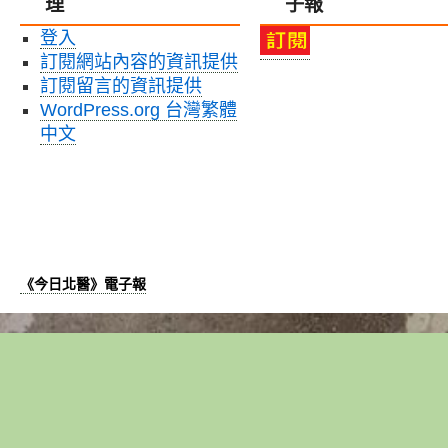
理
子報
大
訂
綻
登入
姊
光
妹
訂閱網站內容的資訊提供
芒〉
校〉
中
訂閱留言的資訊提供
中
WordPress.org 台灣繁體
中文
《今日北醫》電子報