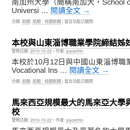
南加州大學（簡稱南加大，School of P
結
癌
作〉
訓
Universi …
閱讀全文
→
患
中
典
者
禮〉
在
分類:
前期
,
前期：校園新聞
|
留言功能已關閉
之
中
〈南
標
加
靶
州
藥
本校與山東淄博職業學院締結姊
大
物
學
sorafenib
發佈日期:
2010-10-22
，
作者:
joycechin
與
的
本校於10月12日與中國山東淄博職業
本
療
校
效
Vocational Ins …
閱讀全文
→
簽
有
訂
關〉
在
分類:
前期
,
前期：校園新聞
|
留言功能已關閉
姊
中
〈本
妹
校
校
與
馬來西亞規模最大的馬來亞大學
及
山
學
校
東
術
淄
交
發佈日期:
2010-10-22
，
作者:
joycechin
博
流
職