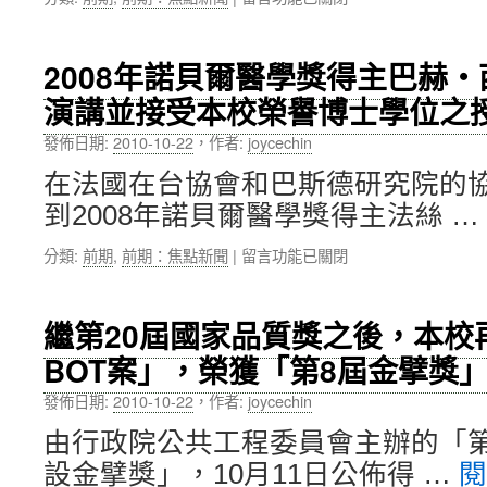
〈聖
際
多
合
美
作、
2008年諾貝爾醫學獎得主巴赫
普
網
演講並接受本校榮譽博士學位之
林
羅
西
優
發佈日期:
2010-10-22
，
作者:
joycechin
比
秀
總
師
在法國在台協會和巴斯德研究院的
統
生
到2008年諾貝爾醫學獎得主法絲 …
獲
的
頒
歐
在
分類:
前期
,
前期：焦點新聞
|
留言功能已關閉
臺
洲
〈2008
北
之
年
醫
旅〉
諾
學
中
繼第20屆國家品質獎之後，本校
貝
大
BOT案」，榮獲「第8屆金擘獎
爾
學
醫
名
發佈日期:
2010-10-22
，
作者:
joycechin
學
譽
獎
博
由行政院公共工程委員會主辦的「
得
士，
設金擘獎」，10月11日公佈得 …
主
附