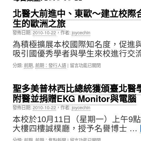
內
北醫大前進中、東歐～建立校際
生的歐洲之旅
容
發佈日期:
2010-10-22
，
作者:
joycechin
為積極擴展本校國際知名度，促進
吸引國優秀學者與學生來校進行交流
在
分類:
前期
,
前期：發行人語
|
留言功能已關閉
〈北
醫
大
聖多美普林西比總統獲頒臺北醫
前
附醫並捐贈EKG Monitor與電腦
進
中、
發佈日期:
2010-10-22
，
作者:
joycechin
東
歐
本校於10月11日（星期一）上午9
～
大樓四樓誠樸廳，授予名譽博士 …
建
立
在
分類:
前期
,
前期：焦點新聞
|
留言功能已關閉
校