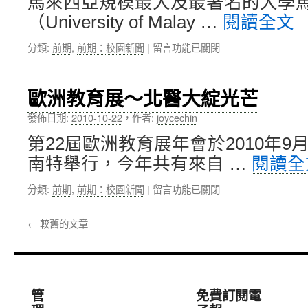
馬來西亞規模最大及最著名的大學
合
業
作
（University of Malay …
閱讀全文
學
協
院
定〉
在
分類:
前期
,
前期：校園新聞
|
留言功能已關閉
締
中
〈馬
結
來
姊
西
妹
歐洲教育展～北醫大綻光芒
亞
校〉
規
中
發佈日期:
2010-10-22
，
作者:
joycechin
模
第22屆歐洲教育展年會於2010年9月
最
大
南特舉行，今年共有來自 …
閱讀
的
馬
在
分類:
前期
,
前期：校園新聞
|
留言功能已關閉
來
〈歐
亞
洲
←
較舊的文章
大
教
學
育
與
展
北
～
醫
北
管
免費訂閱電
大
醫
簽