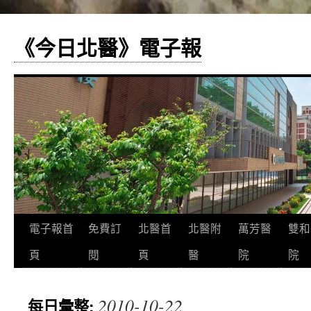
《今日北醫》電子報
跳
電子報首
免費訂
北醫首
北醫附
萬芳醫
雙和
至
頁
閱
頁
醫
院
院
主
2010-10-22
每日彙整:
要