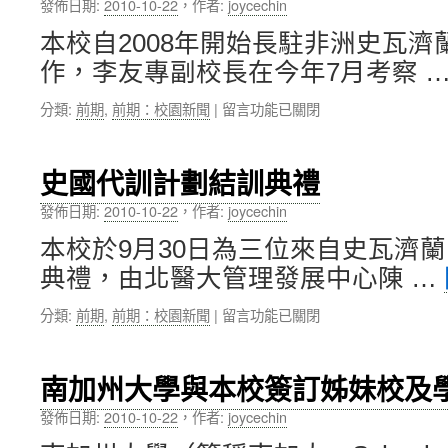
師
發佈日期:
2010-10-22
，
作者:
joycechin
士，
學
為
本校自2008年開始長駐非洲史瓦
術
臺
分
作，李友專副校長在今年7月考察 
灣
享：
第
GRP78
在
分類:
前期
,
前期：校園新聞
|
留言功能已關閉
一
的
〈本
位
表
校
獲
現
率
此
史國代訓計劃結訓典禮
量
團
殊
高
前
發佈日期:
2010-10-22
，
作者:
joycechin
榮
低，
往
者！〉
與
本校於9月30日為三位來自史瓦濟
史
中
最
瓦
典禮，由北醫大管理發展中心陳 …
近
濟
核
蘭
在
分類:
前期
,
前期：校園新聞
|
留言功能已關閉
准
進
〈史
使
行
國
用
醫
代
南加州大學與本校簽訂姊妹校及
於
療
訓
末
資
計
發佈日期:
2010-10-22
，
作者:
joycechin
期
訊
劃
肝
合