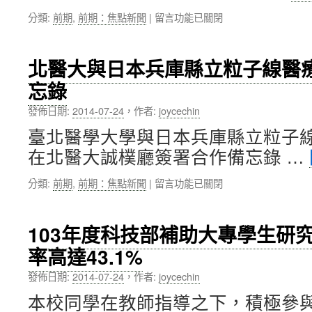
馬
醫
在
分類:
前期
,
前期：焦點新聞
|
留言功能已關閉
來
療
〈臺
西
擴
北
亞
及
醫
舉
長
北醫大與日本兵庫縣立粒子線醫
學
辦
期
忘錄
大
「案
慢
學
例
性
發佈日期:
2014-07-24
，
作者:
joycechin
103
分
照
年
享
護〉
臺北醫學大學與日本兵庫縣立粒子線
度
記
中
在北醫大誠樸廳簽署合作備忘錄 …
校
者
務
會
在
分類:
前期
,
前期：焦點新聞
|
留言功能已關閉
發
暨
〈北
展
健
醫
委
康
大
員
講
103年度科技部補助大專學生研
與
會
座」〉
率高達43.1%
日
議
中
本
暨
發佈日期:
2014-07-24
，
作者:
joycechin
兵
癌
庫
症
本校同學在教師指導之下，積極參
縣
轉