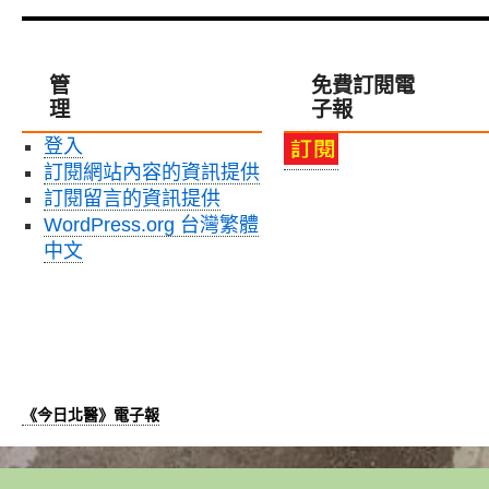
參
國
加
際
第
生
6
醫
管
免費訂閱電
屆
重
理
子報
AASP
大
與
盛
登入
第
會〉
訂閱網站內容的資訊提供
3
中
屆
訂閱留言的資訊提供
亞
WordPress.org 台灣繁體
洲
中文
藥
學
院
院
長
論
壇〉
《今日北醫》電子報
中