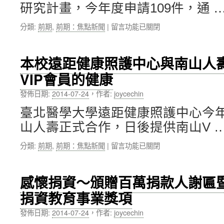
研究計畫，今年度申請109件，通 
立
譯
粒
研
在
分類:
前期
,
前期：焦點新聞
|
留言功能已關閉
子
究
〈103
線
中
年
醫
心
度
療
諮
本校遠距健康照護中心與南山人
科
中
詢
VIP會員的健康
技
心
委
部
簽
員
發佈日期:
2014-07-24
，
作者:
joycechin
補
署
會
助
合
議〉
臺北醫學大學遠距健康照護中心今
大
作
中
山人壽正式合作，日後提供南山V 
專
備
學
忘
在
分類:
前期
,
前期：焦點新聞
|
留言功能已關閉
生
錄〉
〈本
研
中
校
究
遠
計
感懷捐資～頒贈百萬捐款人謝匾
距
畫，
捐資教育事業獎項
健
北
康
醫
發佈日期:
2014-07-24
，
作者:
joycechin
照
大