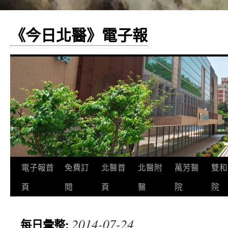
《今日北醫》電子報
跳
電子報首
免費訂
北醫首
北醫附
萬芳醫
雙和
至
頁
閱
頁
醫
院
院
主
2014-07-24
每日彙整:
要