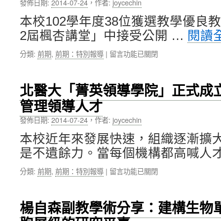
發佈日期:
2014-07-24
，
作者:
joycechin
共
育
同
部
本校102學年度38位獲選教學優良教
與
獎
2屆楓杏講堂」中接受公開 …
閱讀
舉
勵
辦
捐
在
分類:
前期
,
前期：特別報導
|
留言功能已關閉
「結
資
〈北
核
教
醫
病
育
大
及
事
北醫大「菁英領導學院」正式成
102
多
業
管理領導人才
學
重
獎
年
抗
項〉
發佈日期:
2014-07-24
，
作者:
joycechin
度
藥
中
38
性
本校近年來發展快速，組織逐漸擴
位
結
是不遺餘力。當每個機構都高喊人才
教
核
學
病
在
分類:
前期
,
前期：特別報導
|
留言功能已關閉
優
控
〈北
良
制
醫
教
和
大
師
個
楊自森副教學術分享：建構生物
「菁
獲
案
英
表