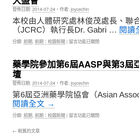
大盛會
子
技
以
發佈日期:
2014-07-24
，
作者:
joycechin
代
及
表
本校由人體研究處林俊茂處長、聯
單
團
一
（JCRC）執行長Dr. Gabri …
閱讀
與
細
西
胞
在
分類:
前期
,
前期：校園新聞
|
留言功能已關閉
安
層
〈北
培
級
醫
華
的
大
學
藥學院參加第6屆AASP與第3
研
赴
院
究
壇
美
蒞
平
參
校
發佈日期:
2014-07-24
，
作者:
joycechin
臺〉
加
參
中
2014
訪〉
第6屆亞洲藥學院協會（Asian Associati
年
中
閱讀全文
→
DIA
與
在
分類:
前期
,
前期：校園新聞
|
留言功能已關閉
BIO
〈藥
年
學
會
←
較舊的文章
院
兩