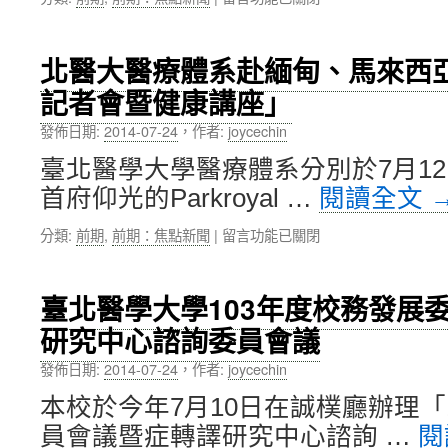
〈雙
展
和
特
醫
色
北醫大醫療體系赴緬甸、馬來西
院
醫
記者會暨健康講座」
6
療
週
與
發佈日期:
2014-07-24
，
作者:
joycechin
年
教
院
學、
臺北醫學大學醫療體系分別於7月12
慶
研
首府仰光的Parkroyal …
閱讀全文
暨
究〉
第
中
在
分類:
前期
,
前期：焦點新聞
|
留言功能已關閉
二
〈北
醫
醫
療
大
大
臺北醫學大學103年度校務發展
醫
樓
研究中心諮詢委員會議
療
啟
體
用，
發佈日期:
2014-07-24
，
作者:
joycechin
系
從
赴
急
本校於今年7月10日在誠樸廳辦理「
緬
重
員會議暨症轉譯研究中心諮詢 …
閱
甸、
症