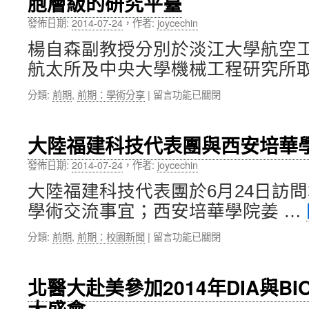
胞層級的研究平臺
管
領
揚，
理
發佈日期:
2014-07-24
，
作者:
joycechin
導
第
研
學
1
討
楊自森副教授分別於淡江大學航空
院」
屆
會」〉
航太所及中央大學機械工程研究所取
正
教
中
式
師
在
分類:
前期
,
前期：學術分享
|
留言功能已關閉
成
傑
〈楊
立，
出
自
傾
獎
森
力
得
大陸福建科技代表團與西安培華
副
培
主
教
育
發佈日期:
2014-07-24
，
作者:
joycechin
誕
學
內
生〉
大陸福建科技代表團於6月24日訪
術
部
中
分
管
學術交流事宜；西安培華學院姜 …
享：
理
建
領
在
分類:
前期
,
前期：校園新聞
|
留言功能已關閉
構
導
〈大
生
人
陸
物
才〉
福
北醫大赴美參加2014年DIA與B
單
中
建
分
科