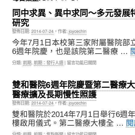
內
同中求異、異中求同～多元發展
研究
容
發佈日期:
2014-07-24
，
作者:
joycechin
今年7月1日本校第三家附屬醫院部
6週年院慶，也是該院第二醫療 …
在
分類:
前期
,
前期：發行人語
|
留言功能已關閉
〈同
中
求
雙和醫院6週年院慶暨第二醫療
異、
醫療擴及長期慢性照護
異
中
發佈日期:
2014-07-24
，
作者:
joycechin
求
同
雙和醫院於2014年7月1日舉行6
～
樓啟用儀式。第二醫療大樓全 …
閱
多
元
在
分類:
前期
,
前期：焦點新聞
|
留言功能已關閉
發