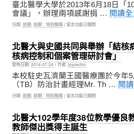
護
通
臺北醫學大學於2013年6月18日「1
中
過
會議」，辦理兩項感謝捐 …
閱讀
心
率
與
高
在
分類:
前期
,
前期：特別報導
|
留言功能已關閉
南
達
〈感
山
43.1%〉
懷
人
中
捐
壽
北醫大與史國共同與舉辦「結核
資
合
核病控制和個案管理研討會」
～
作，
頒
攜
發佈日期:
2014-07-24
，
作者:
joycechin
贈
手
百
照
本校駐史瓦濟蘭王國醫療團於今年5
萬
顧
（TB）防治計畫經理Mr. Th …
閱
捐
VIP
款
會
在
分類:
前期
,
前期：特別報導
|
留言功能已關閉
人
員
〈北
謝
的
醫
匾
健
大
暨
康〉
北醫大102學年度38位教學優良
與
轉
中
教師傑出獎得主誕生
史
頒
國
教