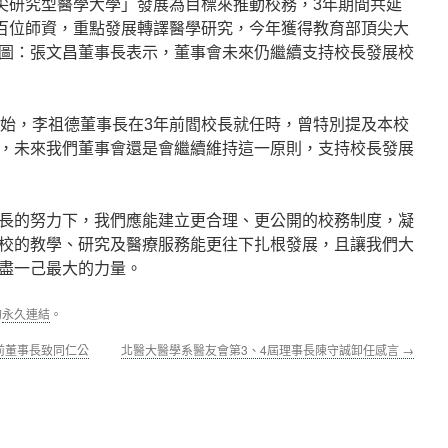
尖研究型醫學大學」發展為目標來推動校務，3年期間共延
百位師資，重點發展轉譯醫學研究，今年獲得教育部頂尖大
圖：張文昌董事長表示，董事會未來仍繼續支持校長發展校
開始，李祖德董事長在3年前閻校長就任時，曾特別提及本校
，未來我們董事會還是會繼續維持這一原則，支持校長發展
長的努力下，我們應能建立更合理、更公開的校務制度，凝
校的教學、研究及醫療服務能更往下扎根發展，且讓我們大
盡一己最大的力量。
的
永久連結
。
前董事長致同仁公
北醫大醫學系醫友會第3、4屆理事長陳守誠卸任感言
→