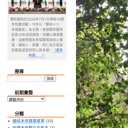
雙和醫院於2026年7月1日舉辦18週
年院慶活動，今年以「雙和十八．
幸福醫家」為主題，象徵雙和醫院
走過18年成長歷程，持續以專業醫
療、溫暖照護及幸福職場為核心價
值，讓病人、家屬、同仁及社區居
民都能感受到安心與幸福。
（更多
內容……）
搜尋
前期彙整
前
期
分類
彙
整
鏈結未來健康產業
(10)
創建未來數位生態系
(2)