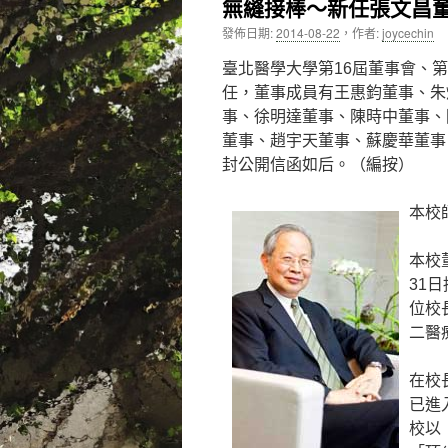
無縫接棒～新任張文昌
內
發佈日期:
2014-08-22
，
作者:
joycechin
容
臺北醫學大學第16屆董事會、第
任，董事成員有王惠鈞董事、朱
事、徐明達董事、陳時中董事、
董事、趙宇天董事、蘇慶華董事
封公開信函如后。（編按）
本校
本校
31
位校
二醫
在校
已進
校以