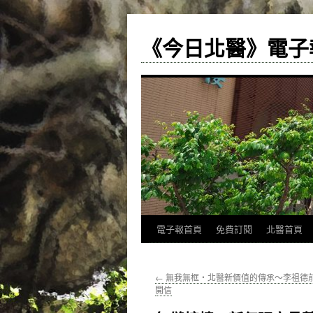
《今日北醫》電子
跳
電子報首頁
免費訂閱
北醫首頁
至
←
無我無框‧北醫新價值的傳承～李祖德
主
開信
要