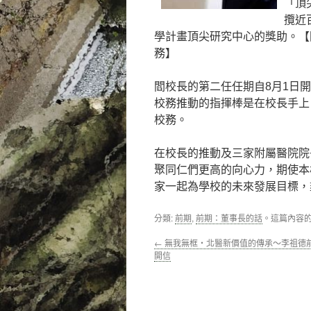
「頂
攬近
學計畫頂尖研究中心的獎助。【
務】
閻校長的第二任任期自8月1日
校務推動的指揮棒是在校長手上
校務。
在校長的推動及三家附屬醫院院
聚同仁們更高的向心力，期使本
家一起為學校的未來發展目標，
分類:
前期
,
前期：董事長的話
。這篇內容
←
無我無框‧北醫新價值的傳承～李祖德
開信