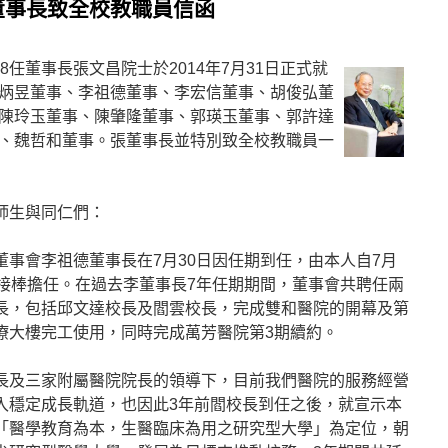
董事長致全校教職員信函
8任董事長張文昌院士於2014年7月31日正式就
炳昱董事、李祖德董事、李宏信董事、胡俊弘董
陳玲玉董事、陳肇隆董事、郭瑛玉董事、郭許達
、魏哲和董事。張董事長並特別致全校教職員一
師生與同仁們：
董事會李祖德董事長在7月30日因任期到任，由本人自7月
日接棒擔任。在過去李董事長7年任期期間，董事會共聘任兩
長，包括邱文達校長及閻雲校長，完成雙和醫院的開幕及第
療大樓完工使用，同時完成萬芳醫院第3期續約。
長及三家附屬醫院院長的領導下，目前我們醫院的服務經營
入穩定成長軌道，也因此3年前閻校長到任之後，就宣示本
「醫學教育為本，生醫臨床為用之研究型大學」為定位，朝