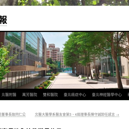
報
北醫附醫
萬芳醫院
雙和醫院
臺北癌症中心
臺北神經醫學中心
前董事長致同仁公
北醫大醫學系醫友會第3、4屆理事長陳守誠卸任感言
→