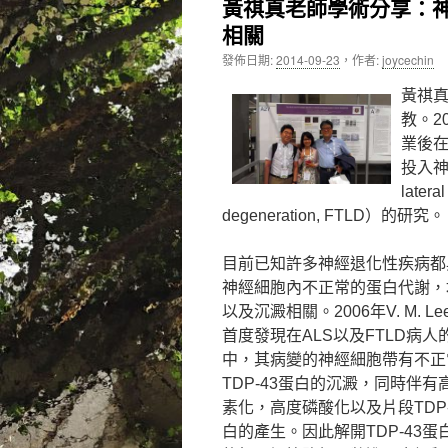
黃祺真老師學術分享：
相關
內
發佈日期:
2014-09-23
，
作者:
joycechin
容
黃祺真
教。2
業後
投入神
later
degeneration, FTLD）的研
目前已知許多神經退化性疾病都
神經細胞內不正常的蛋白代謝，
以及沉澱相關。2006年V. M. L
首度發現在ALS以及FTLD病人
中，其病變的神經細胞帶有不正
TDP-43蛋白的沉澱，同時伴有
素化，高度磷酸化以及片段TDP-
白的產生。因此解開TDP-43蛋