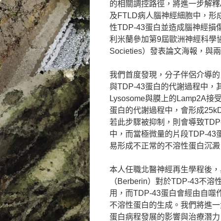
的相關調控路徑，將進一步解釋A
及FTLD病人腦神經細胞中，形
性TDP-43蛋白並造成腦神經
利米蘭參加第9屆歐洲神經科學協會聯盟（FE
Societies）發表論文海報
我們首度發現，分子伴侶介導的自噬路徑（c
與TDP-43蛋白的代謝過程中，
Lysosome與膜上的Lamp2A
蛋白的代謝過程中，會形成25k
若此步驟被抑制，則會導致TDP
中，而當極微量的片段TDP-4
易形成不正常的不溶性蛋白沉澱，導致神
本人任職北醫神經再生學程後，
（Berberin）對於TDP-
用，而TDP-43蛋白會經由自噬作
不溶性蛋白的生成。我們將進一步
蛋白病程發展的影響與治療潛力