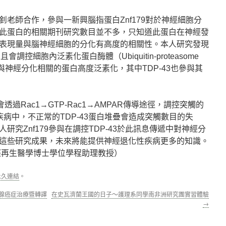
老師合作，參與一新興腦指蛋白Znf179對於神經細胞分
此蛋白的相關期刊研究數目並不多，只知道此蛋白在神經發
表現量與腦神經細胞的分化有高度的相關性。本人研究發現
且會調控細胞內泛素化蛋白酶體（Ubiquitin-proteasome
多與神經分化相關的蛋白高度泛素化，其中TDP-43也參與其
會透過Rac1→GTP-Rac1→AMPAR傳導途徑，調控突觸的
疾病中，不正常的TDP-43蛋白堆疊會造成突觸數目的失
究Znf179參與在調控TDP-43於此訊息傳遞中對神經分
這些研究成果，未來將能提供神經退化性疾病更多的知識。
經再生醫學博士學位學程助理教授）
永久連結
。
列腺癌症治療暨轉譯
在史瓦濟蘭王國的日子～護理系同學南非洲研究團實習體驗
→