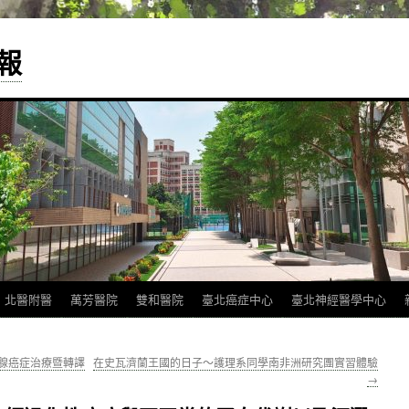
報
北醫附醫
萬芳醫院
雙和醫院
臺北癌症中心
臺北神經醫學中心
列腺癌症治療暨轉譯
在史瓦濟蘭王國的日子～護理系同學南非洲研究團實習體驗
→