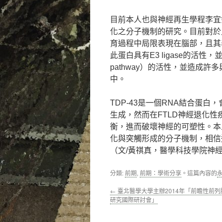
目前本人也與神經再生學程李宜釗
化之分子機制的研究。目前對於
育過程中局限表現在腦部，且其
此蛋白具有E3 ligase的活性，並
pathway）的活性，並造成許
中。
TDP-43是一個RNA結合蛋白，
生成，然而在FTLD神經退化性
衡，進而破壞神經的可塑性。本人研
化與突觸形成的分子機制，相信
（文/黃祺真，醫學科技學院神
分類:
前期
,
前期：學術分享
。這篇內容的
←
臺北醫學大學主辦2014年「前瞻性前
研究國際研討會」