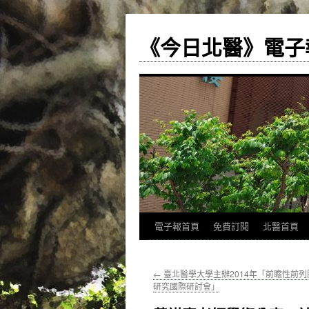
《今日北醫》電子
跳
電子報首頁
免費訂閱
北醫首頁
至
←
臺北醫學大學主辦2014年「前瞻性前
主
研究國際研討會」
要