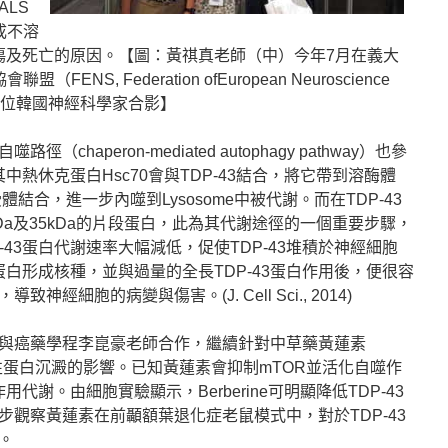
LS
成不溶
損傷及死亡的原因。【圖：黃祺真老師（中）今年7月在義大
NS, Federation ofEuropean Neuroscience
，與兩位韓國神經科學家合影】
haperon-mediated autophagy pathway）也參
其中熱休克蛋白Hsc70會與TDP-43結合，將它帶到溶酶體
接受體結合，進一步內噬到Lysosome中被代謝。而在TDP-43
Da及35kDa的片段蛋白，此為其代謝途徑的一個重要步驟，
-43蛋白代謝速率大幅減低，促使TDP-43堆積於神經細胞
3蛋白形成核種，並與過量的全長TDP-43蛋白作用後，便很容
經細胞的病變與傷害。(J. Cell Sci., 2014)
與癌藥學程李崑豪老師合作，繼續針對中草藥黃蓮素
43不溶性蛋白沉澱的影響。已知黃蓮素會抑制mTOR並活化自噬作
用代謝。由細胞實驗顯示，Berberine可明顯降低TDP-43
觀察黃蓮素在前顳額葉退化症老鼠模式中，對於TDP-43
。