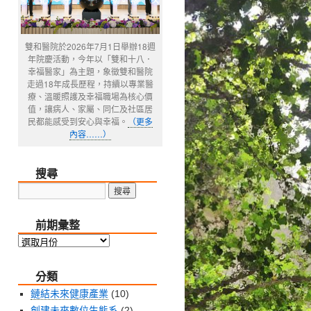
雙和醫院於2026年7月1日舉辦18週
年院慶活動，今年以「雙和十八．
幸福醫家」為主題，象徵雙和醫院
走過18年成長歷程，持續以專業醫
療、溫暖照護及幸福職場為核心價
值，讓病人、家屬、同仁及社區居
民都能感受到安心與幸福。
（更多
內容……）
搜尋
前期彙整
前
期
分類
彙
整
鏈結未來健康產業
(10)
創建未來數位生態系
(2)