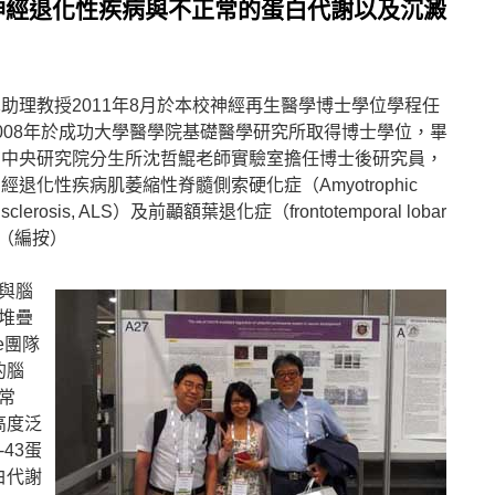
神經退化性疾病與不正常的蛋白代謝以及沉澱
助理教授2011年8月於本校神經再生醫學博士學位學程任
008年於成功大學醫學院基礎醫學研究所取得博士學位，畢
在中央研究院分生所沈哲鯤老師實驗室擔任博士後研究員，
經退化性疾病肌萎縮性脊髓側索硬化症（Amyotrophic
al sclerosis, ALS）及前顳額葉退化症（frontotemporal lobar
究。（編按）
與腦
堆疊
ee團隊
的腦
常
高度泛
43蛋
白代謝