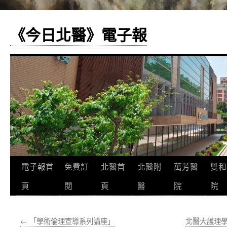
《今日北醫》電子報
跳
電子報首
免費訂
北醫首
北醫附
萬芳醫
雙和
至
頁
閱
頁
醫
院
院
主
←
「學術倫理宣導系列講座」
北醫大護理學
要