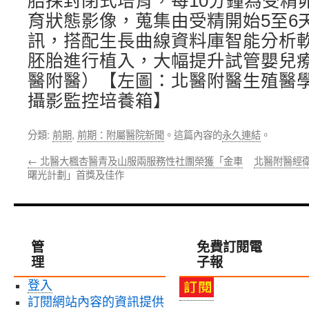
胎採封閉式培育，每10分鐘為受精
育狀態影像，蒐集由受精開始5至6
訊，搭配生長曲線資料庫智能分析
胚胎進行植入，大幅提升試管嬰兒療
醫附醫）【左圖：北醫附醫生殖醫
攝影監控培養箱】
分類:
前期
,
前期：附屬醫院新聞
。這篇內容的
永久連結
。
←
北醫大楓杏醫青及山服兩服務性社團榮獲「金車
北醫附醫經
曙光計劃」首獎及佳作
管
免費訂閱電
理
子報
登入
訂閱網站內容的資訊提供