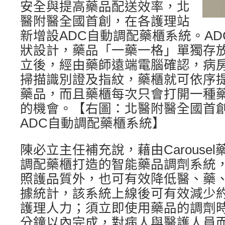
安全與提高藥品配送效率，北
醫附醫全國首創，在各護理站
新增設ADC自動調配藥櫃系統。A
狀設計，藥品「一藥一格」單獨存
立後，經由藥師遠端電腦確認，病房
掃描識別證及指紋，藥櫃就可依序
藥品，而且藥櫃每次只會打開一種
的機會。【右圖：北醫附醫全國首
ADC自動調配藥櫃系統】
陳必立主任補充說，藉由Carouse
調配藥櫃打造的智能藥品調劑系統
照護品質外，也可有效降低醫、藥
據統計，該系統上線後可有效減少約4
護理人力；須立即使用藥品的調劑時
分鐘以內完成，對病人與醫護人員