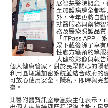
展智慧醫院概念，
至加護病房全都導
外，今年更將自動
就醫服務與藥物智
務及醫療照護品質
「iTPass AP
眾下載後除了享有
性處方箋預約等服
人健檢影像與報告
個人健康管家。對於民眾關心的隱私問題
利用區塊鏈加密系統並結合政府的
可放心使用安全、隱私、即時與完
臺。
北醫附醫資訊室康嵐媖主任表示，iTP
出個人疫苗接種歷程記錄功能，民