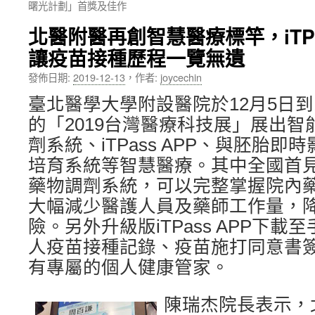
曙光計劃」首獎及佳作
內
北醫附醫再創智慧醫療標竿，iTPa
容
讓疫苗接種歷程一覽無遺
發佈日期:
2019-12-13
，
作者:
joycechin
臺北醫學大學附設醫院於12月5日到
的「2019台灣醫療科技展」展出智
劑系統、iTPass APP、與胚胎即
培育系統等智慧醫療。其中全國首
藥物調劑系統，可以完整掌握院內
大幅減少醫護人員及藥師工作量，
險。另外升級版iTPass APP下
人疫苗接種記錄、疫苗施打同意書
有專屬的個人健康管家。
陳瑞杰院長表示，