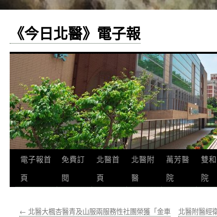
《今日北醫》電子報
跳
電子報首
免費訂
北醫首
北醫附
萬芳醫
雙和
至
頁
閱
頁
醫
院
院
主
←
北醫大楓杏醫青及山服兩服務性社團榮獲「金車
北醫附醫經
要