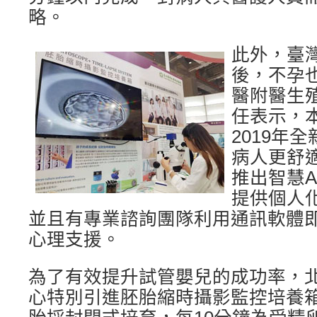
略。
此外，臺
後，不孕
醫附醫生
任表示，
2019年
病人更舒
推出智慧A
提供個人
並且有專業諮詢團隊利用通訊軟體
心理支援。
為了有效提升試管嬰兒的成功率，
心特別引進胚胎縮時攝影監控培養