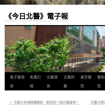
《今日北醫》電子報
跳
電子報首
免費訂
北醫首
北醫附
萬芳醫
雙和
至
頁
閱
頁
醫
院
院
主
←
北醫大幸福機構啟航，歡迎您一起共襄盛舉！
北醫大傑
要