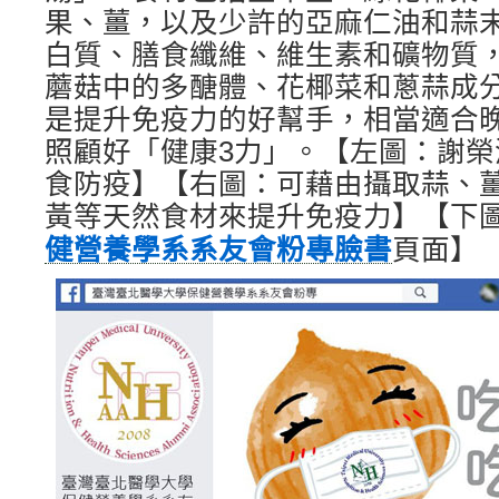
果、薑，以及少許的亞麻仁油和蒜
白質、膳食纖維、維生素和礦物質
蘑菇中的多醣體、花椰菜和蔥蒜成
是提升免疫力的好幫手，相當適合
照顧好「健康3力」。【左圖：謝
食防疫】【右圖：可藉由攝取蒜、
黃等天然食材來提升免疫力】【下
健營養學系系友會粉專臉書
頁面】