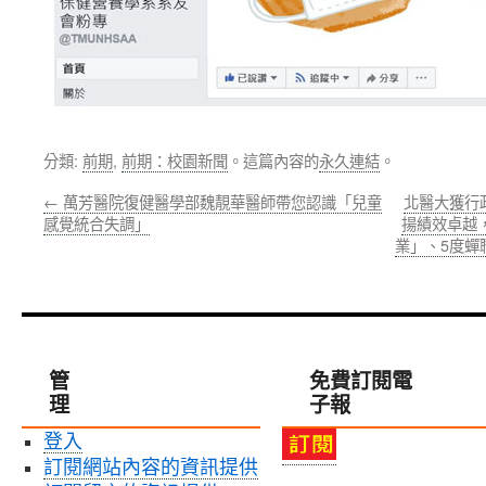
分類:
前期
,
前期：校園新聞
。這篇內容的
永久連結
。
←
萬芳醫院復健醫學部魏靚華醫師帶您認識「兒童
北醫大獲行
感覺統合失調」
揚績效卓越
業」、5度蟬
管
免費訂閱電
理
子報
登入
訂閱網站內容的資訊提供