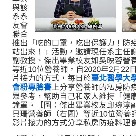
與該
系系
友會
聯合
推出「吃的口罩，吃出保護力！防
站出來！」活動，邀請現任系主任
副教授、傑出畢業校友如吳映蓉營
等近10位營養師，自2020年2月2
片接力的方式，每日於
臺北醫學大
會粉專臉書
上分享營養師的私房防
眾參考，幫助自己和家人維持「健
鐘罩。【圖：傑出畢業校友邱琬淳
貝珊營養師（右圖）等近10位營養
影片接力的方式分享私房防疫料理