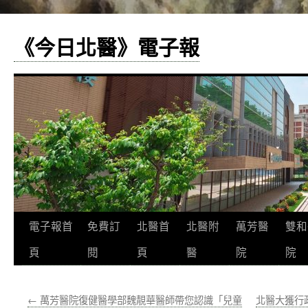
《今日北醫》電子報
跳
電子報首
免費訂
北醫首
北醫附
萬芳醫
雙和
至
頁
閱
頁
醫
院
院
主
←
萬芳醫院復健醫學部魏靚華醫師帶您認識「兒童
北醫大獲行
要