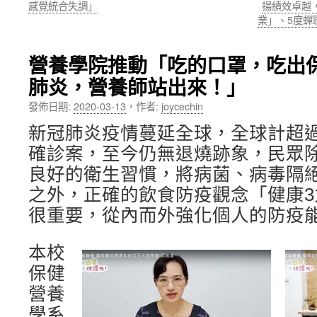
感覺統合失調」
揚績效卓越
業」、5度蟬
內
容
營養學院推動「吃的口罩，吃出
肺炎，營養師站出來！」
發佈日期:
2020-03-13
，
作者:
joycechin
新冠肺炎疫情蔓延全球，全球計超過
確診案，至今仍無退燒跡象，民眾
良好的衛生習慣，將病菌、病毒隔
之外，正確的飲食防疫觀念「健康3
很重要，從內而外強化個人的防疫
本校
保健
營養
學系