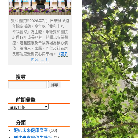
雙和醫院於2026年7月1日舉辦18週
年院慶活動，今年以「雙和十八．
幸福醫家」為主題，象徵雙和醫院
走過18年成長歷程，持續以專業醫
療、溫暖照護及幸福職場為核心價
值，讓病人、家屬、同仁及社區居
民都能感受到安心與幸福。
（更多
內容……）
搜尋
前期彙整
前
期
分類
彙
整
鏈結未來健康產業
(10)
創建未來數位生態系
(2)