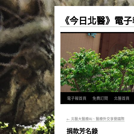
《今日北醫》電子
跳
電子報首頁
免費訂閱
北醫首頁
至
←
北醫大醫療AI、醫療外交享譽國際
主
捐款芳名錄
要