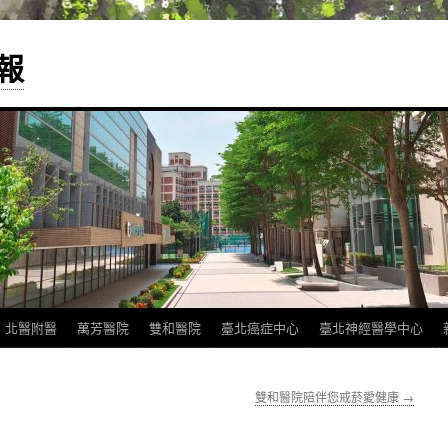
報
北醫附醫
萬芳醫院
雙和醫院
臺北癌症中心
臺北神經醫學中心
雙和醫院陪伴您戒菸愛健康
→