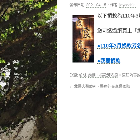
發佈日期:
2021-04-15
，
作者:
joycechin
內
以下捐款為110年
容
您可透過網頁上「
●110年3月捐款芳
●我要捐款
分類:
前期
,
前期：捐款芳名錄
。這篇內容
←
北醫大醫療AI、醫療外交享譽國際