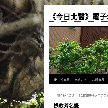
《今日北醫》電子
跳
電子報首頁
免費訂閱
北醫首頁
至
←
整合校院資源，打造國際級全方位癌症
主
捐款芳名錄
要