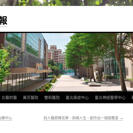
報
北醫附醫
萬芳醫院
雙和醫院
臺北癌症中心
臺北神經醫學中心
治療中心
詩人醫師陳克華，斜槓人生，創作出一個個驚喜
→