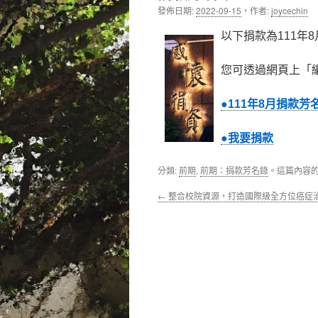
發佈日期:
2022-09-15
，
作者:
joycechin
內
以下捐款為111年
容
您可透過網頁上「
●111年8月捐款芳
●我要捐款
分類:
前期
,
前期：捐款芳名錄
。這篇內容
←
整合校院資源，打造國際級全方位癌症