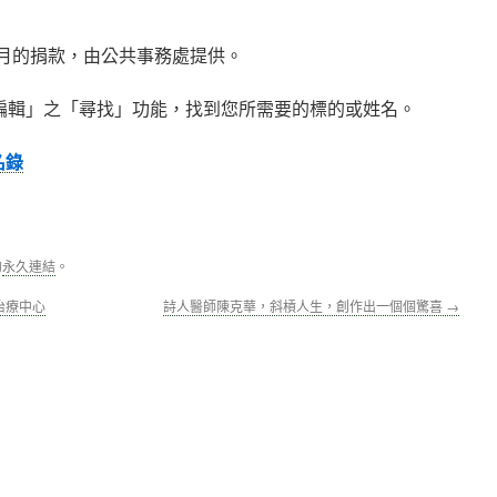
8月的捐款，由公共事務處提供。
編輯」之「尋找」功能，找到您所需要的標的或姓名。
名錄
的
永久連結
。
治療中心
詩人醫師陳克華，斜槓人生，創作出一個個驚喜
→