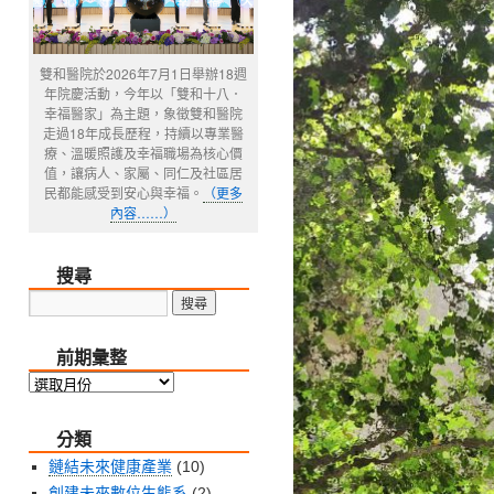
雙和醫院於2026年7月1日舉辦18週
年院慶活動，今年以「雙和十八．
幸福醫家」為主題，象徵雙和醫院
走過18年成長歷程，持續以專業醫
療、溫暖照護及幸福職場為核心價
值，讓病人、家屬、同仁及社區居
民都能感受到安心與幸福。
（更多
內容……）
搜尋
前期彙整
前
期
分類
彙
整
鏈結未來健康產業
(10)
創建未來數位生態系
(2)