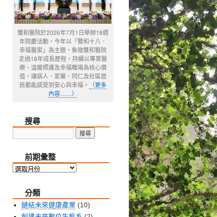
雙和醫院於2026年7月1日舉辦18週
年院慶活動，今年以「雙和十八．
幸福醫家」為主題，象徵雙和醫院
走過18年成長歷程，持續以專業醫
療、溫暖照護及幸福職場為核心價
值，讓病人、家屬、同仁及社區居
民都能感受到安心與幸福。
（更多
內容……）
搜尋
前期彙整
前
期
分類
彙
整
鏈結未來健康產業
(10)
創建未來數位生態系
(2)