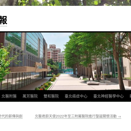
報
北醫附醫
萬芳醫院
雙和醫院
臺北癌症中心
臺北神經醫學中心
世代的薪傳與創
北醫君蔚天使2022年至三附屬醫院進行聖誕關懷活動
→