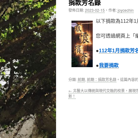
捐款芳名錄
內
發佈日期:
2023-02-15
，
作者:
joycechin
容
以下捐款為112年
您可透過網頁上「
●
112年1月捐款芳
●
我要捐款
分類:
前期
,
前期：捐款芳名錄
。這篇內容
←
北醫大以傳統與現代交融的校景，展現
新！