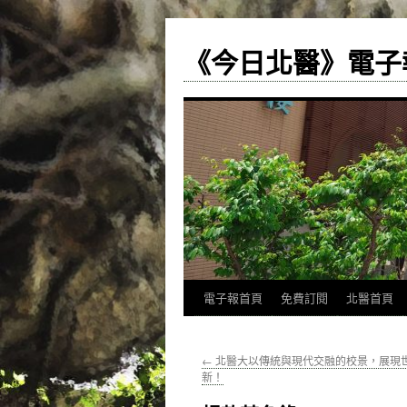
《今日北醫》電子
跳
電子報首頁
免費訂閱
北醫首頁
至
←
北醫大以傳統與現代交融的校景，展現
主
新！
要