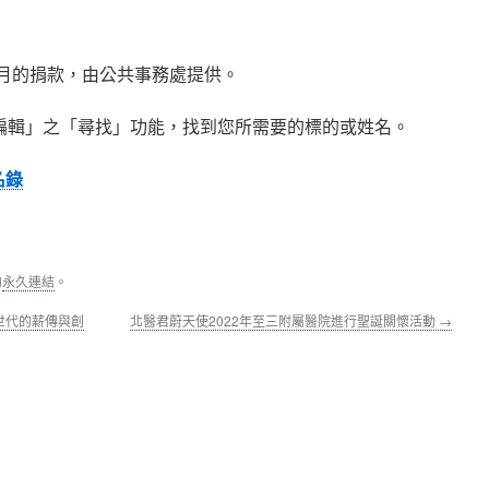
1月的捐款，由公共事務處提供。
編輯」之「尋找」功能，找到您所需要的標的或姓名。
名錄
的
永久連結
。
世代的薪傳與創
北醫君蔚天使2022年至三附屬醫院進行聖誕關懷活動
→