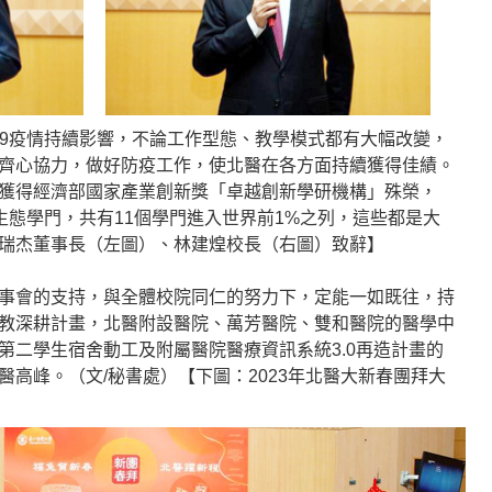
-19疫情持續影響，不論工作型態、教學模式都有大幅改變，
齊心協力，做好防疫工作，使北醫在各方面持續獲得佳績。
獲得經濟部國家產業創新獎「卓越創新學研機構」殊榮，
生態學門，共有11個學門進入世界前1%之列，這些都是大
瑞杰董事長（左圖）、林建煌校長（右圖）致辭】
事會的支持，與全體校院同仁的努力下，定能一如既往，持
教深耕計畫，北醫附設醫院、萬芳醫院、雙和醫院的醫學中
第二學生宿舍動工及附屬醫院醫療資訊系統3.0再造計畫的
高峰。（文/秘書處）【下圖：2023年北醫大新春團拜大