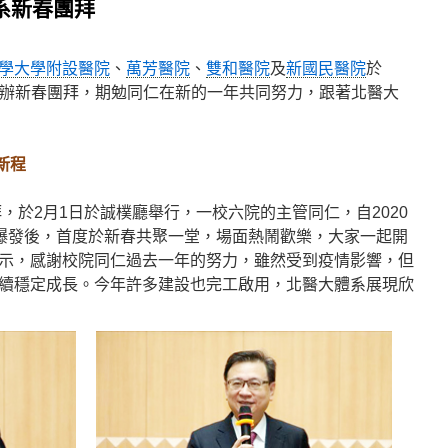
體系新春團拜
學大學附設醫院
、
萬芳醫院
、
雙和醫院
及
新國民醫院
於
陸續舉辦新春團拜，期勉同仁在新的一年共同努力，跟著北醫大
新程
拜，於2月1日於誠樸廳舉行，一校六院的主管同仁，自2020
疫情爆發後，首度於新春共聚一堂，場面熱鬧歡樂，大家一起開
示，感謝校院同仁過去一年的努力，雖然受到疫情影響，但
續穩定成長。今年許多建設也完工啟用，北醫大體系展現欣