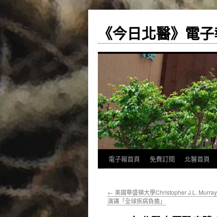
《今日北醫》電子
跳
電子報首頁
免費訂閱
北醫首頁
至
←
美國華盛頓大學Christopher J.L. Mu
主
演講「全球疾病負擔」
要