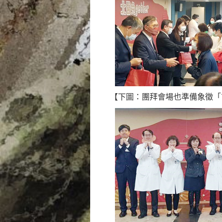
【下圖：團拜會場也準備象徵「