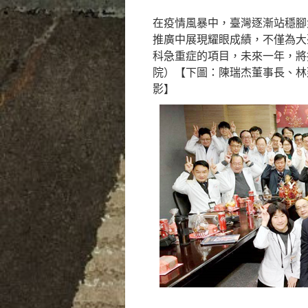
在疫情風暴中，臺灣逐漸站穩腳
推廣中展現耀眼成績，不僅為大
科急重症的項目，未來一年，將
院）【下圖：陳瑞杰董事長、林
影】