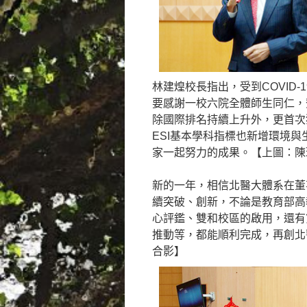
林建煌校長指出，受到COVID
要感謝一校六院全體師生同仁，
除國際排名持續上升外，更首次
ESI基本學科指標也新增環境與
家一起努力的成果。【上圖：陳
新的一年，相信北醫大體系在董
續突破、創新，不論是教育部高
心評鑑、雙和校區的啟用，還有
推動等，都能順利完成，再創北醫
合影】