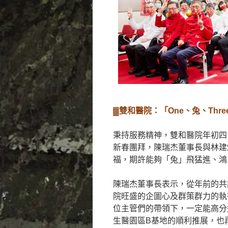
▓雙和醫院：「One、兔、Thr
秉持服務精神，雙和醫院年初四（
新春團拜，陳瑞杰董事長與林建
福，期許能夠「兔」飛猛進、鴻
陳瑞杰董事長表示，從年前的共
院旺盛的企圖心及群策群力的執
位主管們的帶領下，一定能高分
生醫園區B基地的順利推展，也