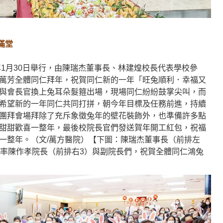
滿堂
年1月30日舉行，由陳瑞杰董事長、林建煌校長代表學校參
萬芳全體同仁拜年，祝賀同仁新的一年「旺兔順利．幸福又
與會長官換上兔耳朵髮箍出場，現場同仁紛紛鼓掌尖叫，而
希望新的一年同仁共同打拼，朝今年目標及任務前進，持續
團拜會場拜除了充斥象徵兔年的壁花裝飾外，也準備許多點
甜甜歡喜一整年，最後校院長官們發送賀年開工紅包，祝福
一整年。（文/萬方醫院）【下圖：陳瑞杰董事長（前排左
，率陳作孝院長（前排右3）與副院長們，祝賀全體同仁鴻兔