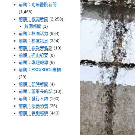
前期：附屬醫院新聞
(1,468)
前期：校園新聞
(2,250)
校園新聞
(1)
前期：校園活力
(634)
前期：校友訊息
(324)
前期：捐款芳名錄
(19)
前期：拇山紀要
(8)
前期：專題報導
(6)
前期：ESG/SDGs專欄
(29)
前期：即時新聞
(4)
前期：董事長的話
(13)
前期：發行人語
(190)
前期：活動預告
(36)
前期：特別報導
(440)