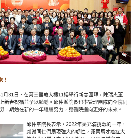
來！
年1月31日，在第三醫療大樓11樓舉行新春團拜，陳瑞杰董
上新春祝福並予以勉勵。邱仲峯院長也率管理團隊向全院同
勞，期勉在新的一年繼續努力，讓醫院邁向更好的未來。
邱仲峯院長表示，2022年是充滿挑戰的一年，
感謝同仁們展現強大的韌性，讓蔡萬才癌症大