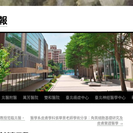
報
北醫附醫
萬芳醫院
雙和醫院
臺北癌症中心
臺北神經醫學中心
rray教授蒞臨北醫，
醫學系皮膚學科張華景老師學術分享：角質細胞基礎研究及
皮膚實證醫學
→