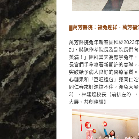
▓萬芳醫院：福兔迎祥．萬芳福
萬芳醫院兔年新春團拜於2023
加，與陳作孝院長及副院長們向
美滿！」團拜當天為應景兔年，
長官們手拿寫著新期許的春聯，
突破給予病人良好的醫療品質。
心糖果和「巨旺禮包」讓同仁吃
同仁春來好運擋不住，鴻兔大展
3）、林建煌校長（前排左2）
大展、共創佳績】