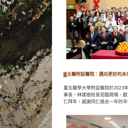
▓北醫附設醫院：邁向更好的未
臺北醫學大學附設醫院於2023
事長、林建煌校長蒞臨現場，獻
仁拜年，感謝同仁過去一年的辛