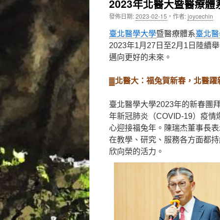
2023年北醫大暨醫療
內
發佈日期:
2023-02-15
，
作者:
joycechin
容
臺北醫學大學
暨醫療體系
臺北醫
2023年1月27日至2月1日
邁向更好的未來。
▓北醫大：福兔賀新春，北醫躍
臺北醫學大學2023年的新春團
年新冠肺炎（COVID-19）
心迎接福兔年。陳瑞杰董事長表
在教學、研究、服務各方面都持
欣向榮的活力。