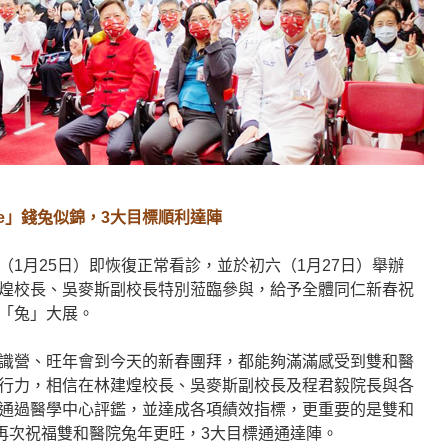
ee」錢兔似錦，3大目標順利達陣
1月25日）即恢復正常看診，並於初六（1月27日）舉辦
煌校長、吳麥斯副校長特別蒞臨參與，給予全體同仁新春祝
「兔」大展。
識營、旺年會到今天的新春團拜，都能夠滿滿感受到雙和醫
行力，相信在林建煌校長、吳麥斯副校長及程君毅院長與各
通過醫學中心評鑑，並達成各項績效指標，更重要的是雙和
再次祝福雙和醫院兔年更旺，3大目標通通達陣。