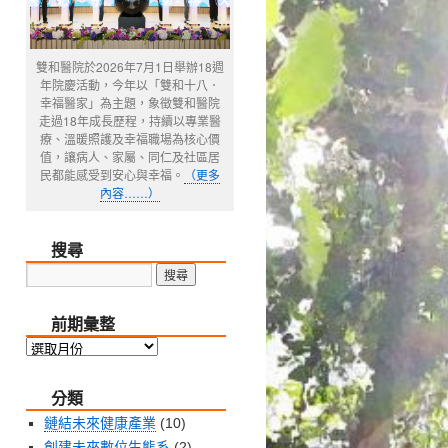
雙和醫院於2026年7月1日舉辦18週
年院慶活動，今年以「雙和十八．
幸福醫家」為主題，象徵雙和醫院
走過18年成長歷程，持續以專業醫
療、溫暖照護及幸福職場為核心價
值，讓病人、家屬、同仁及社區居
民都能感受到安心與幸福。
（更多
內容……）
搜尋
前期彙整
前
期
分類
彙
整
鏈結未來健康產業
(10)
創建未來數位生態系
(2)