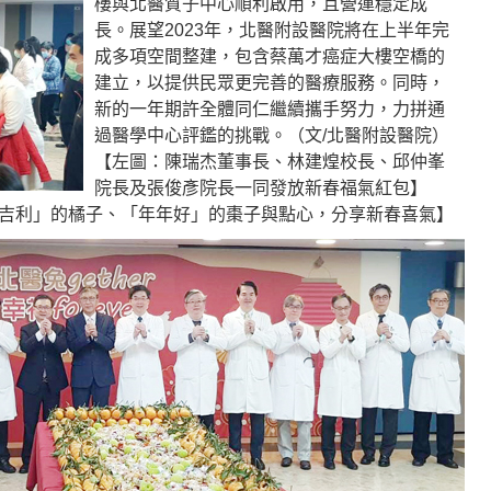
樓與北醫質子中心順利啟用，且營運穩定成
長。展望2023年，北醫附設醫院將在上半年完
成多項空間整建，包含蔡萬才癌症大樓空橋的
建立，以提供民眾更完善的醫療服務。同時，
新的一年期許全體同仁繼續攜手努力，力拼通
過醫學中心評鑑的挑戰。（文/北醫附設醫院）
【左圖：陳瑞杰董事長、林建煌校長、邱仲峯
院長及張俊彥院長一同發放新春福氣紅包】
吉利」的橘子、「年年好」的棗子與點心，分享新春喜氣】