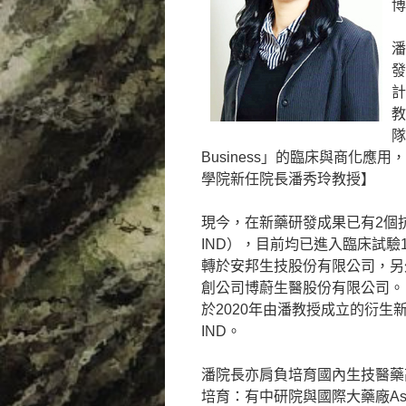
博
潘
發
計
教
隊
Business」的臨床與商化
學院新任院長潘秀玲教授】
現今，在新藥研發成果已有2個抗癌新藥取
IND），目前均已進入臨床試驗1、
轉於安邦生技股份有限公司，另外IT
創公司博蔚生醫股份有限公司。目
於2020年由潘教授成立的衍生
IND。
潘院長亦肩負培育國內生技醫藥
培育：有中研院與國際大藥廠AstraZen