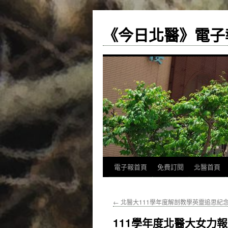
《今日北醫》電子
跳
電子報首頁
免費訂閱
北醫首頁
至
←
北醫大111學年度解剖教學英靈追思紀
主
111學年度北醫大女力
要