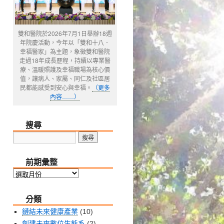
雙和醫院於2026年7月1日舉辦18週
年院慶活動，今年以「雙和十八．
幸福醫家」為主題，象徵雙和醫院
走過18年成長歷程，持續以專業醫
療、溫暖照護及幸福職場為核心價
值，讓病人、家屬、同仁及社區居
民都能感受到安心與幸福。
（更多
內容……）
搜尋
前期彙整
前
期
分類
彙
整
鏈結未來健康產業
(10)
創建未來數位生態系
(2)