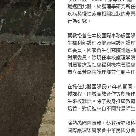
職返回北醫，於護理學研究所任
疾病與慢性疼痛相關症狀的非藥
行為研究。
蔡教授曾任本校國際事務處國際
生福利部護理及健康照護司護理
鑑委員、國家衛生研究院論壇-
對策委員。除現任本校護理學院
附屬醫療及社會福利機構管理會
市立萬芳醫院護理部兼任副主任
在擔任北醫國際長6.5年的期
授課程、區域高教合作等創新作
生來校就讀。除了投身推廣教育
培養，對促進來自不同背景師生
除熟悉國際事務，蔡教授亦積極
國際護理榮譽學會中華民國分會（The Hono