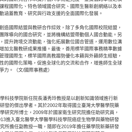
課程國際化、特色領域國合研究、國際生醫新創網絡以及本
動涵蓋教育、研究與行政支援的全面國際化發展。
創造國際結盟與教研合作綜效，除了多角化國際校院結盟，
團隊導向的國合研究，並將機構結盟帶動個人國合動能。另
，提升跨境交流動能，強化拓展數位國合管道，運用數位溝
增加北醫教研成果推播。最後，善用標竿國際事務精準數據
管理國際生，標竿國際高教趨勢優化本籍與外籍師生經驗，
性的國際化策略，促進全球化的交流和合作，增進師生全球
爭力。（文/國際事務處）
學科技學院新任院長潘秀玲教授是以創新知識領域進行新
研發的傑出學者。其於2002年取得國立臺灣大學醫學院藥
學研究所博士，2009年於國家衛生研究院擔任助研究員，
013進入臺北醫學大學醫學科技學院癌症生物學與藥物研發
究所擔任副教授一職，隨即在2019年擔任藥學院新藥研發