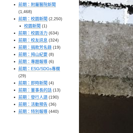
前期：附屬醫院新聞
(1,468)
前期：校園新聞
(2,250)
校園新聞
(1)
前期：校園活力
(634)
前期：校友訊息
(324)
前期：捐款芳名錄
(19)
前期：拇山紀要
(8)
前期：專題報導
(6)
前期：ESG/SDGs專欄
(29)
前期：即時新聞
(4)
前期：董事長的話
(13)
前期：發行人語
(190)
前期：活動預告
(36)
前期：特別報導
(440)