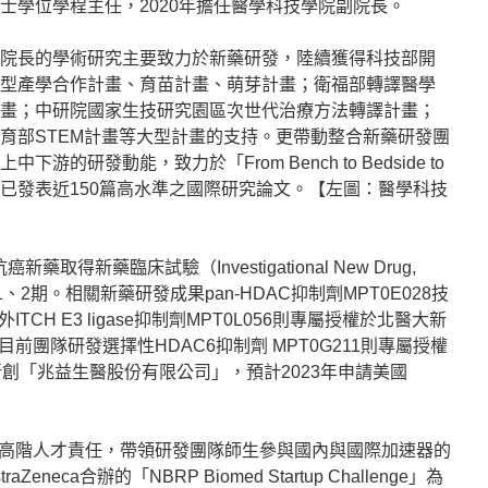
士學位學程主任，2020年擔任醫學科技學院副院長。
院長的學術研究主要致力於新藥研發，陸續獲得科技部開
型產學合作計畫、育苗計畫、萌芽計畫；衛福部轉譯醫學
畫；中研院國家生技研究園區次世代治療方法轉譯計畫；
育部STEM計畫等大型計畫的支持。更帶動整合新藥研發團
上中下游的研發動能，致力於「From Bench to Bedside to
應用，已發表近150篇高水準之國際研究論文。【左圖：醫學科技
得新藥臨床試驗（Investigational New Drug,
2期。相關新藥研發成果pan-HDAC抑制劑MPT0E028技
CH E3 ligase抑制劑MPT0L056則專屬授權於北醫大新
前團隊研發選擇性HDAC6抑制劑 MPT0G211則專屬授權
新創「兆益生醫股份有限公司」，預計2023年申請美國
高階人才責任，帶領研發團隊師生參與國內與國際加速器的
eca合辦的「NBRP Biomed Startup Challenge」為