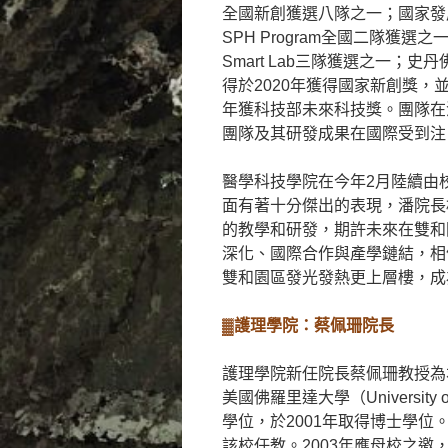
全國新創獲選八隊之一；國家發展委員
SPH Program全國二隊獲選之一、
Smart Lab三隊獲選之一；史
得於2020年獲得國家新創獎，並
年獲科技部未來科技獎。團隊在
團隊及其研發成果在國際受到注
醫學科技學院在今年2月陸續由
面有著十分傑出的表現，潘院長
的教學和研發，期許未來在雙和
深化、國際合作與產學鏈結，相
雙和園區發光發熱更上層樓，成
▓護理學院：蔡佩珊院長
護理學院新任院長蔡佩珊教授為本
美國佛羅里達大學（University 
學位，於2001年取得博士學位
該校任教。2003年應母校之邀