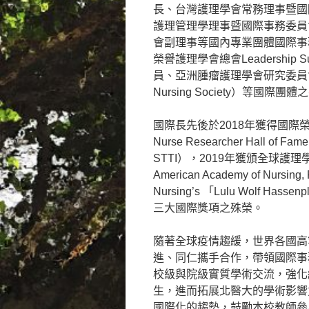
長、台灣護理學會常務理事暨國
護理管理學理事暨國際事務委員
會副理事等國內專業團體國際事
榮譽護理學會總會Leadership Success
員、亞洲腫瘤護理學會研究委員會主席（Chai
Nursing Society）
國際長先後於2018年獲得國際榮譽
Nurse Researcher Hall of Fame,
STTI），2019年獲頒全球護理
American Academy of Nursing
Nursing’s 「Lulu Wolf Hassenpl
三大國際獎項之殊榮。
隨著全球疫情趨緩，世界各國高
進、同仁攜手合作，帶領國際事
校級與院級實質學術交流，強化
生，進而拓展北醫大的學術影響
國際化的趨勢，鼓勵本校教師參