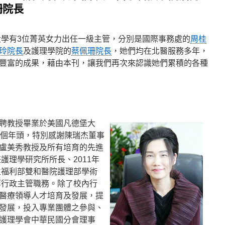
珊院長
學大學有3位菁英女力出任一級主管，分別是國際事務處的
周桂
玲院長
及護理學院的
蔡佩珊院長
，她們均在北醫服務多年，
豐富的成果，藉由本刊，讓我們再次來認識她們累積的各種
聘教授畢業於美國凡德堡大
0個年頭，特別感謝陳瑞杰董事
盧美秀教授及所有培育的先進
任護理學研究所所長、2011年
生福利部雙和醫院護理部學術
等行政主管職務。除了校內行
醫療領導人才培育及發展，提
發展，投入專業團體之參與、
護理學會中華民國分會理事