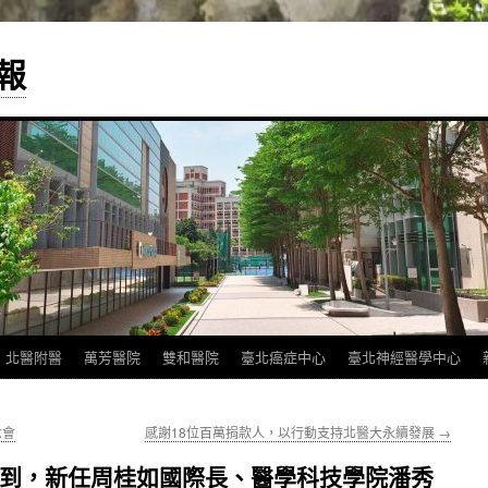
報
北醫附醫
萬芳醫院
雙和醫院
臺北癌症中心
臺北神經醫學中心
念會
感謝18位百萬捐款人，以行動支持北醫大永續發展
→
報到，新任周桂如國際長、醫學科技學院潘秀