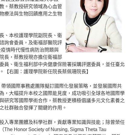
教。蔡教授研究領域為心血管
物療法與生物回饋應用之生物
長、本校護理學院副院長、衛
諮詢會委員，及衛福部醫院評
後疫情時代慢性病防治問題與
院長，蔡教授現亦擔任衛福部
委員、衛生福利部中央健康保險署採購評選委員，並任臺北
。【右圖：護理學院新任院長蔡佩珊院長】
間，帶領國際事務處團隊擬訂國際化發展策略，並發展國際共
為，大幅提升本校之國際能見度，成功吸引全球各地國際學
與研究等國際學術合作，蔡教授更積極倡議多元文化素養之
之社群融合發揮了關鍵的作用。
投入專業團體及科學社群，貢獻專業知識與技能；除曾榮任
r Society of Nursing, Sigma Theta Tau