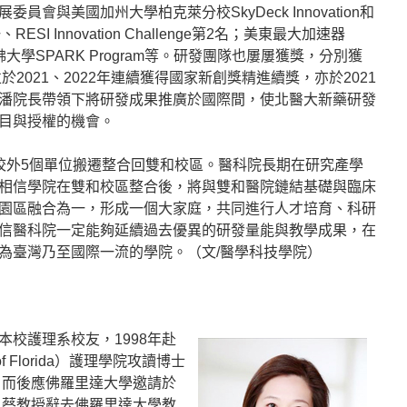
會與美國加州大學柏克萊分校SkyDeck Innovation和
RESI Innovation Challenge第2名；美東最大加速器
丹佛大學SPARK Program等。研發團隊也屢屢獲獎，分別獲
於2021、2022年連續獲得國家新創獎精進續獎，亦於2021
潘院長帶領下將研發成果推廣於國際間，使北醫大新藥研發
目與授權的機會。
校外5個單位搬遷整合回雙和校區。醫科院長期在研究產學
相信學院在雙和校區整合後，將與雙和醫院鏈結基礎與臨床
園區融合為一，形成一個大家庭，共同進行人才培育、科研
信醫科院一定能夠延續過去優異的研發量能與教學成果，在
為臺灣乃至國際一流的學院。（文/醫學科技學院）
校護理系校友，1998年赴
of Florida）護理學院攻讀博士
。而後應佛羅里達大學邀請於
，蔡教授辭去佛羅里達大學教