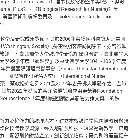
ta-at-Large Chapter in Taiwan）理事長及常務監事等職外，蔡教
nal Plus》、《Biological Research for Nursing》及
arch》等國際期刊編輯委員及「Biofeedback Certification
會士。
教學及研究成果豐碩。其於2006年榮獲國科會獎助赴美國
of Washington, Seattle）擔任短期客座訪問學者，亦曾獲頒
教師」、臺北醫學大學護理學研究所優良教師、臺北醫學大
學99學年度「師鐸獎」及臺北醫學大學104～106學年度
際護理榮譽學會（Sigma Theta Tau International
, STTI）「國際護理研究名人堂」（International Nurse
Fame）之殊榮。蔡教授亦名列2021及2022年史丹佛大學發布之「全球
於2022年發表的臨床隨機試驗成果更榮獲Foundation
Applied Neuroscience「年度神經回饋最具影響力論文獎」的殊
新力及協作力的護理人才，建立本校護理學院國際教育與研
整合校院教學資源，導入創新及科技，透過翻轉教學，培育
力；實習則將鏈結產業，創新創業增能；研究則將著重提升