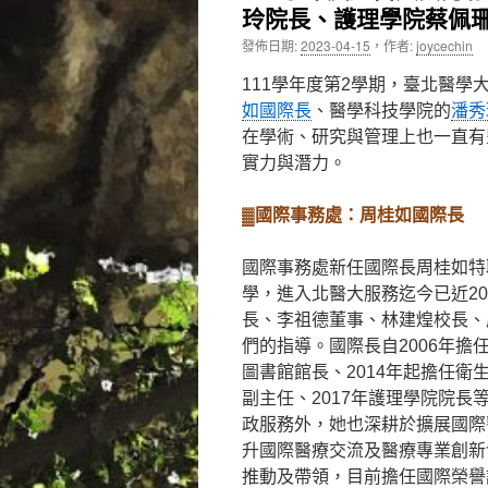
玲院長、護理學院蔡佩
內
發佈日期:
2023-04-15
，
作者:
joycechin
容
111學年度第2學期，臺北醫
如國際長
、醫學科技學院的
潘秀
在學術、研究與管理上也一直有
實力與潛力。
▓國際事務處：周桂如國際長
國際事務處新任國際長周桂如特
學，進入北醫大服務迄今已近2
長、李祖德董事、林建煌校長、
們的指導。國際長自2006年擔
圖書館館長、2014年起擔任衛
副主任、2017年護理學院院長
政服務外，她也深耕於擴展國際
升國際醫療交流及醫療專業創新
推動及帶領，目前擔任國際榮譽