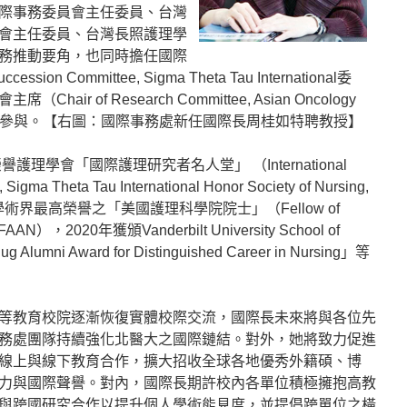
際事務委員會主任委員、台灣
會主任委員、台灣長照護理學
務推動要角，也同時擔任國際
ion Committee, Sigma Theta Tau International委
r of Research Committee, Asian Oncology
等國際團體之參與。【右圖：國際事務處新任國際長周桂如特聘教授】
護理學會「國際護理研究者名人堂」 （International
 Sigma Theta Tau International Honor Society of Nursing,
學術界最高榮譽之「美國護理科學院院士」（Fellow of
, FAAN），2020年獲頒Vanderbilt University School of
ug Alumni Award for Distinguished Career in Nursing」等
等教育校院逐漸恢復實體校際交流，國際長未來將與各位先
務處團隊持續強化北醫大之國際鏈結。對外，她將致力促進
線上與線下教育合作，擴大招收全球各地優秀外籍碩、博
力與國際聲譽。對內，國際長期許校內各單位積極擁抱高教
與跨國研究合作以提升個人學術能見度，並提倡跨單位之橫